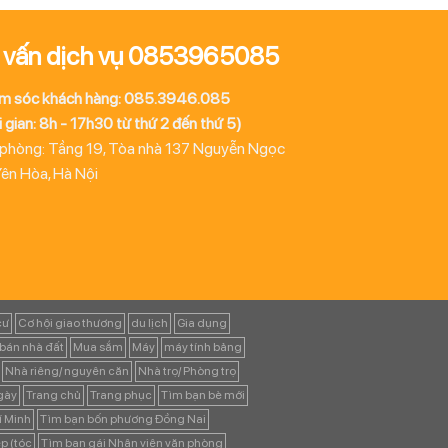
 vấn dịch vụ 0853965085
m sóc khách hàng: 085.3946.085
 gian: 8h - 17h30 từ thứ 2 đến thứ 5)
 phòng: Tầng 19, Tòa nhà 137 Nguyễn Ngọc
Yên Hòa, Hà Nội
cư
Cơ hội giao thương
du lịch
Gia dụng
bán nhà đất
Mua sắm
Máy
máy tính bảng
Nhà riêng/ nguyên căn
Nhà trọ/ Phòng trọ
ngày
Trang chủ
Trang phục
Tìm bạn bè mới
í Minh
Tìm bạn bốn phương Đồng Nai
p (tóc
Tìm bạn gái Nhân viên văn phòng