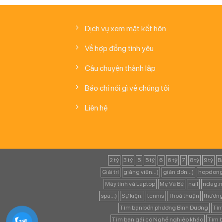
Dịch vụ xem mặt kết hôn
Về hợp đồng tình yêu
Câu chuyện thành lập
Báo chí nói gì về chúng tôi
Liên hệ
2 tỷ
3 tỷ
5
5 tỷ
6
6 tỷ
7
8 tỷ
9 tỷ
B
Giải trí
giảng viên...)
giản đơn...)
hopdong
Máy tính và Laptop
Mẹ Và Bé
nail
ndag.n
spa...)
Sự kiện:
tennis
Thoả thuận
thươn
Tìm bạn bốn phương Bình Dương
Tìm
Tìm bạn gái có Nghề nghiệp khác
Tìm b