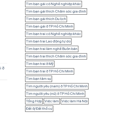
Tìm bạn gái có Nghề nghiệp khác
Tìm bạn gái thích Chăm sóc gia đình
Tìm bạn gái thích Du lịch
Tìm bạn gái ở TP Hồ Chí Minh
Tìm bạn trai có Nghề nghiệp khác
Tìm bạn trai Lao động tự do
Tìm bạn trai làm nghề Buôn bán
Tìm bạn trai thích Chăm sóc gia đình
Tìm bạn trai ở Mỹ
i ở
Tìm bạn trai ở TP Hồ Chí Minh
Tìm bạn tâm sự
Tìm người yêu (nam) ở TP Hồ Chí Minh
Tìm người yêu (nữ) ở TP Hồ Chí Minh
Tổng Hợp
Việc làm
Việc làm Hà Nội
Đất ở/ Đất thổ cư