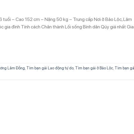
6 tuổi – Cao 152 cm – Nặng 50 kg – Trung cấp Nơi ở Bảo Lộc, Lâm
gia đình Tính cách Chân thành Lối sống Bình dân Qúy giá nhất Gia
ương Lâm Đồng
,
Tìm bạn gái Lao động tự do
,
Tìm bạn gái ở Bảo Lộc
,
Tìm bạn gá