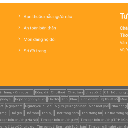
Tư
Bạn thuộc mẫu người nào
An toàn bản thân
Chă
Thời
Môn đăng hộ đối
Văn
Vũ, 
Sơ đồ trang
án hàng - Kinh doanh
Bóng đá
Cho thuê
Chào bán
chạy bộ...)
Căn hộ chung 
tinhyeu
hopdongtinhyeu.vn
Hà Nội
Kho
Khác
Kinh doanh
Kỹ thuật số
Mua 
et
Ngoại thất
Người yêu lâu dài
Người yêu ngắn hạn
Nhà mặt phố
Nhà riêng
g mại
Thế giới
Thể thao
Thời sự
Thời trang nam
Thời trang nữ
Tin tức trong 
 bạn bốn phương Hà Nội
Tìm bạn bốn phương Mỹ
Tìm bạn bốn phương TP Hồ Ch
ạn gái Lao động tự do
Tìm bạn gái làm nghề Buôn bán
Tìm bạn gái nghề Làm đẹ