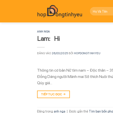
Bỏ
qua
nội
dung
ANH NGA
Lam: Hi
ĐĂNG VÀO
26/03/2025
BỞI
HOPDONGTINHYEU
Thông tin cơ bản Nữ tìm nam – Độc thân – 3
Đồng Dáng người Mảnh mai Sở thích Nuôi thú 
Qúy giá…
TIẾP TỤC ĐỌC
→
Đăng trong
anh nga
|
Được gắn thẻ
Tìm bạn bốn ph