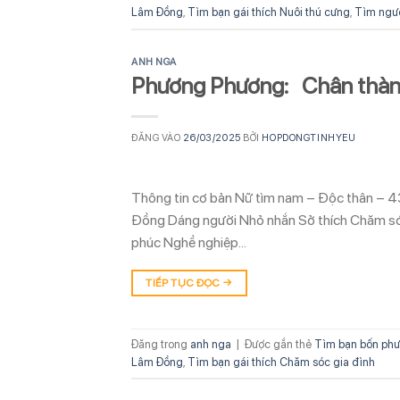
Lâm Đồng
,
Tìm bạn gái thích Nuôi thú cưng
,
Tìm ngườ
ANH NGA
Phương Phương: Chân thà
ĐĂNG VÀO
26/03/2025
BỞI
HOPDONGTINHYEU
Thông tin cơ bản Nữ tìm nam – Độc thân – 4
Đồng Dáng người Nhỏ nhắn Sở thích Chăm sóc
phúc Nghề nghiệp…
TIẾP TỤC ĐỌC
→
Đăng trong
anh nga
|
Được gắn thẻ
Tìm bạn bốn ph
Lâm Đồng
,
Tìm bạn gái thích Chăm sóc gia đình