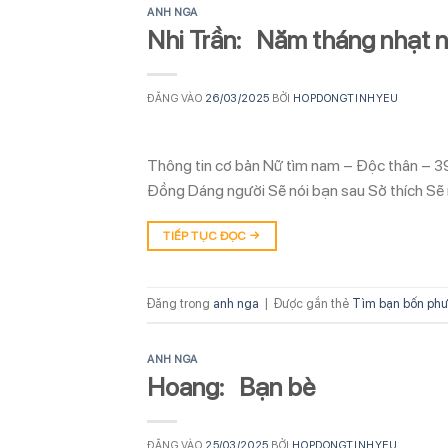
ANH NGA
Nhi Trần: Năm tháng nhạt 
ĐĂNG VÀO
26/03/2025
BỞI
HOPDONGTINHYEU
Thông tin cơ bản Nữ tìm nam – Độc thân – 3
Đồng Dáng người Sẽ nói bạn sau Sở thích Sẽ 
TIẾP TỤC ĐỌC
→
Đăng trong
anh nga
|
Được gắn thẻ
Tìm bạn bốn ph
ANH NGA
Hoang: Bạn bè
ĐĂNG VÀO
25/03/2025
BỞI
HOPDONGTINHYEU