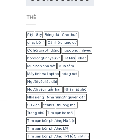
THẺ
5 tỷ
8 tỷ
Bóng đá
Cho thuê
chạy bộ...)
Căn hộ chung cư
Cơ hội giao thương
hopdongtinhyeu
hopdongtinhyeu.vn
Hà Nội
Khác
t…
Mua bán nhà đất
Mua sắm
Máy tính và Laptop
ndag.net
Người yêu lâu dài
Người yêu ngắn hạn
Nhà mặt phố
Nhà riêng
Nhà riêng/ nguyên căn
Sự kiện:
tennis
thương mại
Trang chủ
Tìm bạn bè mới
Tìm bạn bốn phương Hà Nội
Tìm bạn bốn phương Mỹ
Tìm bạn bốn phương TP Hồ Chí Minh