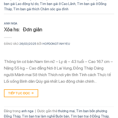
bạn gái Lao động tự do
,
Tìm bạn gái ở Cao Lãnh
,
Tìm bạn gái ở Đồng
Tháp
,
Tìm bạn gái thích Chăm sóc gia đình
ANH NGA
Xóa hs: Đơn giản
ĐĂNG VÀO
26/03/2025
BỞI
HOPDONGTINHYEU
Thông tin cơ bản Nam tìm nữ – Ly dị – 43 tuổi – Cao 167 cm –
Nặng 55 kg – Cao đẳng Nơi ở Lai Vung, Đồng Tháp Dáng
người Mảnh mai Sở thích Thích nơi yên tĩnh Tính cách Thực tế
Lối sống Bình dân Qúy giá nhất Lao động chân chính…
TIẾP TỤC ĐỌC
→
Đăng trong
anh nga
|
Được gắn thẻ
thương mại
,
Tìm bạn bốn phương
Đồng Tháp
,
Tìm bạn trai làm nghề Buôn bán
,
Tìm bạn trai ở Đồng Tháp
,