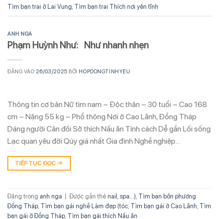
Tìm bạn trai ở Lai Vung
,
Tìm bạn trai Thích nơi yên tĩnh
ANH NGA
Phạm Huỳnh Như: Như nhanh nhẹn
ĐĂNG VÀO
26/03/2025
BỞI
HOPDONGTINHYEU
Thông tin cơ bản Nữ tìm nam – Độc thân – 30 tuổi – Cao 168
cm – Nặng 55 kg – Phổ thông Nơi ở Cao Lãnh, Đồng Tháp
Dáng người Cân đối Sở thích Nấu ăn Tính cách Dễ gần Lối sống
Lạc quan yêu đời Qúy giá nhất Gia đình Nghề nghiệp…
TIẾP TỤC ĐỌC
→
Đăng trong
anh nga
|
Được gắn thẻ
nail
,
spa...)
,
Tìm bạn bốn phương
Đồng Tháp
,
Tìm bạn gái nghề Làm đẹp (tóc
,
Tìm bạn gái ở Cao Lãnh
,
Tìm
bạn gái ở Đồng Tháp
,
Tìm bạn gái thích Nấu ăn