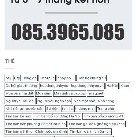
THẺ
5 tỷ
8 tỷ
Bóng đá
Cho thuê
chạy bộ...)
Căn hộ chung cư
Cơ hội giao thương
hopdongtinhyeu
hopdongtinhyeu.vn
Hà Nội
Khác
Mua bán nhà đất
Mua sắm
Máy tính và Laptop
ndag.net
Người yêu lâu dài
Người yêu ngắn hạn
Nhà mặt phố
Nhà riêng
Nhà riêng/ nguyên căn
Sự kiện:
tennis
thương mại
Trang chủ
Tìm bạn bè mới
Tìm bạn bốn phương Hà Nội
Tìm bạn bốn phương Mỹ
Tìm bạn bốn phương TP Hồ Chí Minh
Tìm bạn gái có Nghề nghiệp khác
Tìm bạn gái thích Chăm sóc gia đình
Tìm bạn gái thích Du lịch