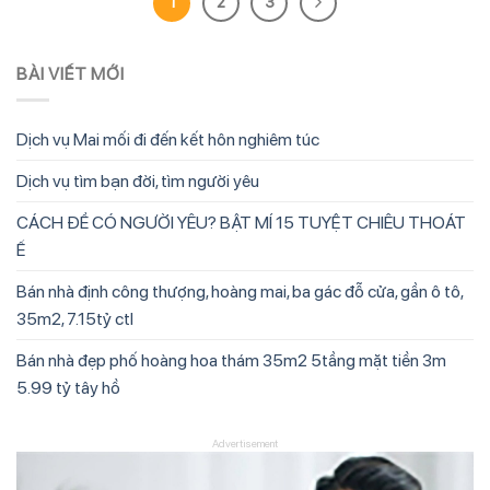
1
2
3
BÀI VIẾT MỚI
Dịch vụ Mai mối đi đến kết hôn nghiêm túc
Dịch vụ tìm bạn đời, tìm người yêu
CÁCH ĐỂ CÓ NGƯỜI YÊU? BẬT MÍ 15 TUYỆT CHIÊU THOÁT
Ế
Bán nhà định công thượng, hoàng mai, ba gác đỗ cửa, gần ô tô,
35m2, 7.15tỷ ctl
Bán nhà đẹp phố hoàng hoa thám 35m2 5tầng mặt tiền 3m
5.99 tỷ tây hồ
Advertisement