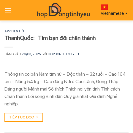
Bỏ
qua
Vietnamese
▼
nội
dung
APP HẸN HÒ
ThanhQuốc: Tìm bạn đời chân thành
ĐĂNG VÀO
26/03/2025
BỞI
HOPDONGTINHYEU
Thông tin cơ bản Nam tìm nữ – Độc thân – 32 tuổi – Cao 164
cm – Nặng 54 kg – Cao đẳng Nơi ở Cao Lãnh, Đồng Tháp
Dáng người Mảnh mai Sở thích Thích nơi yên tĩnh Tính cách
Chân thành Lối sống Bình dân Qúy giá nhất Gia đình Nghề
nghiệp…
TIẾP TỤC ĐỌC
→