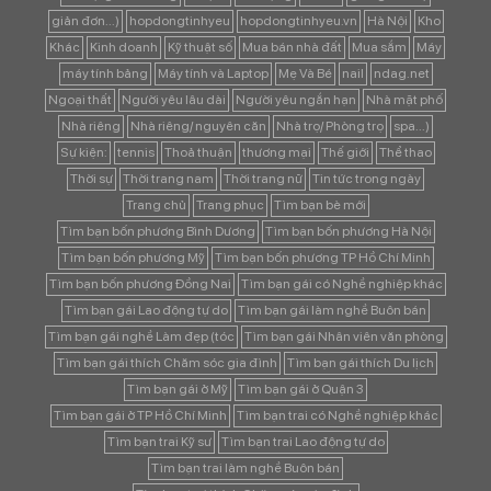
giản đơn...)
hopdongtinhyeu
hopdongtinhyeu.vn
Hà Nội
Kho
Khác
Kinh doanh
Kỹ thuật số
Mua bán nhà đất
Mua sắm
Máy
máy tính bảng
Máy tính và Laptop
Mẹ Và Bé
nail
ndag.net
Ngoại thất
Người yêu lâu dài
Người yêu ngắn hạn
Nhà mặt phố
Nhà riêng
Nhà riêng/ nguyên căn
Nhà trọ/ Phòng trọ
spa...)
Sự kiện:
tennis
Thoả thuận
thương mại
Thế giới
Thể thao
Thời sự
Thời trang nam
Thời trang nữ
Tin tức trong ngày
Trang chủ
Trang phục
Tìm bạn bè mới
Tìm bạn bốn phương Bình Dương
Tìm bạn bốn phương Hà Nội
Tìm bạn bốn phương Mỹ
Tìm bạn bốn phương TP Hồ Chí Minh
Tìm bạn bốn phương Đồng Nai
Tìm bạn gái có Nghề nghiệp khác
Tìm bạn gái Lao động tự do
Tìm bạn gái làm nghề Buôn bán
Tìm bạn gái nghề Làm đẹp (tóc
Tìm bạn gái Nhân viên văn phòng
Tìm bạn gái thích Chăm sóc gia đình
Tìm bạn gái thích Du lịch
Tìm bạn gái ở Mỹ
Tìm bạn gái ở Quận 3
Tìm bạn gái ở TP Hồ Chí Minh
Tìm bạn trai có Nghề nghiệp khác
Tìm bạn trai Kỹ sư
Tìm bạn trai Lao động tự do
Tìm bạn trai làm nghề Buôn bán