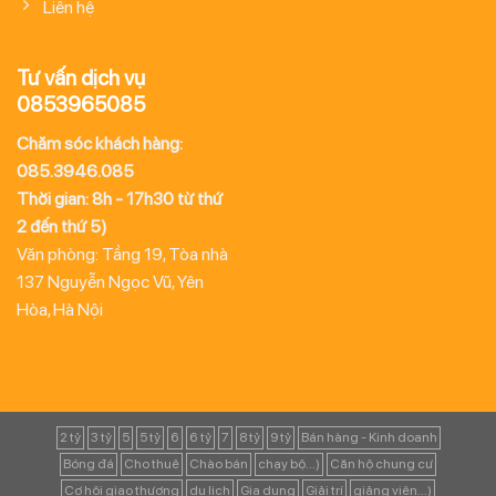
Liên hệ
Tư vấn dịch vụ
0853965085
Chăm sóc khách hàng:
085.3946.085
Thời gian: 8h - 17h30 từ thứ
2 đến thứ 5)
Văn phòng: Tầng 19, Tòa nhà
137 Nguyễn Ngọc Vũ, Yên
Hòa, Hà Nội
2 tỷ
3 tỷ
5
5 tỷ
6
6 tỷ
7
8 tỷ
9 tỷ
Bán hàng - Kinh doanh
Bóng đá
Cho thuê
Chào bán
chạy bộ...)
Căn hộ chung cư
Cơ hội giao thương
du lịch
Gia dụng
Giải trí
giảng viên...)