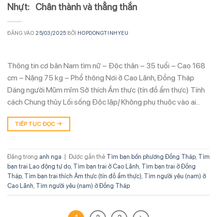
Nhựt: Chân thành và thẳng thắn
ĐĂNG VÀO
25/03/2025
BỞI
HOPDONGTINHYEU
Thông tin cơ bản Nam tìm nữ – Độc thân – 35 tuổi – Cao 168
cm – Nặng 75 kg – Phổ thông Nơi ở Cao Lãnh, Đồng Tháp
Dáng người Mũm mỉm Sở thích Ẩm thực (tín đồ ẩm thực) Tính
cách Chung thủy Lối sống Độc lập/ Không phụ thuộc vào ai…
TIẾP TỤC ĐỌC
→
Đăng trong
anh nga
|
Được gắn thẻ
Tìm bạn bốn phương Đồng Tháp
,
Tìm
bạn trai Lao động tự do
,
Tìm bạn trai ở Cao Lãnh
,
Tìm bạn trai ở Đồng
Tháp
,
Tìm bạn trai thích Ẩm thực (tín đồ ẩm thực)
,
Tìm người yêu (nam) ở
Cao Lãnh
,
Tìm người yêu (nam) ở Đồng Tháp