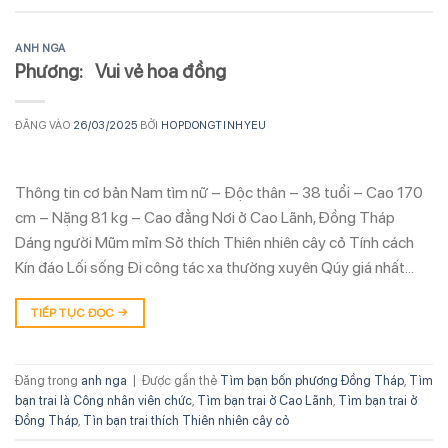
ANH NGA
Phương: Vui vẻ hoa đồng
ĐĂNG VÀO
26/03/2025
BỞI
HOPDONGTINHYEU
Thông tin cơ bản Nam tìm nữ – Độc thân – 38 tuổi – Cao 170
cm – Nặng 81 kg – Cao đẳng Nơi ở Cao Lãnh, Đồng Tháp
Dáng người Mũm mỉm Sở thích Thiên nhiên cây cỏ Tính cách
Kín đáo Lối sống Đi công tác xa thường xuyên Qúy giá nhất…
TIẾP TỤC ĐỌC
→
Đăng trong
anh nga
|
Được gắn thẻ
Tìm bạn bốn phương Đồng Tháp
,
Tìm
bạn trai là Công nhân viên chức
,
Tìm bạn trai ở Cao Lãnh
,
Tìm bạn trai ở
Đồng Tháp
,
Tìn bạn trai thích Thiên nhiên cây cỏ