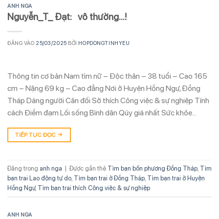
ANH NGA
Nguyễn_T_ Đạt: vô thường…!
ĐĂNG VÀO
25/03/2025
BỞI
HOPDONGTINHYEU
Thông tin cơ bản Nam tìm nữ – Độc thân – 38 tuổi – Cao 165
cm – Nặng 69 kg – Cao đẳng Nơi ở Huyện Hồng Ngự, Đồng
Tháp Dáng người Cân đối Sở thích Công việc & sự nghiệp Tính
cách Điềm đạm Lối sống Bình dân Qúy giá nhất Sức khỏe…
TIẾP TỤC ĐỌC
→
Đăng trong
anh nga
|
Được gắn thẻ
Tìm bạn bốn phương Đồng Tháp
,
Tìm
bạn trai Lao động tự do
,
Tìm bạn trai ở Đồng Tháp
,
Tìm bạn trai ở Huyện
Hồng Ngự
,
Tìm bạn trai thích Công việc & sự nghiệp
ANH NGA