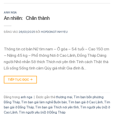
ANH NGA
An nhiên: Chân thành
ĐĂNG VÀO
26/03/2025
BỞI
HOPDONGTINHYEU
Thông tin cơ bản Nữ tìm nam – Ở góa – 54 tuổi – Cao 150 cm
– Nặng 45 kg – Phổ thông Nơi ở Cao Lãnh, Đồng Tháp Dáng
người Nhỏ nhắn Sở thích Thích nơi yên tĩnh Tính cách Thật thà
Lối sống Sống tình cảm Qúy giá nhất Gia đình &…
TIẾP TỤC ĐỌC
→
Đăng trong
anh nga
|
Được gắn thẻ
thương mại
,
Tìm bạn bốn phương
Đồng Tháp
,
Tìm bạn gái làm nghề Buôn bán
,
Tìm bạn gái ở Cao Lãnh
,
Tìm
bạn gái ở Đồng Tháp
,
Tìm bạn gái Thích nơi yên tĩnh
,
Tìm người yêu (nữ) ở
Cao Lãnh
,
Tìm người yêu (nữ) ở Đồng Tháp