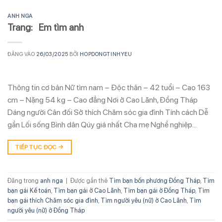
ANH NGA
Trang: Em tìm anh
ĐĂNG VÀO
26/03/2025
BỞI
HOPDONGTINHYEU
Thông tin cơ bản Nữ tìm nam – Độc thân – 42 tuổi – Cao 163
cm – Nặng 54 kg – Cao đẳng Nơi ở Cao Lãnh, Đồng Tháp
Dáng người Cân đối Sở thích Chăm sóc gia đình Tính cách Dễ
gần Lối sống Bình dân Qúy giá nhất Cha mẹ Nghề nghiệp…
TIẾP TỤC ĐỌC
→
Đăng trong
anh nga
|
Được gắn thẻ
Tìm bạn bốn phương Đồng Tháp
,
Tìm
bạn gái Kế toán
,
Tìm bạn gái ở Cao Lãnh
,
Tìm bạn gái ở Đồng Tháp
,
Tìm
bạn gái thích Chăm sóc gia đình
,
Tìm người yêu (nữ) ở Cao Lãnh
,
Tìm
người yêu (nữ) ở Đồng Tháp