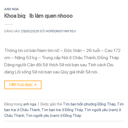
ANH NGA
Khoa biq: Ib làm quen nhooo
ĐĂNG VÀO
25/03/2025
BỞI
HOPDONGTINHYEU
Thông tin cơ bản Nam tìm nữ – Độc thân – 26 tuổi – Cao 172
cm – Nặng 53 kg – Trung cấp Nơi ở Châu Thành, Đồng Tháp
Dáng người Cân đối Sở thích Sẽ nói bạn sau Tính cách Dịu
dàng Lối sống Sẽ nói bạn sau Qúy giá nhất Sẽ nói…
TIẾP TỤC ĐỌC
→
Đăng trong
anh nga
|
Được gắn thẻ
Tìm bạn bốn phương Đồng Tháp
,
Tìm
bạn trai ở Châu Thành
,
Tìm bạn trai ở Đồng Tháp
,
Tìm người yêu (nam) ở
Châu Thành
,
Tìm người yêu (nam) ở Đồng Tháp