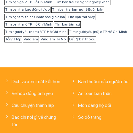
Tìm bạn gái ở TP Hồ Chí Minh
Tìm bạn trai có Nghề nghiệp khác
Tìm bạn trai Lao động tự do
Tìm bạn trai làm nghề Buôn bán
Tìm bạn trai thích Chăm sóc gia đình
Tìm bạn trai ở Mỹ
Tìm bạn trai ở TP Hồ Chí Minh
Tìm bạn tâm sự
Tìm người yêu (nam) ở TP Hồ Chí Minh
Tìm người yêu (nữ) ở TP Hồ Chí Minh
Tổng Hợp
Việc làm
Việc làm Hà Nội
Đất ở/ Đất thổ cư
Dịch vụ xem mặt kết hôn
Bạn thuộc mẫu người nào
Về hợp đồng tình yêu
An toàn bản thân
Câu chuyện thành lập
Môn đăng hộ đối
Báo chí nói gì về chúng
Sơ đồ trang
tôi