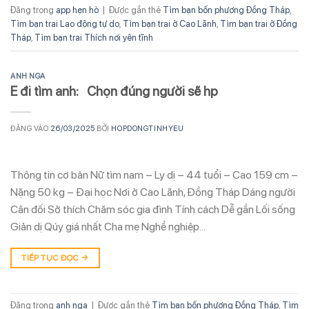
Đăng trong
app hẹn hò
|
Được gắn thẻ
Tìm bạn bốn phương Đồng Tháp
,
Tìm bạn trai Lao động tự do
,
Tìm bạn trai ở Cao Lãnh
,
Tìm bạn trai ở Đồng
Tháp
,
Tìm bạn trai Thích nơi yên tĩnh
ANH NGA
E đi tìm anh: Chọn đúng người sẽ hp
ĐĂNG VÀO
26/03/2025
BỞI
HOPDONGTINHYEU
Thông tin cơ bản Nữ tìm nam – Ly dị – 44 tuổi – Cao 159 cm –
Nặng 50 kg – Đại học Nơi ở Cao Lãnh, Đồng Tháp Dáng người
Cân đối Sở thích Chăm sóc gia đình Tính cách Dễ gần Lối sống
Giản dị Qúy giá nhất Cha mẹ Nghề nghiệp…
TIẾP TỤC ĐỌC
→
Đăng trong
anh nga
|
Được gắn thẻ
Tìm bạn bốn phương Đồng Tháp
,
Tìm