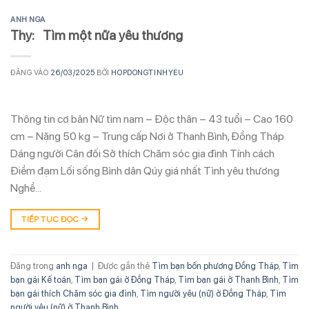
ANH NGA
Thy: Tìm một nữa yêu thương
ĐĂNG VÀO
26/03/2025
BỞI
HOPDONGTINHYEU
Thông tin cơ bản Nữ tìm nam – Độc thân – 43 tuổi – Cao 160
cm – Nặng 50 kg – Trung cấp Nơi ở Thanh Bình, Đồng Tháp
Dáng người Cân đối Sở thích Chăm sóc gia đình Tính cách
Điềm đạm Lối sống Bình dân Qúy giá nhất Tình yêu thương
Nghề…
TIẾP TỤC ĐỌC
→
Đăng trong
anh nga
|
Được gắn thẻ
Tìm bạn bốn phương Đồng Tháp
,
Tìm
bạn gái Kế toán
,
Tìm bạn gái ở Đồng Tháp
,
Tìm bạn gái ở Thanh Bình
,
Tìm
bạn gái thích Chăm sóc gia đình
,
Tìm người yêu (nữ) ở Đồng Tháp
,
Tìm
người yêu (nữ) ở Thanh Bình