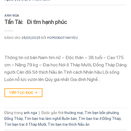
ANH NGA
Tấn Tài: Đi tìm hạnh phúc
ĐĂNG VÀO
26/03/2025
BỞI
HOPDONGTINHYEU
Thông tin cơ bản Nam tìm nữ – Độc thân – 38 tuổi – Cao 175
cm – Nặng 79 kg – Đại học Nơi ở Tháp Mười, Đồng Tháp Dáng
người Cân đối Sở thích Nấu ăn Tính cách Nhân hậu Lối sống
Luôn nỗ lực vươn lên Qúy giá nhất Gia đình Nghề…
TIẾP TỤC ĐỌC
→
Đăng trong
anh nga
|
Được gắn thẻ
thương mại
,
Tìm bạn bốn phương
Đồng Tháp
,
Tìm bạn trai làm nghề Buôn bán
,
Tìm bạn trai ở Đồng Tháp
,
Tìm bạn trai ở Tháp Mười
,
Tìm bạn trai thích Nấu ăn