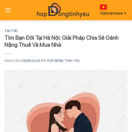
Bỏ
qua
Vietnamese
▼
nội
dung
TIN TỨC
Tìm Bạn Đời Tại Hà Nội: Giải Pháp Chia Sẻ Gánh
Nặng Thuê Và Mua Nhà
ĐĂNG VÀO
05/06/2024
BỞI
HỢP ĐỒNG TÌNH YÊU