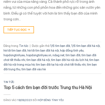
niềm vui của mùa nắng vàng. Cả thành phố rực rỡ trong ánh
nắng, từ những con phố phồn hoa đến những góc sân vườn yên
bình. Điều gì có thể tuyệt vời hơn là tìm thấy bạn đời của mình
trong cơn…
TIẾP TỤC ĐỌC
→
Đăng trong
Tin tức
|
Được gắn thẻ
1/6 tìm bạn đời
,
1/6 tìm bạn đời hà nội
,
hè tới tìm bạn đời
,
hè tới tìm bạn đời hà nội
,
hợp đồng tình yêu
,
hopdongtinhyeu
,
hopdongtinhyeu.vn
,
ndag.net
,
tìm bạn đời
,
tìm bạn đời
chơi tết thiếu nhi
,
tìm bạn đời hà nội
,
tìm bạn đời hà nội du lịch hè
,
tìm bạn
đời hà nội trong mùa hè
,
tìm bạn đời tại hà nội chơi tết thiếu nhi
,
tìm bạn
đời trung thu
,
tìm bạn đời vào hè
TIN TỨC
Top 5 cách tìm bạn đời trước Trung thu Hà Nội
ĐĂNG VÀO
19/09/2023
BỞI
HỢP ĐỒNG TÌNH YÊU