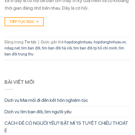
xa vì đây là cơ hội để bạn tìm thấy tri kỷ của mình và có khoảng
thời gian đáng nhớ bên nhau. Đây là cơ hội…
TIẾP TỤC ĐỌC
→
Đăng trong
Tin tức
|
Được gắn thẻ
hopdongtinhyeu
,
hopdongtinhyeu.vn
,
ndag.net
,
tìm bạn đời
,
tìm bạn đời hà nội
,
tìm bạn đời tp hồ chí minh
,
tìm
bạn đời trung thu
BÀI VIẾT MỚI
Dịch vụ Mai mối đi đến kết hôn nghiêm túc
Dịch vụ tìm bạn đời, tìm người yêu
CÁCH ĐỂ CÓ NGƯỜI YÊU? BẬT MÍ 15 TUYỆT CHIÊU THOÁT
Ế