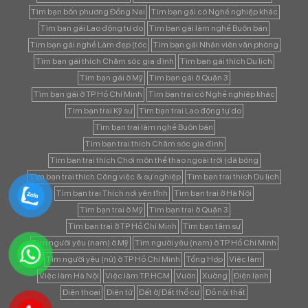
Tìm bạn bốn phương Đồng Nai
Tìm bạn gái có Nghề nghiệp khác
Tìm bạn gái Lao động tự do
Tìm bạn gái làm nghề Buôn bán
Tìm bạn gái nghề Làm đẹp (tóc
Tìm bạn gái Nhân viên văn phòng
Tìm bạn gái thích Chăm sóc gia đình
Tìm bạn gái thích Du lịch
Tìm bạn gái ở Mỹ
Tìm bạn gái ở Quận 3
Tìm bạn gái ở TP Hồ Chí Minh
Tìm bạn trai có Nghề nghiệp khác
Tìm bạn trai Kỹ sư
Tìm bạn trai Lao động tự do
Tìm bạn trai làm nghề Buôn bán
Tìm bạn trai thích Chăm sóc gia đình
Tìm bạn trai thích Chơi môn thể thao ngoài trời (đá bóng
Tìm bạn trai thích Công việc & sự nghiệp
Tìm bạn trai thích Du lịch
Tìm bạn trai Thích nơi yên tĩnh
Tìm bạn trai ở Hà Nội
Tìm bạn trai ở Mỹ
Tìm bạn trai ở Quận 3
Tìm bạn trai ở TP Hồ Chí Minh
Tìm bạn tâm sự
Tìm người yêu (nam) ở Mỹ
Tìm người yêu (nam) ở TP Hồ Chí Minh
Tìm người yêu (nữ) ở TP Hồ Chí Minh
Tổng Hợp
Việc làm
Việc làm Hà Nội
Việc làm TP.HCM
Vườn
Xưởng
Điện lạnh
Điện thoại
Điện tử
Đất ở/ Đất thổ cư
Đồ nội thất