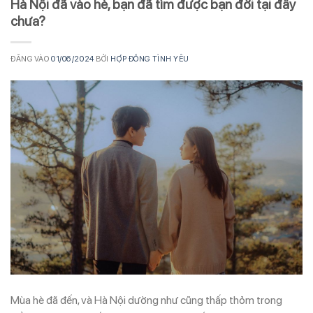
Hà Nội đã vào hè, bạn đã tìm được bạn đời tại đây
chưa?
ĐĂNG VÀO
01/06/2024
BỞI
HỢP ĐỒNG TÌNH YÊU
Mùa hè đã đến, và Hà Nội dường như cũng thấp thỏm trong