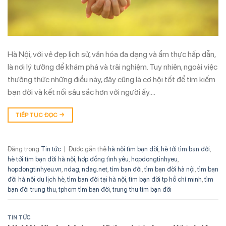
Hà Nội, với vẻ đẹp lịch sử, văn hóa đa dạng và ẩm thực hấp dẫn,
là nơi lý tưởng để khám phá và trải nghiệm. Tuy nhiên, ngoài việc
thưởng thức những điều này, đây cũng là cơ hội tốt để tìm kiếm
bạn đời và kết nối sâu sắc hơn với người ấy….
TIẾP TỤC ĐỌC
→
Đăng trong
Tin tức
|
Được gắn thẻ
hà nội tìm bạn đời
,
hè tới tìm bạn đời
,
hè tới tìm bạn đời hà nội
,
hợp đồng tình yêu
,
hopdongtinhyeu
,
hopdongtinhyeu.vn
,
ndag
,
ndag.net
,
tìm bạn đời
,
tìm bạn đời hà nội
,
tìm bạn
đời hà nội du lịch hè
,
tìm bạn đời tại hà nội
,
tìm bạn đời tp hồ chí minh
,
tìm
bạn đời trung thu
,
tphcm tìm bạn đời
,
trung thu tìm bạn đời
TIN TỨC