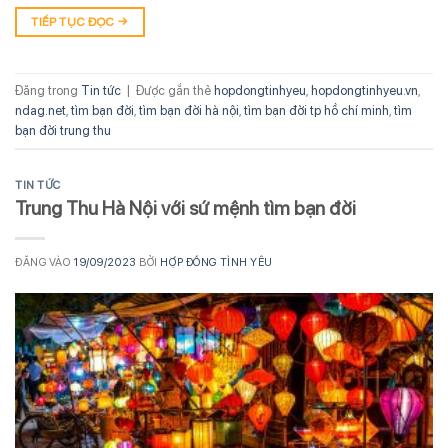
TIẾP TỤC ĐỌC
→
Đăng trong
Tin tức
|
Được gắn thẻ
hopdongtinhyeu
,
hopdongtinhyeu.vn
,
ndag.net
,
tìm bạn đời
,
tìm bạn đời hà nội
,
tìm bạn đời tp hồ chí minh
,
tìm
bạn đời trung thu
TIN TỨC
Trung Thu Hà Nội với sứ mệnh tìm bạn đời
ĐĂNG VÀO
19/09/2023
BỞI
HỢP ĐỒNG TÌNH YÊU