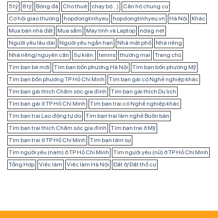
5 tỷ
8 tỷ
Bóng đá
Cho thuê
chạy bộ...)
Căn hộ chung cư
Cơ hội giao thương
hopdongtinhyeu
hopdongtinhyeu.vn
Hà Nội
Khác
Mua bán nhà đất
Mua sắm
Máy tính và Laptop
ndag.net
Người yêu lâu dài
Người yêu ngắn hạn
Nhà mặt phố
Nhà riêng
Nhà riêng/ nguyên căn
Sự kiện:
tennis
thương mại
Trang chủ
Tìm bạn bè mới
Tìm bạn bốn phương Hà Nội
Tìm bạn bốn phương Mỹ
Tìm bạn bốn phương TP Hồ Chí Minh
Tìm bạn gái có Nghề nghiệp khác
Tìm bạn gái thích Chăm sóc gia đình
Tìm bạn gái thích Du lịch
Tìm bạn gái ở TP Hồ Chí Minh
Tìm bạn trai có Nghề nghiệp khác
Tìm bạn trai Lao động tự do
Tìm bạn trai làm nghề Buôn bán
Tìm bạn trai thích Chăm sóc gia đình
Tìm bạn trai ở Mỹ
Tìm bạn trai ở TP Hồ Chí Minh
Tìm bạn tâm sự
Tìm người yêu (nam) ở TP Hồ Chí Minh
Tìm người yêu (nữ) ở TP Hồ Chí Minh
Tổng Hợp
Việc làm
Việc làm Hà Nội
Đất ở/ Đất thổ cư