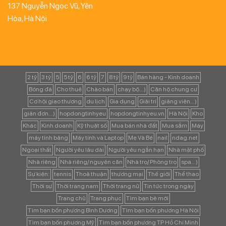
137 Nguyễn Ngọc Vũ, Yên
Hòa, Hà Nội
2 tỷ
3 tỷ
5
5 tỷ
6
6 tỷ
7
8 tỷ
9 tỷ
Bán hàng - Kinh doanh
Bóng đá
Cho thuê
Chào bán
chạy bộ...)
Căn hộ chung cư
Cơ hội giao thương
du lịch
Gia dụng
Giải trí
giảng viên...)
giản đơn...)
hopdongtinhyeu
hopdongtinhyeu.vn
Hà Nội
Kho
Khác
Kinh doanh
Kỹ thuật số
Mua bán nhà đất
Mua sắm
Máy
máy tính bảng
Máy tính và Laptop
Mẹ Và Bé
nail
ndag.net
Ngoại thất
Người yêu lâu dài
Người yêu ngắn hạn
Nhà mặt phố
Nhà riêng
Nhà riêng/ nguyên căn
Nhà trọ/ Phòng trọ
spa...)
Sự kiện:
tennis
Thoả thuận
thương mại
Thế giới
Thể thao
Thời sự
Thời trang nam
Thời trang nữ
Tin tức trong ngày
Trang chủ
Trang phục
Tìm bạn bè mới
Tìm bạn bốn phương Bình Dương
Tìm bạn bốn phương Hà Nội
Tìm bạn bốn phương Mỹ
Tìm bạn bốn phương TP Hồ Chí Minh