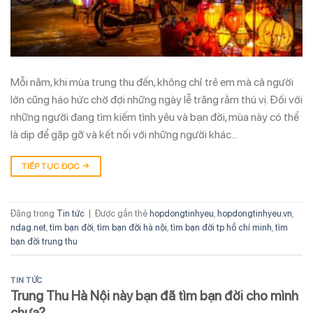
Mỗi năm, khi mùa trung thu đến, không chỉ trẻ em mà cả người
lớn cũng háo hức chờ đợi những ngày lễ trăng rằm thú vị. Đối với
những người đang tìm kiếm tình yêu và bạn đời, mùa này có thể
là dịp để gặp gỡ và kết nối với những người khác…
TIẾP TỤC ĐỌC
→
Đăng trong
Tin tức
|
Được gắn thẻ
hopdongtinhyeu
,
hopdongtinhyeu.vn
,
ndag.net
,
tìm bạn đời
,
tìm bạn đời hà nội
,
tìm bạn đời tp hồ chí minh
,
tìm
bạn đời trung thu
TIN TỨC
Trung Thu Hà Nội này bạn đã tìm bạn đời cho mình
chưa?