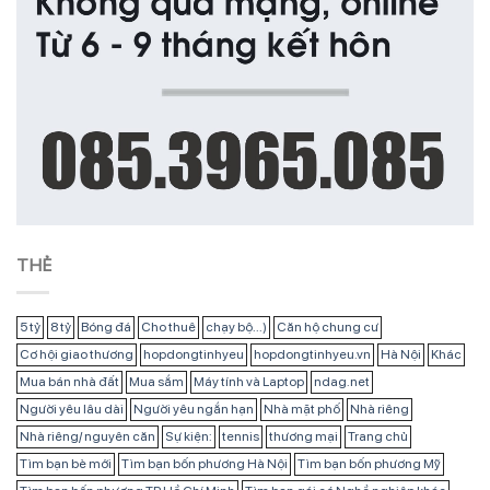
THẺ
5 tỷ
8 tỷ
Bóng đá
Cho thuê
chạy bộ...)
Căn hộ chung cư
Cơ hội giao thương
hopdongtinhyeu
hopdongtinhyeu.vn
Hà Nội
Khác
Mua bán nhà đất
Mua sắm
Máy tính và Laptop
ndag.net
Người yêu lâu dài
Người yêu ngắn hạn
Nhà mặt phố
Nhà riêng
Nhà riêng/ nguyên căn
Sự kiện:
tennis
thương mại
Trang chủ
Tìm bạn bè mới
Tìm bạn bốn phương Hà Nội
Tìm bạn bốn phương Mỹ