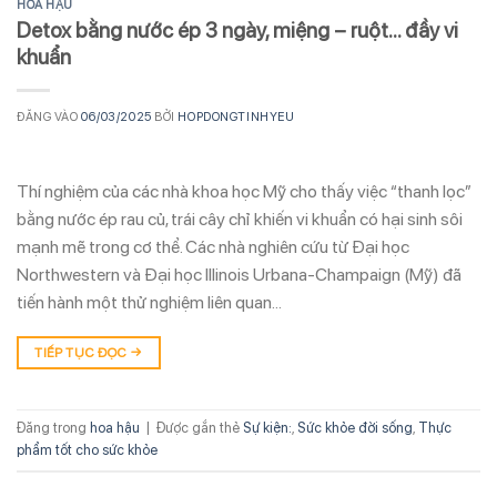
HOA HẬU
Detox bằng nước ép 3 ngày, miệng – ruột… đầy vi
khuẩn
ĐĂNG VÀO
06/03/2025
BỞI
HOPDONGTINHYEU
Thí nghiệm của các nhà khoa học Mỹ cho thấy việc “thanh lọc”
bằng nước ép rau củ, trái cây chỉ khiến vi khuẩn có hại sinh sôi
mạnh mẽ trong cơ thể. Các nhà nghiên cứu từ Đại học
Northwestern và Đại học Illinois Urbana-Champaign (Mỹ) đã
tiến hành một thử nghiệm liên quan…
TIẾP TỤC ĐỌC
→
Đăng trong
hoa hậu
|
Được gắn thẻ
Sự kiện:
,
Sức khỏe đời sống
,
Thực
phẩm tốt cho sức khỏe