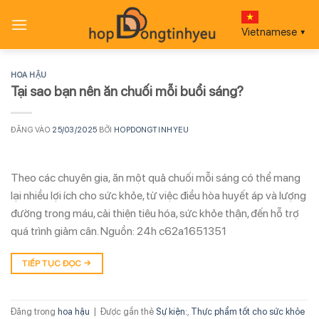
Bỏ
qua
Vietnamese
▼
nội
dung
HOA HẬU
Tại sao bạn nên ăn chuối mỗi buổi sáng?
ĐĂNG VÀO
25/03/2025
BỞI
HOPDONGTINHYEU
Theo các chuyên gia, ăn một quả chuối mỗi sáng có thể mang
lại nhiều lợi ích cho sức khỏe, từ việc điều hòa huyết áp và lượng
đường trong máu, cải thiện tiêu hóa, sức khỏe thận, đến hỗ trợ
quá trình giảm cân. Nguồn: 24h c62a1651351
TIẾP TỤC ĐỌC
→
Đăng trong
hoa hậu
|
Được gắn thẻ
Sự kiện:
,
Thực phẩm tốt cho sức khỏe