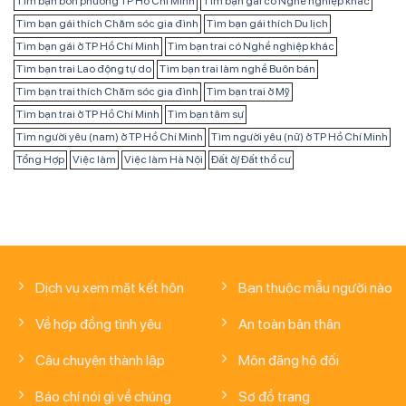
Tìm bạn bốn phương TP Hồ Chí Minh
Tìm bạn gái có Nghề nghiệp khác
Tìm bạn gái thích Chăm sóc gia đình
Tìm bạn gái thích Du lịch
Tìm bạn gái ở TP Hồ Chí Minh
Tìm bạn trai có Nghề nghiệp khác
Tìm bạn trai Lao động tự do
Tìm bạn trai làm nghề Buôn bán
Tìm bạn trai thích Chăm sóc gia đình
Tìm bạn trai ở Mỹ
Tìm bạn trai ở TP Hồ Chí Minh
Tìm bạn tâm sự
Tìm người yêu (nam) ở TP Hồ Chí Minh
Tìm người yêu (nữ) ở TP Hồ Chí Minh
Tổng Hợp
Việc làm
Việc làm Hà Nội
Đất ở/ Đất thổ cư
Dịch vụ xem mặt kết hôn
Bạn thuộc mẫu người nào
Về hợp đồng tình yêu
An toàn bản thân
Câu chuyện thành lập
Môn đăng hộ đối
Báo chí nói gì về chúng
Sơ đồ trang