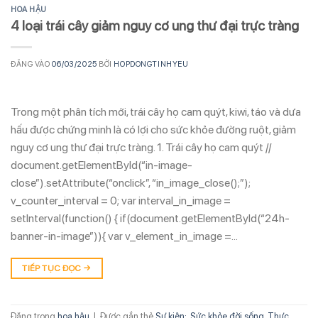
HOA HẬU
4 loại trái cây giảm nguy cơ ung thư đại trực tràng
ĐĂNG VÀO
06/03/2025
BỞI
HOPDONGTINHYEU
Trong một phân tích mới, trái cây họ cam quýt, kiwi, táo và dưa
hấu được chứng minh là có lợi cho sức khỏe đường ruột, giảm
nguy cơ ung thư đại trực tràng. 1. Trái cây họ cam quýt //
document.getElementById(“in-image-
close”).setAttribute(“onclick”, “in_image_close();”);
v_counter_interval = 0; var interval_in_image =
setInterval(function() { if(document.getElementById(“24h-
banner-in-image”)){ var v_element_in_image =…
TIẾP TỤC ĐỌC
→
Đăng trong
hoa hậu
|
Được gắn thẻ
Sự kiện:
,
Sức khỏe đời sống
,
Thực