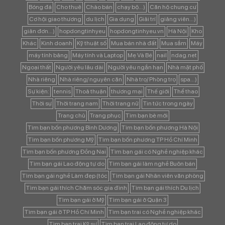
Bóng đá
Cho thuê
Chào bán
chạy bộ...)
Căn hộ chung cư
Cơ hội giao thương
du lịch
Gia dụng
Giải trí
giảng viên...)
giản đơn...)
hopdongtinhyeu
hopdongtinhyeu.vn
Hà Nội
Kho
Khác
Kinh doanh
Kỹ thuật số
Mua bán nhà đất
Mua sắm
Máy
máy tính bảng
Máy tính và Laptop
Mẹ Và Bé
nail
ndag.net
Ngoại thất
Người yêu lâu dài
Người yêu ngắn hạn
Nhà mặt phố
Nhà riêng
Nhà riêng/ nguyên căn
Nhà trọ/ Phòng trọ
spa...)
Sự kiện:
tennis
Thoả thuận
thương mại
Thế giới
Thể thao
Thời sự
Thời trang nam
Thời trang nữ
Tin tức trong ngày
Trang chủ
Trang phục
Tìm bạn bè mới
Tìm bạn bốn phương Bình Dương
Tìm bạn bốn phương Hà Nội
Tìm bạn bốn phương Mỹ
Tìm bạn bốn phương TP Hồ Chí Minh
Tìm bạn bốn phương Đồng Nai
Tìm bạn gái có Nghề nghiệp khác
Tìm bạn gái Lao động tự do
Tìm bạn gái làm nghề Buôn bán
Tìm bạn gái nghề Làm đẹp (tóc
Tìm bạn gái Nhân viên văn phòng
Tìm bạn gái thích Chăm sóc gia đình
Tìm bạn gái thích Du lịch
Tìm bạn gái ở Mỹ
Tìm bạn gái ở Quận 3
Tìm bạn gái ở TP Hồ Chí Minh
Tìm bạn trai có Nghề nghiệp khác
Tìm bạn trai Kỹ sư
Tìm bạn trai Lao động tự do