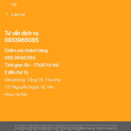
tôi
Liên hệ
Tư vấn dịch vụ
0853965085
Chăm sóc khách hàng:
085.3946.085
Thời gian: 8h - 17h30 từ thứ
2 đến thứ 5)
Văn phòng: Tầng 19, Tòa nhà
137 Nguyễn Ngọc Vũ, Yên
Hòa, Hà Nội
2 tỷ
3 tỷ
5
5 tỷ
6
6 tỷ
7
8 tỷ
9 tỷ
Bán hàng - Kinh doanh