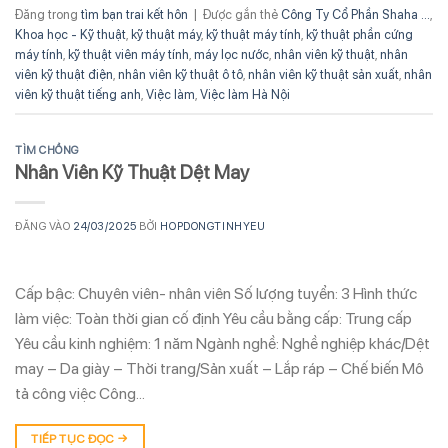
Đăng trong
tìm bạn trai kết hôn
|
Được gắn thẻ
Công Ty Cổ Phần Shaha ...
,
Khoa học - Kỹ thuật
,
kỹ thuật máy
,
kỹ thuật máy tính
,
kỹ thuật phần cứng
máy tính
,
kỹ thuật viên máy tính
,
máy lọc nước
,
nhân viên kỹ thuật
,
nhân
viên kỹ thuật điện
,
nhân viên kỹ thuật ô tô
,
nhân viên kỹ thuật sản xuất
,
nhân
viên kỹ thuật tiếng anh
,
Việc làm
,
Việc làm Hà Nội
TÌM CHỒNG
Nhân Viên Kỹ Thuật Dệt May
ĐĂNG VÀO
24/03/2025
BỞI
HOPDONGTINHYEU
Cấp bậc: Chuyên viên- nhân viên Số lượng tuyển: 3 Hình thức
làm việc: Toàn thời gian cố định Yêu cầu bằng cấp: Trung cấp
Yêu cầu kinh nghiệm: 1 năm Ngành nghề: Nghề nghiệp khác/Dệt
may – Da giày – Thời trang/Sản xuất – Lắp ráp – Chế biến Mô
tả công việc Công…
TIẾP TỤC ĐỌC
→