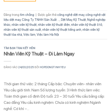
Đăng trong
tìm chồng
|
Được gắn thẻ
công nghệ dệt may
,
công nghệ vật
liệu dệt may
,
Công Ty TNHH Sản Xuất ...
,
Dệt May
,
Kỹ Thuật
,
Nghề nghiệp
khác
,
nhân viên kỹ thuật
,
nhân viên kỹ thuật điện
,
nhân viên kỹ thuật ô tô
,
nhân viên kỹ thuật sản xuất
,
nhân viên kỹ thuật tiếng anh
,
nhân viên kỹ
thuật tòa nhà
,
Việc làm
,
Việc làm Hà Nội
TÌM BẠN TRAI KẾT HÔN
Nhân Viên Kỹ Thuật – Đi Làm Ngay
ĐĂNG VÀO
24/03/2025
BỞI
HOPDONGTINHYEU
Thời gian thử việc: 2 tháng Cấp bậc: Chuyên viên- nhân viên
Yêu cầu giới tính: Nam Số lượng tuyển: 3 Hình thức làm việc:
Toàn thời gian cố định Độ tuổi: 23 – 30 tuổi Yêu cầu bằng cấp:
Cao đẳng Yêu cầu kinh nghiệm: Chưa có kinh nghiệm Ngành
nghề: Cơ khí –…