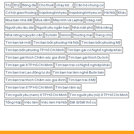
5 tỷ
8 tỷ
Bóng đá
Cho thuê
chạy bộ...)
Căn hộ chung cư
Cơ hội giao thương
hopdongtinhyeu
hopdongtinhyeu.vn
Hà Nội
Khác
Mua bán nhà đất
Mua sắm
Máy tính và Laptop
ndag.net
Người yêu lâu dài
Người yêu ngắn hạn
Nhà mặt phố
Nhà riêng
Nhà riêng/ nguyên căn
Sự kiện:
tennis
thương mại
Trang chủ
Tìm bạn bè mới
Tìm bạn bốn phương Hà Nội
Tìm bạn bốn phương Mỹ
Tìm bạn bốn phương TP Hồ Chí Minh
Tìm bạn gái có Nghề nghiệp khác
Tìm bạn gái thích Chăm sóc gia đình
Tìm bạn gái thích Du lịch
Tìm bạn gái ở TP Hồ Chí Minh
Tìm bạn trai có Nghề nghiệp khác
Tìm bạn trai Lao động tự do
Tìm bạn trai làm nghề Buôn bán
Tìm bạn trai thích Chăm sóc gia đình
Tìm bạn trai ở Mỹ
Tìm bạn trai ở TP Hồ Chí Minh
Tìm bạn tâm sự
Tìm người yêu (nam) ở TP Hồ Chí Minh
Tìm người yêu (nữ) ở TP Hồ Chí Minh
Tổng Hợp
Việc làm
Việc làm Hà Nội
Đất ở/ Đất thổ cư