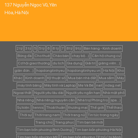
137 Nguyễn Ngọc Vũ, Yên
Hòa, Hà Nội
2 tỷ
3 tỷ
5
5 tỷ
6
6 tỷ
7
8 tỷ
9 tỷ
Bán hàng - Kinh doanh
Bóng đá
Cho thuê
Chào bán
chạy bộ...)
Căn hộ chung cư
Cơ hội giao thương
du lịch
Gia dụng
Giải trí
giảng viên...)
giản đơn...)
hopdongtinhyeu
hopdongtinhyeu.vn
Hà Nội
Kho
Khác
Kinh doanh
Kỹ thuật số
Mua bán nhà đất
Mua sắm
Máy
máy tính bảng
Máy tính và Laptop
Mẹ Và Bé
nail
ndag.net
Ngoại thất
Người yêu lâu dài
Người yêu ngắn hạn
Nhà mặt phố
Nhà riêng
Nhà riêng/ nguyên căn
Nhà trọ/ Phòng trọ
spa...)
Sự kiện:
tennis
Thoả thuận
thương mại
Thế giới
Thể thao
Thời sự
Thời trang nam
Thời trang nữ
Tin tức trong ngày
Trang chủ
Trang phục
Tìm bạn bè mới
Tìm bạn bốn phương Bình Dương
Tìm bạn bốn phương Hà Nội
Tìm bạn bốn phương Mỹ
Tìm bạn bốn phương TP Hồ Chí Minh