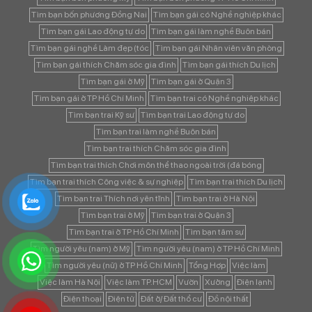
Tìm bạn bốn phương Đồng Nai
Tìm bạn gái có Nghề nghiệp khác
Tìm bạn gái Lao động tự do
Tìm bạn gái làm nghề Buôn bán
Tìm bạn gái nghề Làm đẹp (tóc
Tìm bạn gái Nhân viên văn phòng
Tìm bạn gái thích Chăm sóc gia đình
Tìm bạn gái thích Du lịch
Tìm bạn gái ở Mỹ
Tìm bạn gái ở Quận 3
Tìm bạn gái ở TP Hồ Chí Minh
Tìm bạn trai có Nghề nghiệp khác
Tìm bạn trai Kỹ sư
Tìm bạn trai Lao động tự do
Tìm bạn trai làm nghề Buôn bán
Tìm bạn trai thích Chăm sóc gia đình
Tìm bạn trai thích Chơi môn thể thao ngoài trời (đá bóng
Tìm bạn trai thích Công việc & sự nghiệp
Tìm bạn trai thích Du lịch
Tìm bạn trai Thích nơi yên tĩnh
Tìm bạn trai ở Hà Nội
Tìm bạn trai ở Mỹ
Tìm bạn trai ở Quận 3
Tìm bạn trai ở TP Hồ Chí Minh
Tìm bạn tâm sự
Tìm người yêu (nam) ở Mỹ
Tìm người yêu (nam) ở TP Hồ Chí Minh
Tìm người yêu (nữ) ở TP Hồ Chí Minh
Tổng Hợp
Việc làm
Việc làm Hà Nội
Việc làm TP.HCM
Vườn
Xưởng
Điện lạnh
Điện thoại
Điện tử
Đất ở/ Đất thổ cư
Đồ nội thất