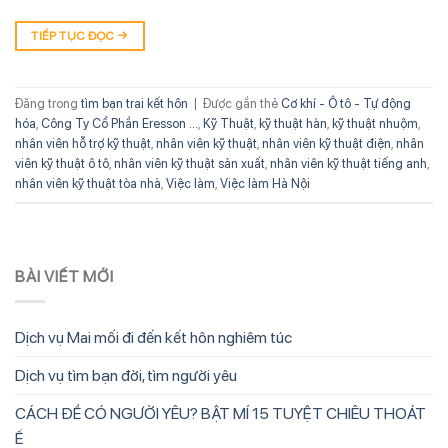
TIẾP TỤC ĐỌC
→
Đăng trong
tìm bạn trai kết hôn
|
Được gắn thẻ
Cơ khí - Ô tô - Tự động
hóa
,
Công Ty Cổ Phần Eresson ...
,
Kỹ Thuật
,
kỹ thuật hàn
,
kỹ thuật nhuộm
,
nhân viên hỗ trợ kỹ thuật
,
nhân viên kỹ thuật
,
nhân viên kỹ thuật điện
,
nhân
viên kỹ thuật ô tô
,
nhân viên kỹ thuật sản xuất
,
nhân viên kỹ thuật tiếng anh
,
nhân viên kỹ thuật tòa nhà
,
Việc làm
,
Việc làm Hà Nội
BÀI VIẾT MỚI
Dịch vụ Mai mối đi đến kết hôn nghiêm túc
Dịch vụ tìm bạn đời, tìm người yêu
CÁCH ĐỂ CÓ NGƯỜI YÊU? BẬT MÍ 15 TUYỆT CHIÊU THOÁT
Ế