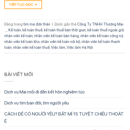
TIẾP TỤC ĐỌC
→
Đăng trong
tìm mẹ đơn thân
|
Được gắn thẻ
Công Ty TNHH Thương Mại
...
,
Kế toán
,
kế toán thuế
,
kế toán thuế bán thời gian
,
kế toán thuế ngoài giờ
,
nhân viên kế toán
,
nhân viên kế toán bán hàng
,
nhân viên kế toán công nợ
,
nhân viên kế toán kho
,
nhân viên kế toán nội bộ
,
nhân viên kế toán thanh
toán
,
nhân viên kế toán thuế
,
Việc làm
,
Việc làm Hà Nội
BÀI VIẾT MỚI
Dịch vụ Mai mối đi đến kết hôn nghiêm túc
Dịch vụ tìm bạn đời, tìm người yêu
CÁCH ĐỂ CÓ NGƯỜI YÊU? BẬT MÍ 15 TUYỆT CHIÊU THOÁT
Ế