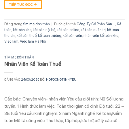
TIẾP TỤC ĐỌC
→
Đăng trong
tìm mẹ đơn thân
|
Được gắn thẻ
Công Ty Cổ Phần Sản ...
,
Kế
toán
,
kế toán kho
,
kế toán nội bộ
,
kế toán online
,
kế toán quản trị
,
kế toán
thu chi
,
kế toán thuế
,
kế toán trưởng
,
kế toán viên
,
nhân viên kế toán kho
,
Việc làm
,
Việc làm Hà Nội
TÌM MẸ ĐƠN THÂN
Nhân Viên Kế Toán Thuế
ĐĂNG VÀO
24/03/2025
BỞI
HOPDONGTINHYEU
Cấp bậc: Chuyên viên- nhân viên Yêu cầu giới tính: Nữ Số lượng
tuyển: 1 Hình thức làm việc: Toàn thời gian cố định Độ tuổi: 22 –
38 tuổi Yêu cầu kinh nghiệm: 2 năm Ngành nghề: Kế toán/Kiểm
toán Mô tả công việc Thu thập, tập hợp, lưu trữ, xử lý các số…