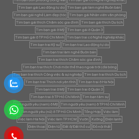
Tìm bạn bốn phương Đồng Nai
Tìm bạn gái có Nghề nghiệp khác
Tìm bạn gái Lao động tự do
Tìm bạn gái làm nghề Buôn bán
Tìm bạn gái nghề Làm đẹp (tóc
Tìm bạn gái Nhân viên văn phòng
Tìm bạn gái thích Chăm sóc gia đình
Tìm bạn gái thích Du lịch
Tìm bạn gái ở Mỹ
Tìm bạn gái ở Quận 3
Tìm bạn gái ở TP Hồ Chí Minh
Tìm bạn trai có Nghề nghiệp khác
Tìm bạn trai Kỹ sư
Tìm bạn trai Lao động tự do
Tìm bạn trai làm nghề Buôn bán
Tìm bạn trai thích Chăm sóc gia đình
Tìm bạn trai thích Chơi môn thể thao ngoài trời (đá bóng
Tìm bạn trai thích Công việc & sự nghiệp
Tìm bạn trai thích Du lịch
Tìm bạn trai Thích nơi yên tĩnh
Tìm bạn trai ở Hà Nội
Tìm bạn trai ở Mỹ
Tìm bạn trai ở Quận 3
Tìm bạn trai ở TP Hồ Chí Minh
Tìm bạn tâm sự
Tìm người yêu (nam) ở Mỹ
Tìm người yêu (nam) ở TP Hồ Chí Minh
Tìm người yêu (nữ) ở TP Hồ Chí Minh
Tổng Hợp
Việc làm
Việc làm Hà Nội
Việc làm TP.HCM
Vườn
Xưởng
Điện lạnh
Điện thoại
Điện tử
Đất ở/ Đất thổ cư
Đồ nội thất