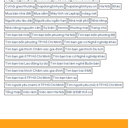
Cơ hội giao thương
hopdongtinhyeu
hopdongtinhyeu.vn
Hà Nội
Khác
Mua bán nhà đất
Mua sắm
Máy tính và Laptop
ndag.net
Người yêu lâu dài
Người yêu ngắn hạn
Nhà mặt phố
Nhà riêng
Nhà riêng/ nguyên căn
Sự kiện:
tennis
thương mại
Trang chủ
Tìm bạn bè mới
Tìm bạn bốn phương Hà Nội
Tìm bạn bốn phương Mỹ
Tìm bạn bốn phương TP Hồ Chí Minh
Tìm bạn gái có Nghề nghiệp khác
Tìm bạn gái thích Chăm sóc gia đình
Tìm bạn gái thích Du lịch
Tìm bạn gái ở TP Hồ Chí Minh
Tìm bạn trai có Nghề nghiệp khác
Tìm bạn trai Lao động tự do
Tìm bạn trai làm nghề Buôn bán
Tìm bạn trai thích Chăm sóc gia đình
Tìm bạn trai ở Mỹ
Tìm bạn trai ở TP Hồ Chí Minh
Tìm bạn tâm sự
Tìm người yêu (nam) ở TP Hồ Chí Minh
Tìm người yêu (nữ) ở TP Hồ Chí Minh
Tổng Hợp
Việc làm
Việc làm Hà Nội
Đất ở/ Đất thổ cư