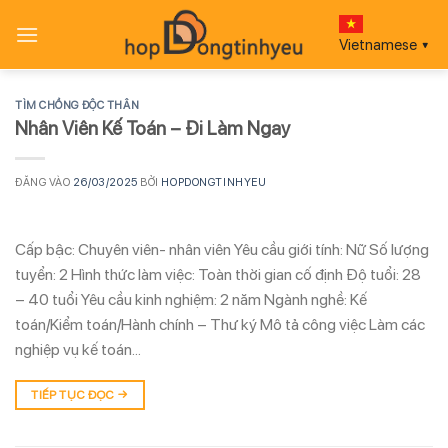
Bỏ
qua
Vietnamese
▼
nội
dung
TÌM CHỒNG ĐỘC THÂN
Nhân Viên Kế Toán – Đi Làm Ngay
ĐĂNG VÀO
26/03/2025
BỞI
HOPDONGTINHYEU
Cấp bậc: Chuyên viên- nhân viên Yêu cầu giới tính: Nữ Số lượng
tuyển: 2 Hình thức làm việc: Toàn thời gian cố định Độ tuổi: 28
– 40 tuổi Yêu cầu kinh nghiệm: 2 năm Ngành nghề: Kế
toán/Kiểm toán/Hành chính – Thư ký Mô tả công việc Làm các
nghiệp vụ kế toán…
TIẾP TỤC ĐỌC
→