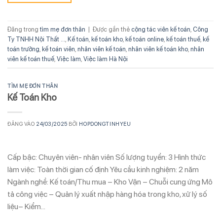
Đăng trong
tìm mẹ đơn thân
|
Được gắn thẻ
cộng tác viên kế toán
,
Công
Ty TNHH Nội Thất ...
,
Kế toán
,
kế toán kho
,
kế toán online
,
kế toán thuế
,
kế
toán trưởng
,
kế toán viên
,
nhân viên kế toán
,
nhân viên kế toán kho
,
nhân
viên kế toán thuế
,
Việc làm
,
Việc làm Hà Nội
TÌM MẸ ĐƠN THÂN
Kế Toán Kho
ĐĂNG VÀO
24/03/2025
BỞI
HOPDONGTINHYEU
Cấp bậc: Chuyên viên- nhân viên Số lượng tuyển: 3 Hình thức
làm việc: Toàn thời gian cố định Yêu cầu kinh nghiệm: 2 năm
Ngành nghề: Kế toán/Thu mua – Kho Vận – Chuỗi cung ứng Mô
tả công việc – Quản lý xuất nhập hàng hóa trong kho, xử lý số
liệu– Kiểm…