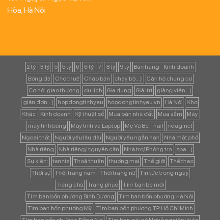
Hòa, Hà Nội
2 tỷ
3 tỷ
5
5 tỷ
6
6 tỷ
7
8 tỷ
9 tỷ
Bán hàng - Kinh doanh
Bóng đá
Cho thuê
Chào bán
chạy bộ...)
Căn hộ chung cư
Cơ hội giao thương
du lịch
Gia dụng
Giải trí
giảng viên...)
giản đơn...)
hopdongtinhyeu
hopdongtinhyeu.vn
Hà Nội
Kho
Khác
Kinh doanh
Kỹ thuật số
Mua bán nhà đất
Mua sắm
Máy
máy tính bảng
Máy tính và Laptop
Mẹ Và Bé
nail
ndag.net
Ngoại thất
Người yêu lâu dài
Người yêu ngắn hạn
Nhà mặt phố
Nhà riêng
Nhà riêng/ nguyên căn
Nhà trọ/ Phòng trọ
spa...)
Sự kiện:
tennis
Thoả thuận
thương mại
Thế giới
Thể thao
Thời sự
Thời trang nam
Thời trang nữ
Tin tức trong ngày
Trang chủ
Trang phục
Tìm bạn bè mới
Tìm bạn bốn phương Bình Dương
Tìm bạn bốn phương Hà Nội
Tìm bạn bốn phương Mỹ
Tìm bạn bốn phương TP Hồ Chí Minh