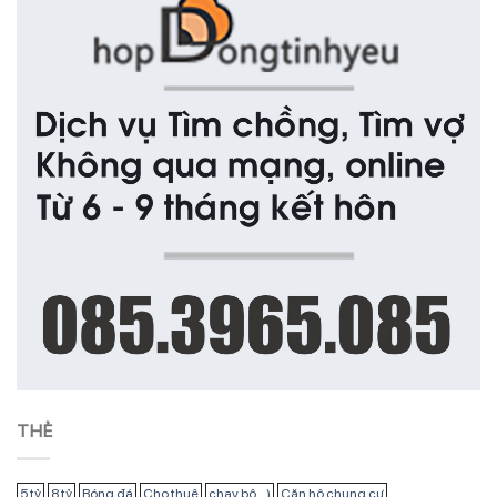
THẺ
5 tỷ
8 tỷ
Bóng đá
Cho thuê
chạy bộ...)
Căn hộ chung cư