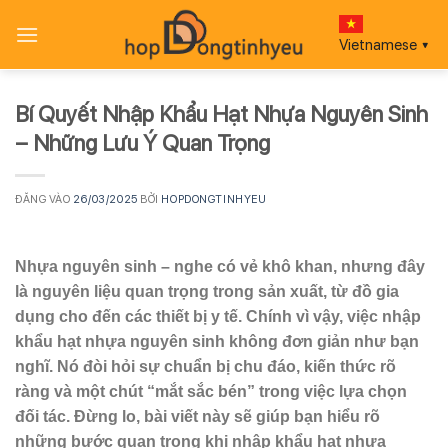
Bỏ
qua
Vietnamese
▼
nội
dung
Bí Quyết Nhập Khẩu Hạt Nhựa Nguyên Sinh
– Những Lưu Ý Quan Trọng
ĐĂNG VÀO
26/03/2025
BỞI
HOPDONGTINHYEU
Nhựa nguyên sinh – nghe có vẻ khô khan, nhưng đây
là nguyên liệu quan trọng trong sản xuất, từ đồ gia
dụng cho đến các thiết bị y tế. Chính vì vậy, việc nhập
khẩu hạt nhựa nguyên sinh không đơn giản như bạn
nghĩ. Nó đòi hỏi sự chuẩn bị chu đáo, kiến thức rõ
ràng và một chút “mắt sắc bén” trong việc lựa chọn
đối tác. Đừng lo, bài viết này sẽ giúp bạn hiểu rõ
những bước quan trọng khi nhập khẩu hạt nhựa