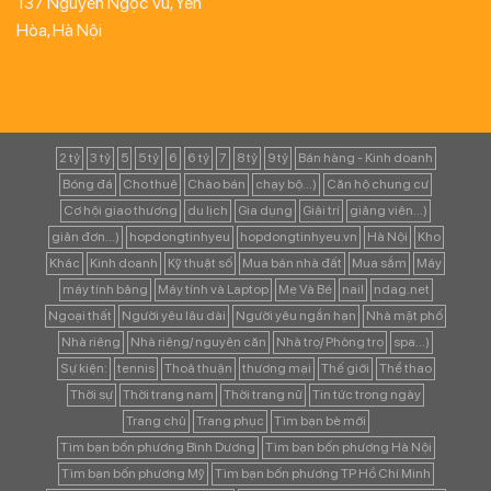
137 Nguyễn Ngọc Vũ, Yên
Hòa, Hà Nội
2 tỷ
3 tỷ
5
5 tỷ
6
6 tỷ
7
8 tỷ
9 tỷ
Bán hàng - Kinh doanh
Bóng đá
Cho thuê
Chào bán
chạy bộ...)
Căn hộ chung cư
Cơ hội giao thương
du lịch
Gia dụng
Giải trí
giảng viên...)
giản đơn...)
hopdongtinhyeu
hopdongtinhyeu.vn
Hà Nội
Kho
Khác
Kinh doanh
Kỹ thuật số
Mua bán nhà đất
Mua sắm
Máy
máy tính bảng
Máy tính và Laptop
Mẹ Và Bé
nail
ndag.net
Ngoại thất
Người yêu lâu dài
Người yêu ngắn hạn
Nhà mặt phố
Nhà riêng
Nhà riêng/ nguyên căn
Nhà trọ/ Phòng trọ
spa...)
Sự kiện:
tennis
Thoả thuận
thương mại
Thế giới
Thể thao
Thời sự
Thời trang nam
Thời trang nữ
Tin tức trong ngày
Trang chủ
Trang phục
Tìm bạn bè mới
Tìm bạn bốn phương Bình Dương
Tìm bạn bốn phương Hà Nội
Tìm bạn bốn phương Mỹ
Tìm bạn bốn phương TP Hồ Chí Minh