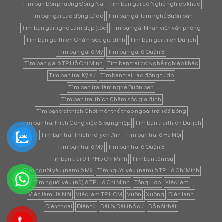
Tìm bạn bốn phương Đồng Nai
Tìm bạn gái có Nghề nghiệp khác
Tìm bạn gái Lao động tự do
Tìm bạn gái làm nghề Buôn bán
Tìm bạn gái nghề Làm đẹp (tóc
Tìm bạn gái Nhân viên văn phòng
Tìm bạn gái thích Chăm sóc gia đình
Tìm bạn gái thích Du lịch
Tìm bạn gái ở Mỹ
Tìm bạn gái ở Quận 3
Tìm bạn gái ở TP Hồ Chí Minh
Tìm bạn trai có Nghề nghiệp khác
Tìm bạn trai Kỹ sư
Tìm bạn trai Lao động tự do
Tìm bạn trai làm nghề Buôn bán
Tìm bạn trai thích Chăm sóc gia đình
Tìm bạn trai thích Chơi môn thể thao ngoài trời (đá bóng
Tìm bạn trai thích Công việc & sự nghiệp
Tìm bạn trai thích Du lịch
Tìm bạn trai Thích nơi yên tĩnh
Tìm bạn trai ở Hà Nội
Tìm bạn trai ở Mỹ
Tìm bạn trai ở Quận 3
Tìm bạn trai ở TP Hồ Chí Minh
Tìm bạn tâm sự
Tìm người yêu (nam) ở Mỹ
Tìm người yêu (nam) ở TP Hồ Chí Minh
Tìm người yêu (nữ) ở TP Hồ Chí Minh
Tổng Hợp
Việc làm
Việc làm Hà Nội
Việc làm TP.HCM
Vườn
Xưởng
Điện lạnh
Điện thoại
Điện tử
Đất ở/ Đất thổ cư
Đồ nội thất