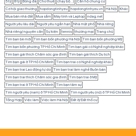
5 tỷ
8 tỷ
Bóng đá
Cho thuê
chạy bộ...)
Căn hộ chung cư
Cơ hội giao thương
hopdongtinhyeu
hopdongtinhyeu.vn
Hà Nội
Khác
Mua bán nhà đất
Mua sắm
Máy tính và Laptop
ndag.net
Người yêu lâu dài
Người yêu ngắn hạn
Nhà mặt phố
Nhà riêng
Nhà riêng/ nguyên căn
Sự kiện:
tennis
thương mại
Trang chủ
Tìm bạn bè mới
Tìm bạn bốn phương Hà Nội
Tìm bạn bốn phương Mỹ
Tìm bạn bốn phương TP Hồ Chí Minh
Tìm bạn gái có Nghề nghiệp khác
Tìm bạn gái thích Chăm sóc gia đình
Tìm bạn gái thích Du lịch
Tìm bạn gái ở TP Hồ Chí Minh
Tìm bạn trai có Nghề nghiệp khác
Tìm bạn trai Lao động tự do
Tìm bạn trai làm nghề Buôn bán
Tìm bạn trai thích Chăm sóc gia đình
Tìm bạn trai ở Mỹ
Tìm bạn trai ở TP Hồ Chí Minh
Tìm bạn tâm sự
Tìm người yêu (nam) ở TP Hồ Chí Minh
Tìm người yêu (nữ) ở TP Hồ Chí Minh
Tổng Hợp
Việc làm
Việc làm Hà Nội
Đất ở/ Đất thổ cư