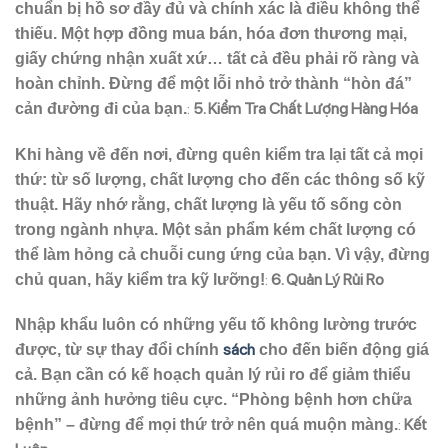
chuẩn bị hồ sơ đầy đủ và chính xác là điều không thể
thiếu. Một hợp đồng mua bán, hóa đơn thương mại,
giấy chứng nhận xuất xứ… tất cả đều phải rõ ràng và
hoàn chỉnh. Đừng để một lỗi nhỏ trở thành “hòn đá”
:
5. Kiểm Tra Chất Lượng Hàng Hóa
cản đường đi của bạn.
Khi hàng về đến nơi, đừng quên kiểm tra lại tất cả mọi
thứ: từ số lượng, chất lượng cho đến các thông số kỹ
thuật. Hãy nhớ rằng, chất lượng là yếu tố sống còn
trong ngành nhựa. Một sản phẩm kém chất lượng có
thể làm hỏng cả chuỗi cung ứng của bạn. Vì vậy, đừng
:
6. Quản Lý Rủi Ro
chủ quan, hãy kiểm tra kỹ lưỡng!
Nhập khẩu luôn có những yếu tố không lường trước
sách
được, từ sự thay đổi chính
cho đến biến động giá
cả. Bạn cần có kế hoạch quản lý rủi ro để giảm thiểu
những ảnh hưởng tiêu cực. “Phòng bệnh hơn chữa
:
Kết
bệnh” – đừng để mọi thứ trở nên quá muộn màng.