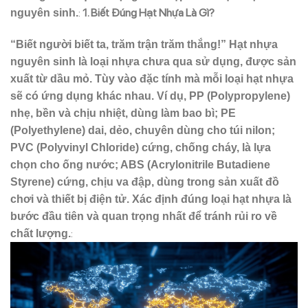
:
1. Biết Đúng Hạt Nhựa Là Gì?
nguyên sinh.
“Biết người biết ta, trăm trận trăm thắng!” Hạt nhựa
nguyên sinh là loại nhựa chưa qua sử dụng, được sản
xuất từ dầu mỏ. Tùy vào đặc tính mà mỗi loại hạt nhựa
sẽ có ứng dụng khác nhau. Ví dụ, PP (Polypropylene)
nhẹ, bền và chịu nhiệt, dùng làm bao bì; PE
(Polyethylene) dai, dẻo, chuyên dùng cho túi nilon;
PVC (Polyvinyl Chloride) cứng, chống cháy, là lựa
chọn cho ống nước; ABS (Acrylonitrile Butadiene
Styrene) cứng, chịu va đập, dùng trong sản xuất đồ
chơi và thiết bị điện tử. Xác định đúng loại hạt nhựa là
bước đầu tiên và quan trọng nhất để tránh rủi ro về
:
chất lượng.