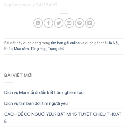
Nguồn: rongbay 34116486
Bài viết này được đăng trong
tìm bạn gái online
và được gắn thẻ
Hà Nội
,
Khác
,
Mua sắm
,
Tổng Hợp
,
Trang chủ
.
BÀI VIẾT MỚI
Dịch vụ Mai mối đi đến kết hôn nghiêm túc
Dịch vụ tìm bạn đời, tìm người yêu
CÁCH ĐỂ CÓ NGƯỜI YÊU? BẬT MÍ 15 TUYỆT CHIÊU THOÁT
Ế