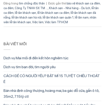
Đăng trong
tìm chồng độc thân
|
Được gắn thẻ
bảo vệ khách sạn ca đêm
,
ca đêm
,
Công Ty TNHH SX TM ...
,
Khách sạn - Nhà hàng - Du lịch
,
lễ tân
ca đêm
,
lễ tân khách sạn
,
lễ tân khách sạn ca đêm
,
lễ tân khách sạn đà
nẵng
,
lễ tân khách sạn hà nội
,
lễ tân khách sạn quận 1
,
lễ tân nam
,
nhân
viên lễ tân khách sạn
,
Việc làm
,
Việc làm TP.HCM
BÀI VIẾT MỚI
Dịch vụ Mai mối đi đến kết hôn nghiêm túc
Dịch vụ tìm bạn đời, tìm người yêu
CÁCH ĐỂ CÓ NGƯỜI YÊU? BẬT MÍ 15 TUYỆT CHIÊU THOÁT
Ế
Bán nhà định công thượng, hoàng mai, ba gác đỗ cửa, gần ô tô,
35m2, 7.15tỷ ctl