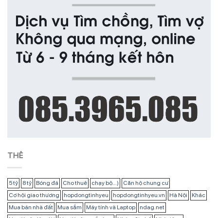
THẺ
5 tỷ
8 tỷ
Bóng đá
Cho thuê
chạy bộ...)
Căn hộ chung cư
Cơ hội giao thương
hopdongtinhyeu
hopdongtinhyeu.vn
Hà Nội
Khác
Mua bán nhà đất
Mua sắm
Máy tính và Laptop
ndag.net