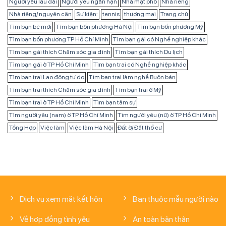
Người yêu lâu dài
Người yêu ngắn hạn
Nhà mặt phố
Nhà riêng
Nhà riêng/ nguyên căn
Sự kiện:
tennis
thương mại
Trang chủ
Tìm bạn bè mới
Tìm bạn bốn phương Hà Nội
Tìm bạn bốn phương Mỹ
Tìm bạn bốn phương TP Hồ Chí Minh
Tìm bạn gái có Nghề nghiệp khác
Tìm bạn gái thích Chăm sóc gia đình
Tìm bạn gái thích Du lịch
Tìm bạn gái ở TP Hồ Chí Minh
Tìm bạn trai có Nghề nghiệp khác
Tìm bạn trai Lao động tự do
Tìm bạn trai làm nghề Buôn bán
Tìm bạn trai thích Chăm sóc gia đình
Tìm bạn trai ở Mỹ
Tìm bạn trai ở TP Hồ Chí Minh
Tìm bạn tâm sự
Tìm người yêu (nam) ở TP Hồ Chí Minh
Tìm người yêu (nữ) ở TP Hồ Chí Minh
Tổng Hợp
Việc làm
Việc làm Hà Nội
Đất ở/ Đất thổ cư
Dịch vụ xem mặt kết hôn
Bạn thuộc mẫu người nào
Về hợp đồng tình yêu
An toàn bản thân