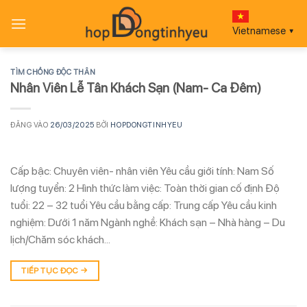
Bỏ
qua
Vietnamese
▼
nội
dung
TÌM CHỒNG ĐỘC THÂN
Nhân Viên Lễ Tân Khách Sạn (Nam- Ca Đêm)
ĐĂNG VÀO
26/03/2025
BỞI
HOPDONGTINHYEU
Cấp bậc: Chuyên viên- nhân viên Yêu cầu giới tính: Nam Số
lượng tuyển: 2 Hình thức làm việc: Toàn thời gian cố định Độ
tuổi: 22 – 32 tuổi Yêu cầu bằng cấp: Trung cấp Yêu cầu kinh
nghiệm: Dưới 1 năm Ngành nghề: Khách sạn – Nhà hàng – Du
lịch/Chăm sóc khách…
TIẾP TỤC ĐỌC
→