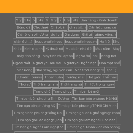
2 tỷ
3 tỷ
5
5 tỷ
6
6 tỷ
7
8 tỷ
9 tỷ
Bán hàng - Kinh doanh
Bóng đá
Cho thuê
Chào bán
chạy bộ...)
Căn hộ chung cư
Cơ hội giao thương
du lịch
Gia dụng
Giải trí
giảng viên...)
giản đơn...)
hopdongtinhyeu
hopdongtinhyeu.vn
Hà Nội
Kho
Khác
Kinh doanh
Kỹ thuật số
Mua bán nhà đất
Mua sắm
Máy
máy tính bảng
Máy tính và Laptop
Mẹ Và Bé
nail
ndag.net
Ngoại thất
Người yêu lâu dài
Người yêu ngắn hạn
Nhà mặt phố
Nhà riêng
Nhà riêng/ nguyên căn
Nhà trọ/ Phòng trọ
spa...)
Sự kiện:
tennis
Thoả thuận
thương mại
Thế giới
Thể thao
Thời sự
Thời trang nam
Thời trang nữ
Tin tức trong ngày
Trang chủ
Trang phục
Tìm bạn bè mới
Tìm bạn bốn phương Bình Dương
Tìm bạn bốn phương Hà Nội
Tìm bạn bốn phương Mỹ
Tìm bạn bốn phương TP Hồ Chí Minh
Tìm bạn bốn phương Đồng Nai
Tìm bạn gái có Nghề nghiệp khác
Tìm bạn gái Lao động tự do
Tìm bạn gái làm nghề Buôn bán
Tìm bạn gái nghề Làm đẹp (tóc
Tìm bạn gái Nhân viên văn phòng