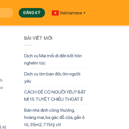
Vietnamese
▼
BÀI VIẾT MỚI
Dịch vụ Mai mối đi đến kết hôn
nghiêm túc
Dịch vụ tìm bạn đời, tìm người
nh
yêu
ảo
CÁCH ĐỂ CÓ NGƯỜI YÊU? BẬT
MÍ 15 TUYỆT CHIÊU THOÁT Ế
Bán nhà định công thượng,
hoàng mai, ba gác đỗ cửa, gần ô
tô, 35m2, 7.15tỷ ctl
ế
,
kỹ