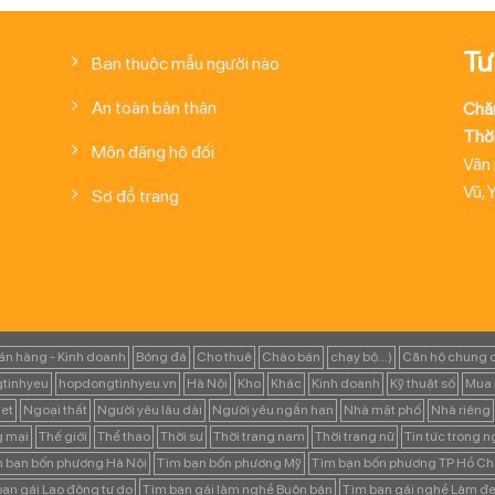
Tư
Bạn thuộc mẫu người nào
An toàn bản thân
Chă
Thời
Môn đăng hộ đối
Văn
Vũ, 
Sơ đồ trang
án hàng - Kinh doanh
Bóng đá
Cho thuê
Chào bán
chạy bộ...)
Căn hộ chung 
tinhyeu
hopdongtinhyeu.vn
Hà Nội
Kho
Khác
Kinh doanh
Kỹ thuật số
Mua 
et
Ngoại thất
Người yêu lâu dài
Người yêu ngắn hạn
Nhà mặt phố
Nhà riêng
g mại
Thế giới
Thể thao
Thời sự
Thời trang nam
Thời trang nữ
Tin tức trong 
 bạn bốn phương Hà Nội
Tìm bạn bốn phương Mỹ
Tìm bạn bốn phương TP Hồ Ch
ạn gái Lao động tự do
Tìm bạn gái làm nghề Buôn bán
Tìm bạn gái nghề Làm đẹ