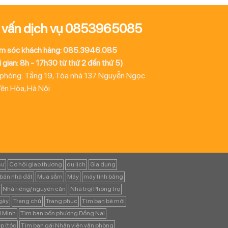
 vấn dịch vụ 0853965085
m sóc khách hàng: 085.3946.085
 gian: 8h - 17h30 từ thứ 2 đến thứ 5)
 phòng: Tầng 19, Tòa nhà 137 Nguyễn Ngọc
Yên Hòa, Hà Nội
cư
Cơ hội giao thương
du lịch
Gia dụng
bán nhà đất
Mua sắm
Máy
máy tính bảng
Nhà riêng/ nguyên căn
Nhà trọ/ Phòng trọ
ngày
Trang chủ
Trang phục
Tìm bạn bè mới
í Minh
Tìm bạn bốn phương Đồng Nai
p (tóc
Tìm bạn gái Nhân viên văn phòng