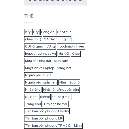
THẺ
5 tỷ
8 tỷ
Bóng đá
Cho thuê
chạy bộ...)
Căn hộ chung cư
Cơ hội giao thương
hopdongtinhyeu
hopdongtinhyeu.vn
Hà Nội
Khác
Mua bán nhà đất
Mua sắm
Máy tính và Laptop
ndag.net
Người yêu lâu dài
Người yêu ngắn hạn
Nhà mặt phố
Nhà riêng
Nhà riêng/ nguyên căn
Sự kiện:
tennis
thương mại
Trang chủ
Tìm bạn bè mới
Tìm bạn bốn phương Hà Nội
Tìm bạn bốn phương Mỹ
Tìm bạn bốn phương TP Hồ Chí Minh