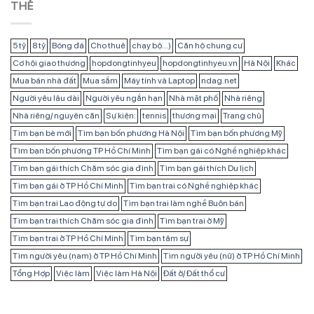
THẺ
5 tỷ
8 tỷ
Bóng đá
Cho thuê
chạy bộ...)
Căn hộ chung cư
Cơ hội giao thương
hopdongtinhyeu
hopdongtinhyeu.vn
Hà Nội
Khác
Mua bán nhà đất
Mua sắm
Máy tính và Laptop
ndag.net
Người yêu lâu dài
Người yêu ngắn hạn
Nhà mặt phố
Nhà riêng
Nhà riêng/ nguyên căn
Sự kiện:
tennis
thương mại
Trang chủ
Tìm bạn bè mới
Tìm bạn bốn phương Hà Nội
Tìm bạn bốn phương Mỹ
Tìm bạn bốn phương TP Hồ Chí Minh
Tìm bạn gái có Nghề nghiệp khác
Tìm bạn gái thích Chăm sóc gia đình
Tìm bạn gái thích Du lịch
Tìm bạn gái ở TP Hồ Chí Minh
Tìm bạn trai có Nghề nghiệp khác
Tìm bạn trai Lao động tự do
Tìm bạn trai làm nghề Buôn bán
Tìm bạn trai thích Chăm sóc gia đình
Tìm bạn trai ở Mỹ
Tìm bạn trai ở TP Hồ Chí Minh
Tìm bạn tâm sự
Tìm người yêu (nam) ở TP Hồ Chí Minh
Tìm người yêu (nữ) ở TP Hồ Chí Minh
Tổng Hợp
Việc làm
Việc làm Hà Nội
Đất ở/ Đất thổ cư