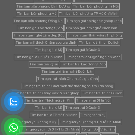
Tìm bạn bốn phương Bình Dương
Tìm bạn bốn phương Hà Nội
Tìm bạn bốn phương Mỹ
Tìm bạn bốn phương TP Hồ Chí Minh
Tìm bạn bốn phương Đồng Nai
Tìm bạn gái có Nghề nghiệp khác
Tìm bạn gái Lao động tự do
Tìm bạn gái làm nghề Buôn bán
Tìm bạn gái nghề Làm đẹp (tóc
Tìm bạn gái Nhân viên văn phòng
Tìm bạn gái thích Chăm sóc gia đình
Tìm bạn gái thích Du lịch
Tìm bạn gái ở Mỹ
Tìm bạn gái ở Quận 3
Tìm bạn gái ở TP Hồ Chí Minh
Tìm bạn trai có Nghề nghiệp khác
Tìm bạn trai Kỹ sư
Tìm bạn trai Lao động tự do
Tìm bạn trai làm nghề Buôn bán
Tìm bạn trai thích Chăm sóc gia đình
Tìm bạn trai thích Chơi môn thể thao ngoài trời (đá bóng
Tìm bạn trai thích Công việc & sự nghiệp
Tìm bạn trai thích Du lịch
Tìm bạn trai Thích nơi yên tĩnh
Tìm bạn trai ở Hà Nội
Tìm bạn trai ở Mỹ
Tìm bạn trai ở Quận 3
Tìm bạn trai ở TP Hồ Chí Minh
Tìm bạn tâm sự
Tìm người yêu (nam) ở Mỹ
Tìm người yêu (nam) ở TP Hồ Chí Minh
Tìm người yêu (nữ) ở TP Hồ Chí Minh
Tổng Hợp
Việc làm