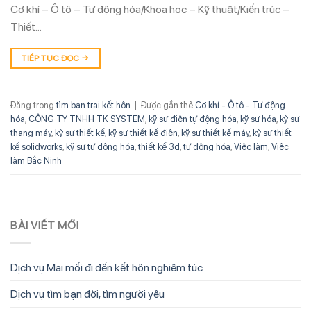
Cơ khí – Ô tô – Tự động hóa/Khoa học – Kỹ thuật/Kiến trúc –
Thiết…
TIẾP TỤC ĐỌC
→
Đăng trong
tìm bạn trai kết hôn
|
Được gắn thẻ
Cơ khí - Ô tô - Tự động
hóa
,
CÔNG TY TNHH TK SYSTEM
,
kỹ sư điện tự động hóa
,
kỹ sư hóa
,
kỹ sư
thang máy
,
kỹ sư thiết kế
,
kỹ sư thiết kế điện
,
kỹ sư thiết kế máy
,
kỹ sư thiết
kế solidworks
,
kỹ sư tự động hóa
,
thiết kế 3d
,
tự động hóa
,
Việc làm
,
Việc
làm Bắc Ninh
BÀI VIẾT MỚI
Dịch vụ Mai mối đi đến kết hôn nghiêm túc
Dịch vụ tìm bạn đời, tìm người yêu