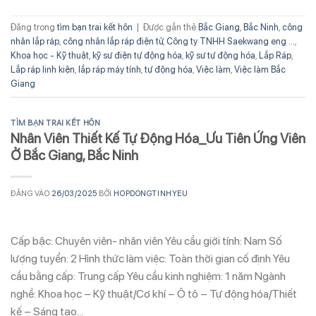
Đăng trong
tìm bạn trai kết hôn
|
Được gắn thẻ
Bắc Giang
,
Bắc Ninh
,
công
nhân lắp ráp
,
công nhân lắp ráp điện tử
,
Công ty TNHH Saekwang eng ...
,
Khoa học - Kỹ thuật
,
kỹ sư điện tự động hóa
,
kỹ sư tự động hóa
,
Lắp Ráp
,
Lắp ráp linh kiện
,
lắp ráp máy tính
,
tự động hóa
,
Việc làm
,
Việc làm Bắc
Giang
TÌM BẠN TRAI KẾT HÔN
Nhân Viên Thiết Kế Tự Động Hóa_Ưu Tiên Ứng Viên
Ở Bắc Giang, Bắc Ninh
ĐĂNG VÀO
26/03/2025
BỞI
HOPDONGTINHYEU
Cấp bậc: Chuyên viên- nhân viên Yêu cầu giới tính: Nam Số
lượng tuyển: 2 Hình thức làm việc: Toàn thời gian cố định Yêu
cầu bằng cấp: Trung cấp Yêu cầu kinh nghiệm: 1 năm Ngành
nghề: Khoa học – Kỹ thuật/Cơ khí – Ô tô – Tự động hóa/Thiết
kế – Sáng tạo…