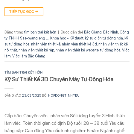
TIẾP TỤC ĐỌC
→
Đăng trong
tìm bạn trai kết hôn
|
Được gắn thẻ
Bắc Giang
,
Bắc Ninh
,
Công
ty TNHH Saekwang eng ...
,
Khoa học - Kỹ thuật
,
kỹ sư điện tự động hóa
,
kỹ
sư tự động hóa
,
nhân viên thiết kế
,
nhân viên thiết kế 3d
,
nhân viên thiết kế
nội thất
,
nhân viên thiết kế rập
,
nhân viên thiết kế website
,
tự động hóa
,
Việc
làm
,
Việc làm Bắc Giang
TÌM BẠN TRAI KẾT HÔN
Kỹ Sư Thiết Kế 3D Chuyên Máy Tự Động Hóa
ĐĂNG VÀO
23/03/2025
BỞI
HOPDONGTINHYEU
Cấp bậc: Chuyên viên- nhân viên Số lượng tuyển: 3 Hình thức
làm việc: Toàn thời gian cố định Độ tuổi: 28 – 38 tuổi Yêu cầu
bằng cấp: Cao đẳng Yêu cầu kinh nghiệm: 5 năm Ngành nghề: