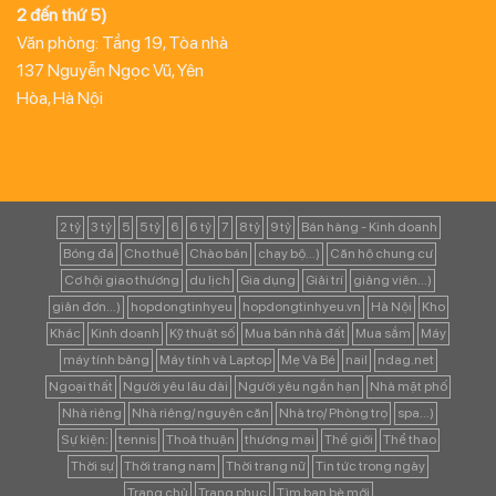
2 đến thứ 5)
Văn phòng: Tầng 19, Tòa nhà
137 Nguyễn Ngọc Vũ, Yên
Hòa, Hà Nội
2 tỷ
3 tỷ
5
5 tỷ
6
6 tỷ
7
8 tỷ
9 tỷ
Bán hàng - Kinh doanh
Bóng đá
Cho thuê
Chào bán
chạy bộ...)
Căn hộ chung cư
Cơ hội giao thương
du lịch
Gia dụng
Giải trí
giảng viên...)
giản đơn...)
hopdongtinhyeu
hopdongtinhyeu.vn
Hà Nội
Kho
Khác
Kinh doanh
Kỹ thuật số
Mua bán nhà đất
Mua sắm
Máy
máy tính bảng
Máy tính và Laptop
Mẹ Và Bé
nail
ndag.net
Ngoại thất
Người yêu lâu dài
Người yêu ngắn hạn
Nhà mặt phố
Nhà riêng
Nhà riêng/ nguyên căn
Nhà trọ/ Phòng trọ
spa...)
Sự kiện:
tennis
Thoả thuận
thương mại
Thế giới
Thể thao
Thời sự
Thời trang nam
Thời trang nữ
Tin tức trong ngày
Trang chủ
Trang phục
Tìm bạn bè mới