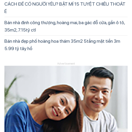
CÁCH ĐỂ CÓ NGƯỜI YÊU? BẬT MÍ 15 TUYỆT CHIÊU THOÁT
Ế
Bán nhà định công thượng, hoàng mai, ba gác đỗ cửa, gần ô tô,
35m2, 7.15tỷ ctl
Bán nhà đẹp phố hoàng hoa thám 35m2 5tầng mặt tiền 3m
5.99 tỷ tây hồ
Advertisement