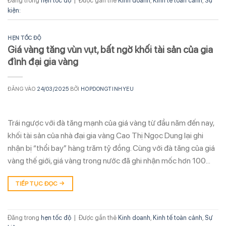
Đăng trong
hẹn tốc độ
|
Được gắn thẻ
Kinh doanh
,
Kinh tế toàn cảnh
,
Sự
kiện:
HẸN TỐC ĐỘ
Giá vàng tăng vùn vụt, bất ngờ khối tài sản của gia
đình đại gia vàng
ĐĂNG VÀO
24/03/2025
BỞI
HOPDONGTINHYEU
Trái ngược với đà tăng mạnh của giá vàng từ đầu năm đến nay,
khối tài sản của nhà đại gia vàng Cao Thị Ngọc Dung lại ghi
nhận bị “thổi bay” hàng trăm tỷ đồng. Cùng với đà tăng của giá
vàng thế giới, giá vàng trong nước đã ghi nhận mốc hơn 100…
TIẾP TỤC ĐỌC
→
Đăng trong
hẹn tốc độ
|
Được gắn thẻ
Kinh doanh
,
Kinh tế toàn cảnh
,
Sự