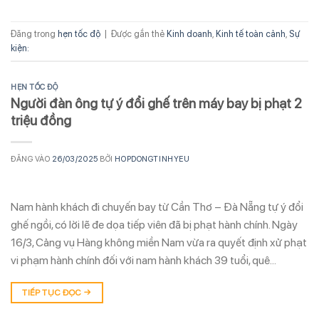
Đăng trong
hẹn tốc độ
|
Được gắn thẻ
Kinh doanh
,
Kinh tế toàn cảnh
,
Sự
kiện:
HẸN TỐC ĐỘ
Người đàn ông tự ý đổi ghế trên máy bay bị phạt 2
triệu đồng
ĐĂNG VÀO
26/03/2025
BỞI
HOPDONGTINHYEU
Nam hành khách đi chuyến bay từ Cần Thơ – Đà Nẵng tự ý đổi
ghế ngồi, có lời lẽ đe dọa tiếp viên đã bị phạt hành chính. Ngày
16/3, Cảng vụ Hàng không miền Nam vừa ra quyết định xử phạt
vi phạm hành chính đối với nam hành khách 39 tuổi, quê…
TIẾP TỤC ĐỌC
→