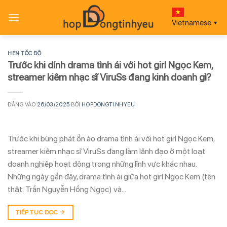
Bỏ
qua
Vietnamese
▼
nội
dung
HẸN TỐC ĐỘ
Trước khi dính drama tình ái với hot girl Ngọc Kem,
streamer kiêm nhạc sĩ ViruSs đang kinh doanh gì?
ĐĂNG VÀO
26/03/2025
BỞI
HOPDONGTINHYEU
Trước khi bùng phát ồn ào drama tình ái với hot girl Ngọc Kem,
streamer kiêm nhạc sĩ ViruSs đang làm lãnh đạo ở một loạt
doanh nghiệp hoạt động trong những lĩnh vực khác nhau.
Những ngày gần đây, drama tình ái giữa hot girl Ngọc Kem (tên
thật: Trần Nguyễn Hồng Ngọc) và…
TIẾP TỤC ĐỌC
→