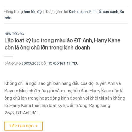
Đăng trong
hẹn tốc độ
|
Được gắn thẻ
Kinh doanh
,
Kinh tế toàn cảnh
,
Sự
kiện:
HẸN TỐC ĐỘ
Lập loạt kỷ lục trong màu áo ĐT Anh, Harry Kane
còn là ông chủ lớn trong kinh doanh
ĐĂNG VÀO
26/03/2025
BỞI
HOPDONGTINHYEU
Không chỉ là ngôi sao ghi bàn hàng đầu của đội tuyển Anh và
Bayern Munich ở mùa giải năm nay, tiền đạo Harry Kane còn là
ông chủ lớn trong hoạt động kinh doanh với khối tài sản khổng
lồ. Harry Kane thiết lập loạt kỷ lục ấn tượng: Rạng sáng
25/3, ĐT Anh đã…
TIẾP TỤC ĐỌC
→