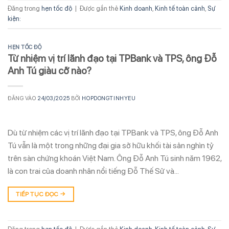
Đăng trong
hẹn tốc độ
|
Được gắn thẻ
Kinh doanh
,
Kinh tế toàn cảnh
,
Sự
kiện:
HẸN TỐC ĐỘ
Từ nhiệm vị trí lãnh đạo tại TPBank và TPS, ông Đỗ
Anh Tú giàu cỡ nào?
ĐĂNG VÀO
24/03/2025
BỞI
HOPDONGTINHYEU
Dù từ nhiệm các vị trí lãnh đạo tại TPBank và TPS, ông Đỗ Anh
Tú vẫn là một trong những đại gia sở hữu khối tài sản nghìn tỷ
trên sàn chứng khoán Việt Nam. Ông Đỗ Anh Tú sinh năm 1962,
là con trai của doanh nhân nổi tiếng Đỗ Thế Sử và…
TIẾP TỤC ĐỌC
→