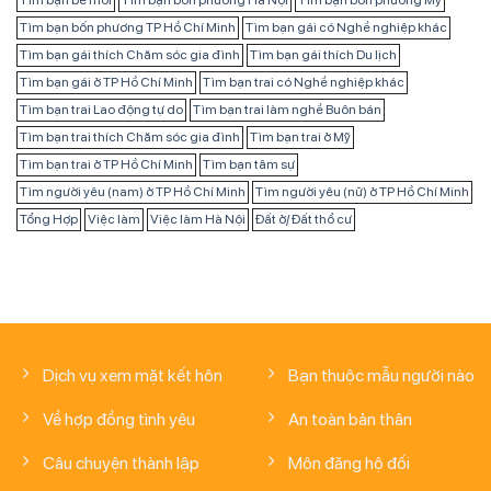
Tìm bạn bè mới
Tìm bạn bốn phương Hà Nội
Tìm bạn bốn phương Mỹ
Tìm bạn bốn phương TP Hồ Chí Minh
Tìm bạn gái có Nghề nghiệp khác
Tìm bạn gái thích Chăm sóc gia đình
Tìm bạn gái thích Du lịch
Tìm bạn gái ở TP Hồ Chí Minh
Tìm bạn trai có Nghề nghiệp khác
Tìm bạn trai Lao động tự do
Tìm bạn trai làm nghề Buôn bán
Tìm bạn trai thích Chăm sóc gia đình
Tìm bạn trai ở Mỹ
Tìm bạn trai ở TP Hồ Chí Minh
Tìm bạn tâm sự
Tìm người yêu (nam) ở TP Hồ Chí Minh
Tìm người yêu (nữ) ở TP Hồ Chí Minh
Tổng Hợp
Việc làm
Việc làm Hà Nội
Đất ở/ Đất thổ cư
Dịch vụ xem mặt kết hôn
Bạn thuộc mẫu người nào
Về hợp đồng tình yêu
An toàn bản thân
Câu chuyện thành lập
Môn đăng hộ đối