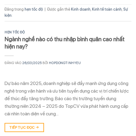
Đăng trong
hẹn tốc độ
|
Được gắn thẻ
Kinh doanh
,
Kinh tế toàn cảnh
,
Sự
kiện:
HẸN TỐC ĐỘ
Ngành nghề nào có thu nhập bình quân cao nhất
hiện nay?
ĐĂNG VÀO
26/03/2025
BỞI
HOPDONGTINHYEU
Dự báo năm 2025, doanh nghiệp sẽ đẩy mạnh ứng dụng công
nghệ trong vận hành và ưu tiên tuyển dụng các vị trí chiến lược
để thúc đẩy tăng trưởng. Báo cáo thị trường tuyển dụng
thường niên 2024 – 2025 do TopCV vừa phát hành cung cấp
cái nhìn toàn diện về cung…
TIẾP TỤC ĐỌC
→