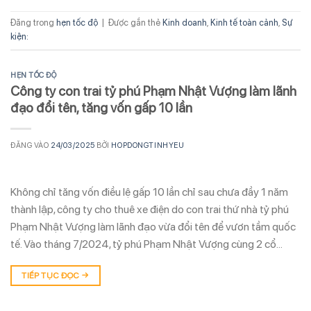
Đăng trong
hẹn tốc độ
|
Được gắn thẻ
Kinh doanh
,
Kinh tế toàn cảnh
,
Sự
kiện:
HẸN TỐC ĐỘ
Công ty con trai tỷ phú Phạm Nhật Vượng làm lãnh
đạo đổi tên, tăng vốn gấp 10 lần
ĐĂNG VÀO
24/03/2025
BỞI
HOPDONGTINHYEU
Không chỉ tăng vốn điều lệ gấp 10 lần chỉ sau chưa đầy 1 năm
thành lập, công ty cho thuê xe điện do con trai thứ nhà tỷ phú
Phạm Nhật Vượng làm lãnh đạo vừa đổi tên để vươn tầm quốc
tế. Vào tháng 7/2024, tỷ phú Phạm Nhật Vượng cùng 2 cổ…
TIẾP TỤC ĐỌC
→