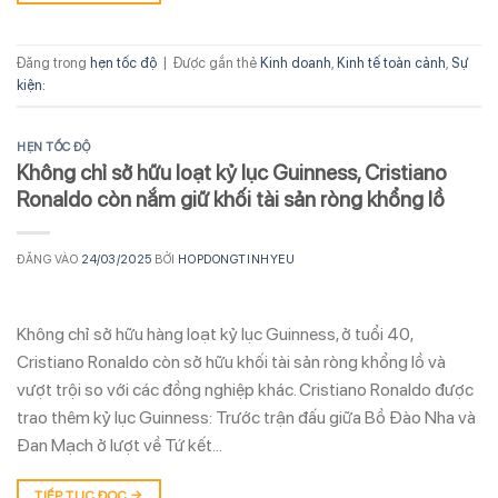
Đăng trong
hẹn tốc độ
|
Được gắn thẻ
Kinh doanh
,
Kinh tế toàn cảnh
,
Sự
kiện:
HẸN TỐC ĐỘ
Không chỉ sở hữu loạt kỷ lục Guinness, Cristiano
Ronaldo còn nắm giữ khối tài sản ròng khổng lồ
ĐĂNG VÀO
24/03/2025
BỞI
HOPDONGTINHYEU
Không chỉ sở hữu hàng loạt kỷ lục Guinness, ở tuổi 40,
Cristiano Ronaldo còn sở hữu khối tài sản ròng khổng lồ và
vượt trội so với các đồng nghiệp khác. Cristiano Ronaldo được
trao thêm kỷ lục Guinness: Trước trận đấu giữa Bồ Đào Nha và
Đan Mạch ở lượt về Tứ kết…
TIẾP TỤC ĐỌC
→