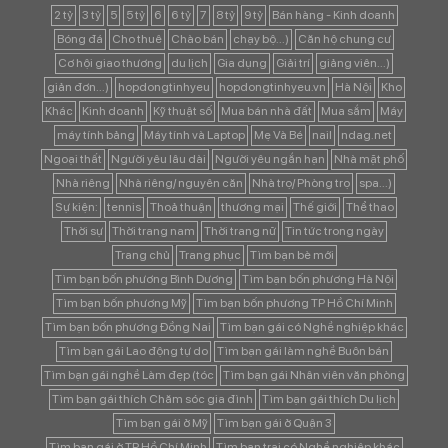
2 tỷ
3 tỷ
5
5 tỷ
6
6 tỷ
7
8 tỷ
9 tỷ
Bán hàng - Kinh doanh
Bóng đá
Cho thuê
Chào bán
chạy bộ...)
Căn hộ chung cư
Cơ hội giao thương
du lịch
Gia dụng
Giải trí
giảng viên...)
giản đơn...)
hopdongtinhyeu
hopdongtinhyeu.vn
Hà Nội
Kho
Khác
Kinh doanh
Kỹ thuật số
Mua bán nhà đất
Mua sắm
Máy
máy tính bảng
Máy tính và Laptop
Mẹ Và Bé
nail
ndag.net
Ngoại thất
Người yêu lâu dài
Người yêu ngắn hạn
Nhà mặt phố
Nhà riêng
Nhà riêng/ nguyên căn
Nhà trọ/ Phòng trọ
spa...)
Sự kiện:
tennis
Thoả thuận
thương mại
Thế giới
Thể thao
Thời sự
Thời trang nam
Thời trang nữ
Tin tức trong ngày
Trang chủ
Trang phục
Tìm bạn bè mới
Tìm bạn bốn phương Bình Dương
Tìm bạn bốn phương Hà Nội
Tìm bạn bốn phương Mỹ
Tìm bạn bốn phương TP Hồ Chí Minh
Tìm bạn bốn phương Đồng Nai
Tìm bạn gái có Nghề nghiệp khác
Tìm bạn gái Lao động tự do
Tìm bạn gái làm nghề Buôn bán
Tìm bạn gái nghề Làm đẹp (tóc
Tìm bạn gái Nhân viên văn phòng
Tìm bạn gái thích Chăm sóc gia đình
Tìm bạn gái thích Du lịch
Tìm bạn gái ở Mỹ
Tìm bạn gái ở Quận 3
Tìm bạn gái ở TP Hồ Chí Minh
Tìm bạn trai có Nghề nghiệp khác