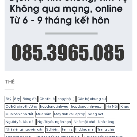
THẺ
5 tỷ
8 tỷ
Bóng đá
Cho thuê
chạy bộ...)
Căn hộ chung cư
Cơ hội giao thương
hopdongtinhyeu
hopdongtinhyeu.vn
Hà Nội
Khác
Mua bán nhà đất
Mua sắm
Máy tính và Laptop
ndag.net
Người yêu lâu dài
Người yêu ngắn hạn
Nhà mặt phố
Nhà riêng
Nhà riêng/ nguyên căn
Sự kiện:
tennis
thương mại
Trang chủ