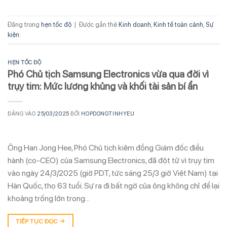
Đăng trong
hẹn tốc độ
|
Được gắn thẻ
Kinh doanh
,
Kinh tế toàn cảnh
,
Sự
kiện:
HẸN TỐC ĐỘ
Phó Chủ tịch Samsung Electronics vừa qua đời vì
trụy tim: Mức lương khủng và khối tài sản bí ẩn
ĐĂNG VÀO
25/03/2025
BỞI
HOPDONGTINHYEU
Ông Han Jong Hee, Phó Chủ tịch kiêm đồng Giám đốc điều
hành (co-CEO) của Samsung Electronics, đã đột tử vì trụy tim
vào ngày 24/3/2025 (giờ PDT, tức sáng 25/3 giờ Việt Nam) tại
Hàn Quốc, thọ 63 tuổi. Sự ra đi bất ngờ của ông không chỉ để lại
khoảng trống lớn trong…
TIẾP TỤC ĐỌC
→