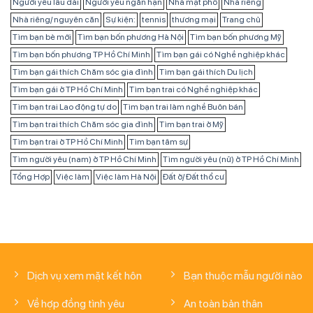
Người yêu lâu dài
Người yêu ngắn hạn
Nhà mặt phố
Nhà riêng
Nhà riêng/ nguyên căn
Sự kiện:
tennis
thương mại
Trang chủ
Tìm bạn bè mới
Tìm bạn bốn phương Hà Nội
Tìm bạn bốn phương Mỹ
Tìm bạn bốn phương TP Hồ Chí Minh
Tìm bạn gái có Nghề nghiệp khác
Tìm bạn gái thích Chăm sóc gia đình
Tìm bạn gái thích Du lịch
Tìm bạn gái ở TP Hồ Chí Minh
Tìm bạn trai có Nghề nghiệp khác
Tìm bạn trai Lao động tự do
Tìm bạn trai làm nghề Buôn bán
Tìm bạn trai thích Chăm sóc gia đình
Tìm bạn trai ở Mỹ
Tìm bạn trai ở TP Hồ Chí Minh
Tìm bạn tâm sự
Tìm người yêu (nam) ở TP Hồ Chí Minh
Tìm người yêu (nữ) ở TP Hồ Chí Minh
Tổng Hợp
Việc làm
Việc làm Hà Nội
Đất ở/ Đất thổ cư
Dịch vụ xem mặt kết hôn
Bạn thuộc mẫu người nào
Về hợp đồng tình yêu
An toàn bản thân