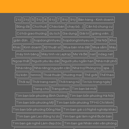
2 tỷ
3 tỷ
5
5 tỷ
6
6 tỷ
7
8 tỷ
9 tỷ
Bán hàng - Kinh doanh
Bóng đá
Cho thuê
Chào bán
chạy bộ...)
Căn hộ chung cư
Cơ hội giao thương
du lịch
Gia dụng
Giải trí
giảng viên...)
giản đơn...)
hopdongtinhyeu
hopdongtinhyeu.vn
Hà Nội
Kho
Khác
Kinh doanh
Kỹ thuật số
Mua bán nhà đất
Mua sắm
Máy
máy tính bảng
Máy tính và Laptop
Mẹ Và Bé
nail
ndag.net
Ngoại thất
Người yêu lâu dài
Người yêu ngắn hạn
Nhà mặt phố
Nhà riêng
Nhà riêng/ nguyên căn
Nhà trọ/ Phòng trọ
spa...)
Sự kiện:
tennis
Thoả thuận
thương mại
Thế giới
Thể thao
Thời sự
Thời trang nam
Thời trang nữ
Tin tức trong ngày
Trang chủ
Trang phục
Tìm bạn bè mới
Tìm bạn bốn phương Bình Dương
Tìm bạn bốn phương Hà Nội
Tìm bạn bốn phương Mỹ
Tìm bạn bốn phương TP Hồ Chí Minh
Tìm bạn bốn phương Đồng Nai
Tìm bạn gái có Nghề nghiệp khác
Tìm bạn gái Lao động tự do
Tìm bạn gái làm nghề Buôn bán
Tìm bạn gái nghề Làm đẹp (tóc
Tìm bạn gái Nhân viên văn phòng