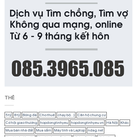
THẺ
5 tỷ
8 tỷ
Bóng đá
Cho thuê
chạy bộ...)
Căn hộ chung cư
Cơ hội giao thương
hopdongtinhyeu
hopdongtinhyeu.vn
Hà Nội
Khác
Mua bán nhà đất
Mua sắm
Máy tính và Laptop
ndag.net