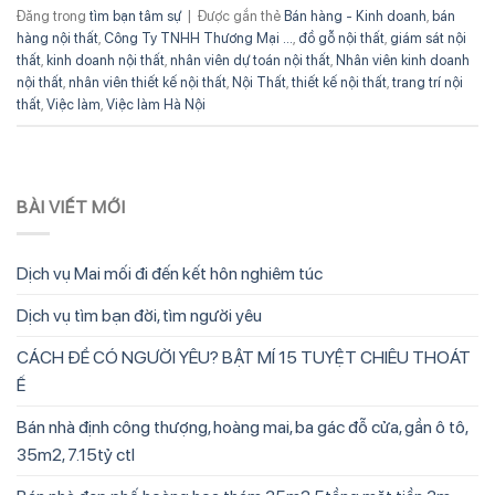
Đăng trong
tìm bạn tâm sự
|
Được gắn thẻ
Bán hàng - Kinh doanh
,
bán
hàng nội thất
,
Công Ty TNHH Thương Mại ...
,
đồ gỗ nội thất
,
giám sát nội
thất
,
kinh doanh nội thất
,
nhân viên dự toán nội thất
,
Nhân viên kinh doanh
nội thất
,
nhân viên thiết kế nội thất
,
Nội Thất
,
thiết kế nội thất
,
trang trí nội
thất
,
Việc làm
,
Việc làm Hà Nội
BÀI VIẾT MỚI
Dịch vụ Mai mối đi đến kết hôn nghiêm túc
Dịch vụ tìm bạn đời, tìm người yêu
CÁCH ĐỂ CÓ NGƯỜI YÊU? BẬT MÍ 15 TUYỆT CHIÊU THOÁT
Ế
Bán nhà định công thượng, hoàng mai, ba gác đỗ cửa, gần ô tô,
35m2, 7.15tỷ ctl