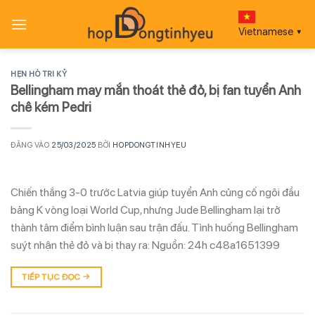
Bỏ
qua
Vietnamese
▼
nội
dung
HẸN HÒ TRI KỶ
Bellingham may mắn thoát thẻ đỏ, bị fan tuyển Anh
chê kém Pedri
ĐĂNG VÀO
25/03/2025
BỞI
HOPDONGTINHYEU
Chiến thắng 3-0 trước Latvia giúp tuyển Anh củng cố ngôi đầu
bảng K vòng loại World Cup, nhưng Jude Bellingham lại trở
thành tâm điểm bình luận sau trận đấu. Tình huống Bellingham
suýt nhận thẻ đỏ và bị thay ra: Nguồn: 24h c48a1651399
TIẾP TỤC ĐỌC
→