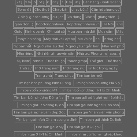
2 tỷ
3 tỷ
5
5 tỷ
6
6 tỷ
7
8 tỷ
9 tỷ
Bán hàng - Kinh doanh
Bóng đá
Cho thuê
Chào bán
chạy bộ...)
Căn hộ chung cư
Cơ hội giao thương
du lịch
Gia dụng
Giải trí
giảng viên...)
giản đơn...)
hopdongtinhyeu
hopdongtinhyeu.vn
Hà Nội
Kho
Khác
Kinh doanh
Kỹ thuật số
Mua bán nhà đất
Mua sắm
Máy
máy tính bảng
Máy tính và Laptop
Mẹ Và Bé
nail
ndag.net
Ngoại thất
Người yêu lâu dài
Người yêu ngắn hạn
Nhà mặt phố
Nhà riêng
Nhà riêng/ nguyên căn
Nhà trọ/ Phòng trọ
spa...)
Sự kiện:
tennis
Thoả thuận
thương mại
Thế giới
Thể thao
Thời sự
Thời trang nam
Thời trang nữ
Tin tức trong ngày
Trang chủ
Trang phục
Tìm bạn bè mới
Tìm bạn bốn phương Bình Dương
Tìm bạn bốn phương Hà Nội
Tìm bạn bốn phương Mỹ
Tìm bạn bốn phương TP Hồ Chí Minh
Tìm bạn bốn phương Đồng Nai
Tìm bạn gái có Nghề nghiệp khác
Tìm bạn gái Lao động tự do
Tìm bạn gái làm nghề Buôn bán
Tìm bạn gái nghề Làm đẹp (tóc
Tìm bạn gái Nhân viên văn phòng
Tìm bạn gái thích Chăm sóc gia đình
Tìm bạn gái thích Du lịch
Tìm bạn gái ở Mỹ
Tìm bạn gái ở Quận 3
Tìm bạn gái ở TP Hồ Chí Minh
Tìm bạn trai có Nghề nghiệp khác