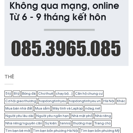
THẺ
5 tỷ
8 tỷ
Bóng đá
Cho thuê
chạy bộ...)
Căn hộ chung cư
Cơ hội giao thương
hopdongtinhyeu
hopdongtinhyeu.vn
Hà Nội
Khác
Mua bán nhà đất
Mua sắm
Máy tính và Laptop
ndag.net
Người yêu lâu dài
Người yêu ngắn hạn
Nhà mặt phố
Nhà riêng
Nhà riêng/ nguyên căn
Sự kiện:
tennis
thương mại
Trang chủ
Tìm bạn bè mới
Tìm bạn bốn phương Hà Nội
Tìm bạn bốn phương Mỹ