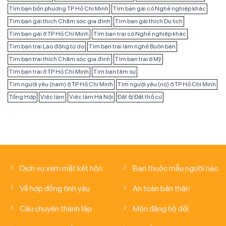
Tìm bạn bốn phương TP Hồ Chí Minh
Tìm bạn gái có Nghề nghiệp khác
Tìm bạn gái thích Chăm sóc gia đình
Tìm bạn gái thích Du lịch
Tìm bạn gái ở TP Hồ Chí Minh
Tìm bạn trai có Nghề nghiệp khác
Tìm bạn trai Lao động tự do
Tìm bạn trai làm nghề Buôn bán
Tìm bạn trai thích Chăm sóc gia đình
Tìm bạn trai ở Mỹ
Tìm bạn trai ở TP Hồ Chí Minh
Tìm bạn tâm sự
Tìm người yêu (nam) ở TP Hồ Chí Minh
Tìm người yêu (nữ) ở TP Hồ Chí Minh
Tổng Hợp
Việc làm
Việc làm Hà Nội
Đất ở/ Đất thổ cư
Dịch vụ xem mặt kết hôn
Bạn thuộc mẫu người nào
Về hợp đồng tình yêu
An toàn bản thân
Câu chuyện thành lập
Môn đăng hộ đối