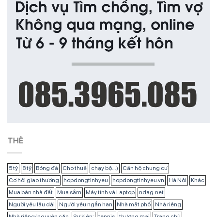
THẺ
5 tỷ
8 tỷ
Bóng đá
Cho thuê
chạy bộ...)
Căn hộ chung cư
Cơ hội giao thương
hopdongtinhyeu
hopdongtinhyeu.vn
Hà Nội
Khác
Mua bán nhà đất
Mua sắm
Máy tính và Laptop
ndag.net
Người yêu lâu dài
Người yêu ngắn hạn
Nhà mặt phố
Nhà riêng
Nhà riêng/ nguyên căn
Sự kiện:
tennis
thương mại
Trang chủ