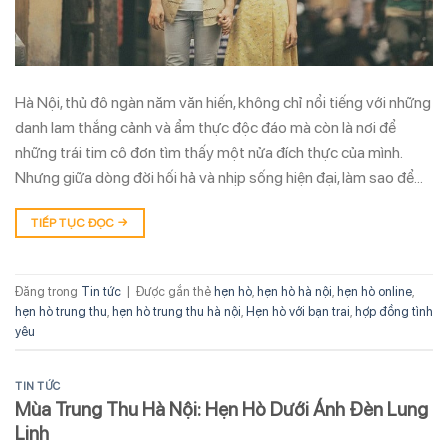
Hà Nội, thủ đô ngàn năm văn hiến, không chỉ nổi tiếng với những
danh lam thắng cảnh và ẩm thực độc đáo mà còn là nơi để
những trái tim cô đơn tìm thấy một nửa đích thực của mình.
Nhưng giữa dòng đời hối hả và nhịp sống hiện đại, làm sao để…
TIẾP TỤC ĐỌC
→
Đăng trong
Tin tức
|
Được gắn thẻ
hẹn hò
,
hẹn hò hà nội
,
hẹn hò online
,
hẹn hò trung thu
,
hẹn hò trung thu hà nội
,
Hẹn hò với bạn trai
,
hợp đồng tình
yêu
TIN TỨC
Mùa Trung Thu Hà Nội: Hẹn Hò Dưới Ánh Đèn Lung
Linh