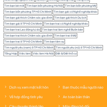
Tìm bạn bè mới
Tìm bạn bốn phương Hà Nội
Tìm bạn bốn phương Mỹ
Tìm bạn bốn phương TP Hồ Chí Minh
Tìm bạn gái có Nghề nghiệp khác
Tìm bạn gái thích Chăm sóc gia đình
Tìm bạn gái thích Du lịch
Tìm bạn gái ở TP Hồ Chí Minh
Tìm bạn trai có Nghề nghiệp khác
Tìm bạn trai Lao động tự do
Tìm bạn trai làm nghề Buôn bán
Tìm bạn trai thích Chăm sóc gia đình
Tìm bạn trai ở Mỹ
Tìm bạn trai ở TP Hồ Chí Minh
Tìm bạn tâm sự
Tìm người yêu (nam) ở TP Hồ Chí Minh
Tìm người yêu (nữ) ở TP Hồ Chí Minh
Tổng Hợp
Việc làm
Việc làm Hà Nội
Đất ở/ Đất thổ cư
Dịch vụ xem mặt kết hôn
Bạn thuộc mẫu người nào
Về hợp đồng tình yêu
An toàn bản thân
Câu chuyện thành lập
Môn đăng hộ đối