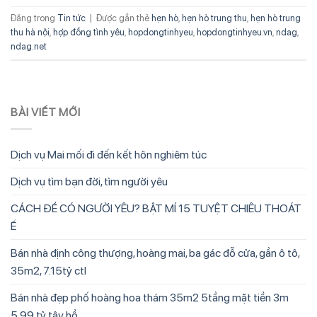
Đăng trong
Tin tức
|
Được gắn thẻ
hẹn hò
,
hẹn hò trung thu
,
hẹn hò trung
thu hà nội
,
hợp đồng tình yêu
,
hopdongtinhyeu
,
hopdongtinhyeu.vn
,
ndag
,
ndag.net
BÀI VIẾT MỚI
Dịch vụ Mai mối đi đến kết hôn nghiêm túc
Dịch vụ tìm bạn đời, tìm người yêu
CÁCH ĐỂ CÓ NGƯỜI YÊU? BẬT MÍ 15 TUYỆT CHIÊU THOÁT
Ế
Bán nhà định công thượng, hoàng mai, ba gác đỗ cửa, gần ô tô,
35m2, 7.15tỷ ctl
Bán nhà đẹp phố hoàng hoa thám 35m2 5tầng mặt tiền 3m
5.99 tỷ tây hồ