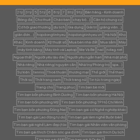
2 tỷ
3 tỷ
5
5 tỷ
6
6 tỷ
7
8 tỷ
9 tỷ
Bán hàng - Kinh doanh
Bóng đá
Cho thuê
Chào bán
chạy bộ...)
Căn hộ chung cư
Cơ hội giao thương
du lịch
Gia dụng
Giải trí
giảng viên...)
giản đơn...)
hopdongtinhyeu
hopdongtinhyeu.vn
Hà Nội
Kho
Khác
Kinh doanh
Kỹ thuật số
Mua bán nhà đất
Mua sắm
Máy
máy tính bảng
Máy tính và Laptop
Mẹ Và Bé
nail
ndag.net
Ngoại thất
Người yêu lâu dài
Người yêu ngắn hạn
Nhà mặt phố
Nhà riêng
Nhà riêng/ nguyên căn
Nhà trọ/ Phòng trọ
spa...)
Sự kiện:
tennis
Thoả thuận
thương mại
Thế giới
Thể thao
Thời sự
Thời trang nam
Thời trang nữ
Tin tức trong ngày
Trang chủ
Trang phục
Tìm bạn bè mới
Tìm bạn bốn phương Bình Dương
Tìm bạn bốn phương Hà Nội
Tìm bạn bốn phương Mỹ
Tìm bạn bốn phương TP Hồ Chí Minh
Tìm bạn bốn phương Đồng Nai
Tìm bạn gái có Nghề nghiệp khác
Tìm bạn gái Lao động tự do
Tìm bạn gái làm nghề Buôn bán
Tìm bạn gái nghề Làm đẹp (tóc
Tìm bạn gái Nhân viên văn phòng
Tìm bạn gái thích Chăm sóc gia đình
Tìm bạn gái thích Du lịch
Tìm bạn gái ở Mỹ
Tìm bạn gái ở Quận 3