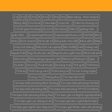
2 tỷ
3 tỷ
5
5 tỷ
6
6 tỷ
7
8 tỷ
9 tỷ
Bán hàng - Kinh doanh
Bóng đá
Cho thuê
Chào bán
chạy bộ...)
Căn hộ chung cư
Cơ hội giao thương
du lịch
Gia dụng
Giải trí
giảng viên...)
giản đơn...)
hopdongtinhyeu
hopdongtinhyeu.vn
Hà Nội
Kho
Khác
Kinh doanh
Kỹ thuật số
Mua bán nhà đất
Mua sắm
Máy
máy tính bảng
Máy tính và Laptop
Mẹ Và Bé
nail
ndag.net
Ngoại thất
Người yêu lâu dài
Người yêu ngắn hạn
Nhà mặt phố
Nhà riêng
Nhà riêng/ nguyên căn
Nhà trọ/ Phòng trọ
spa...)
Sự kiện:
tennis
Thoả thuận
thương mại
Thế giới
Thể thao
Thời sự
Thời trang nam
Thời trang nữ
Tin tức trong ngày
Trang chủ
Trang phục
Tìm bạn bè mới
Tìm bạn bốn phương Bình Dương
Tìm bạn bốn phương Hà Nội
Tìm bạn bốn phương Mỹ
Tìm bạn bốn phương TP Hồ Chí Minh
Tìm bạn bốn phương Đồng Nai
Tìm bạn gái có Nghề nghiệp khác
Tìm bạn gái Lao động tự do
Tìm bạn gái làm nghề Buôn bán
Tìm bạn gái nghề Làm đẹp (tóc
Tìm bạn gái Nhân viên văn phòng