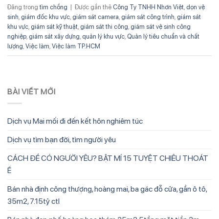
Đăng trong
tìm chồng
|
Được gắn thẻ
Công Ty TNHH Nhơn Việt
,
dọn vệ
sinh
,
giám đốc khu vực
,
giám sát camera
,
giám sát công trình
,
giám sát
khu vực
,
giám sát kỹ thuật
,
giám sát thi công
,
giám sát vệ sinh công
nghiệp
,
giám sát xây dựng
,
quản lý khu vực
,
Quản lý tiêu chuẩn và chất
lượng
,
Việc làm
,
Việc làm TP.HCM
BÀI VIẾT MỚI
Dịch vụ Mai mối đi đến kết hôn nghiêm túc
Dịch vụ tìm bạn đời, tìm người yêu
CÁCH ĐỂ CÓ NGƯỜI YÊU? BẬT MÍ 15 TUYỆT CHIÊU THOÁT
Ế
Bán nhà định công thượng, hoàng mai, ba gác đỗ cửa, gần ô tô,
35m2, 7.15tỷ ctl