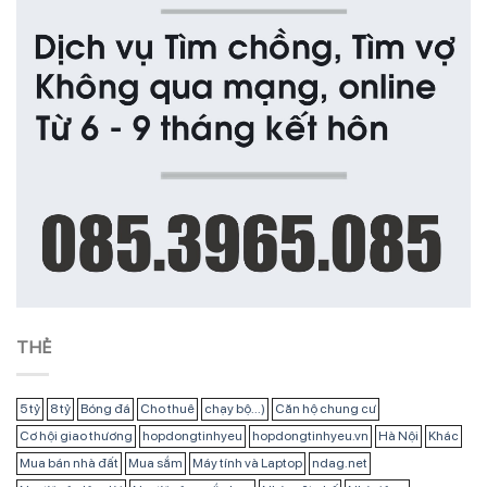
THẺ
5 tỷ
8 tỷ
Bóng đá
Cho thuê
chạy bộ...)
Căn hộ chung cư
Cơ hội giao thương
hopdongtinhyeu
hopdongtinhyeu.vn
Hà Nội
Khác
Mua bán nhà đất
Mua sắm
Máy tính và Laptop
ndag.net