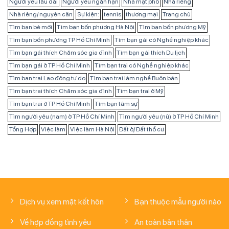
Người yêu lâu dài
Người yêu ngắn hạn
Nhà mặt phố
Nhà riêng
Nhà riêng/ nguyên căn
Sự kiện:
tennis
thương mại
Trang chủ
Tìm bạn bè mới
Tìm bạn bốn phương Hà Nội
Tìm bạn bốn phương Mỹ
Tìm bạn bốn phương TP Hồ Chí Minh
Tìm bạn gái có Nghề nghiệp khác
Tìm bạn gái thích Chăm sóc gia đình
Tìm bạn gái thích Du lịch
Tìm bạn gái ở TP Hồ Chí Minh
Tìm bạn trai có Nghề nghiệp khác
Tìm bạn trai Lao động tự do
Tìm bạn trai làm nghề Buôn bán
Tìm bạn trai thích Chăm sóc gia đình
Tìm bạn trai ở Mỹ
Tìm bạn trai ở TP Hồ Chí Minh
Tìm bạn tâm sự
Tìm người yêu (nam) ở TP Hồ Chí Minh
Tìm người yêu (nữ) ở TP Hồ Chí Minh
Tổng Hợp
Việc làm
Việc làm Hà Nội
Đất ở/ Đất thổ cư
Dịch vụ xem mặt kết hôn
Bạn thuộc mẫu người nào
Về hợp đồng tình yêu
An toàn bản thân