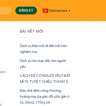
Vietnamese
▼
BÀI VIẾT MỚI
Dịch vụ Mai mối đi đến kết hôn
nghiêm túc
Dịch vụ tìm bạn đời, tìm người
ố
yêu
Chăm
CÁCH ĐỂ CÓ NGƯỜI YÊU? BẬT
MÍ 15 TUYỆT CHIÊU THOÁT Ế
Bán nhà định công thượng,
hoàng mai, ba gác đỗ cửa, gần ô
tô, 35m2, 7.15tỷ ctl
o
,