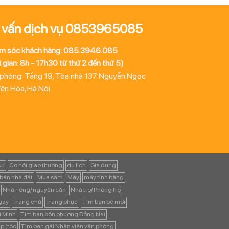
 vấn dịch vụ 0853965085
m sóc khách hàng: 085.3946.085
 gian: 8h - 17h30 từ thứ 2 đến thứ 5)
 phòng: Tầng 19, Tòa nhà 137 Nguyễn Ngọc
Yên Hòa, Hà Nội
cư
Cơ hội giao thương
du lịch
Gia dụng
bán nhà đất
Mua sắm
Máy
máy tính bảng
Nhà riêng/ nguyên căn
Nhà trọ/ Phòng trọ
ngày
Trang chủ
Trang phục
Tìm bạn bè mới
í Minh
Tìm bạn bốn phương Đồng Nai
p (tóc
Tìm bạn gái Nhân viên văn phòng