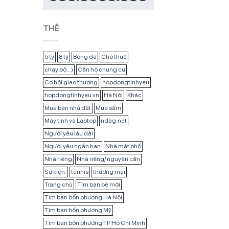
THẺ
5 tỷ
8 tỷ
Bóng đá
Cho thuê
chạy bộ...)
Căn hộ chung cư
Cơ hội giao thương
hopdongtinhyeu
hopdongtinhyeu.vn
Hà Nội
Khác
Mua bán nhà đất
Mua sắm
Máy tính và Laptop
ndag.net
Người yêu lâu dài
Người yêu ngắn hạn
Nhà mặt phố
Nhà riêng
Nhà riêng/ nguyên căn
Sự kiện:
tennis
thương mại
Trang chủ
Tìm bạn bè mới
Tìm bạn bốn phương Hà Nội
Tìm bạn bốn phương Mỹ
Tìm bạn bốn phương TP Hồ Chí Minh