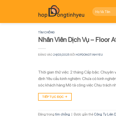
Bỏ
qua
nội
dung
TÌM CHỒNG
Nhân Viên Dịch Vụ – Floor A
ĐĂNG VÀO
24/03/2025
BỞI
HOPDONGTINHYEU
Thời gian thử việc: 2 tháng Cấp bậc: Chuyên v
định Yêu cầu kinh nghiệm: Chưa có kinh ngh
sóc khách hàng Mô tả công việc Chịu trách n
TIẾP TỤC ĐỌC
→
Đăng trong
tìm chồng
|
Được gắn thẻ
Công Ty Liên D