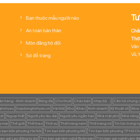
Tư
Bạn thuộc mẫu người nào
An toàn bản thân
Chă
Thời
Môn đăng hộ đối
Văn
Vũ, 
Sơ đồ trang
án hàng - Kinh doanh
Bóng đá
Cho thuê
Chào bán
chạy bộ...)
Căn hộ chung 
tinhyeu
hopdongtinhyeu.vn
Hà Nội
Kho
Khác
Kinh doanh
Kỹ thuật số
Mua 
et
Ngoại thất
Người yêu lâu dài
Người yêu ngắn hạn
Nhà mặt phố
Nhà riêng
g mại
Thế giới
Thể thao
Thời sự
Thời trang nam
Thời trang nữ
Tin tức trong 
 bạn bốn phương Hà Nội
Tìm bạn bốn phương Mỹ
Tìm bạn bốn phương TP Hồ Ch
ạn gái Lao động tự do
Tìm bạn gái làm nghề Buôn bán
Tìm bạn gái nghề Làm đẹ