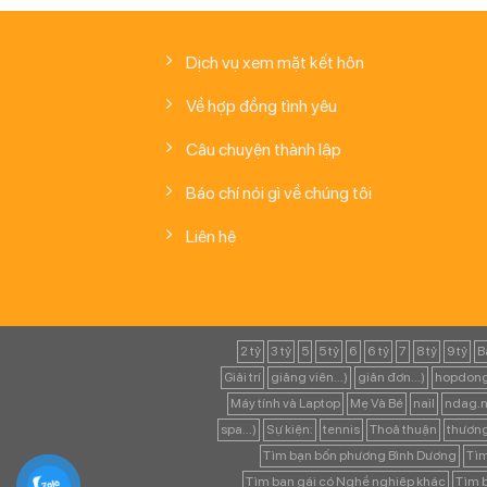
Dịch vụ xem mặt kết hôn
Về hợp đồng tình yêu
Câu chuyện thành lập
Báo chí nói gì về chúng tôi
Liên hệ
2 tỷ
3 tỷ
5
5 tỷ
6
6 tỷ
7
8 tỷ
9 tỷ
B
Giải trí
giảng viên...)
giản đơn...)
hopdong
Máy tính và Laptop
Mẹ Và Bé
nail
ndag.n
spa...)
Sự kiện:
tennis
Thoả thuận
thươn
Tìm bạn bốn phương Bình Dương
Tìm
Tìm bạn gái có Nghề nghiệp khác
Tìm b