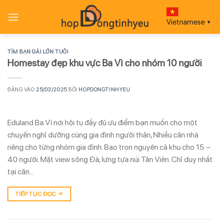
Bỏ
qua
Vietnamese
▼
nội
dung
TÌM BẠN GÁI LỚN TUỔI
Homestay đẹp khu vực Ba Vì cho nhóm 10 người
ĐĂNG VÀO
25/03/2025
BỞI
HOPDONGTINHYEU
Eduland Ba Vì nơi hội tụ đầy đủ ưu điểm bạn muốn cho một
chuyến nghỉ dưỡng cùng gia đình người thân, Nhiều căn nhà
riêng cho từng nhóm gia đình. Bao trọn nguyên cả khu cho 15 –
40 người. Mặt view sông Đà, lưng tựa núi Tản Viên. Chỉ duy nhất
tại căn…
TIẾP TỤC ĐỌC
→