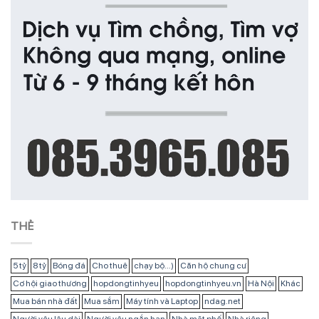
THẺ
5 tỷ
8 tỷ
Bóng đá
Cho thuê
chạy bộ...)
Căn hộ chung cư
Cơ hội giao thương
hopdongtinhyeu
hopdongtinhyeu.vn
Hà Nội
Khác
Mua bán nhà đất
Mua sắm
Máy tính và Laptop
ndag.net