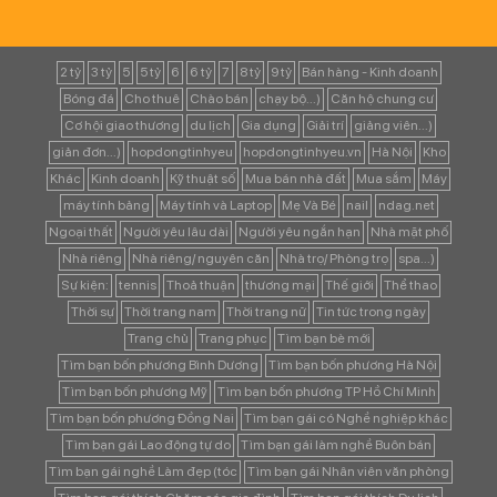
2 tỷ
3 tỷ
5
5 tỷ
6
6 tỷ
7
8 tỷ
9 tỷ
Bán hàng - Kinh doanh
Bóng đá
Cho thuê
Chào bán
chạy bộ...)
Căn hộ chung cư
Cơ hội giao thương
du lịch
Gia dụng
Giải trí
giảng viên...)
giản đơn...)
hopdongtinhyeu
hopdongtinhyeu.vn
Hà Nội
Kho
Khác
Kinh doanh
Kỹ thuật số
Mua bán nhà đất
Mua sắm
Máy
máy tính bảng
Máy tính và Laptop
Mẹ Và Bé
nail
ndag.net
Ngoại thất
Người yêu lâu dài
Người yêu ngắn hạn
Nhà mặt phố
Nhà riêng
Nhà riêng/ nguyên căn
Nhà trọ/ Phòng trọ
spa...)
Sự kiện:
tennis
Thoả thuận
thương mại
Thế giới
Thể thao
Thời sự
Thời trang nam
Thời trang nữ
Tin tức trong ngày
Trang chủ
Trang phục
Tìm bạn bè mới
Tìm bạn bốn phương Bình Dương
Tìm bạn bốn phương Hà Nội
Tìm bạn bốn phương Mỹ
Tìm bạn bốn phương TP Hồ Chí Minh
Tìm bạn bốn phương Đồng Nai
Tìm bạn gái có Nghề nghiệp khác
Tìm bạn gái Lao động tự do
Tìm bạn gái làm nghề Buôn bán
Tìm bạn gái nghề Làm đẹp (tóc
Tìm bạn gái Nhân viên văn phòng