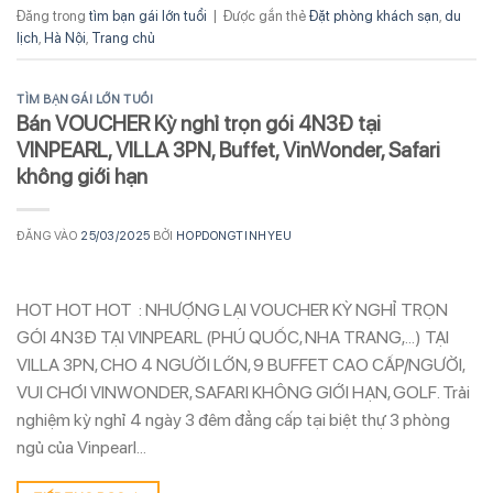
Đăng trong
tìm bạn gái lớn tuổi
|
Được gắn thẻ
Đặt phòng khách sạn
,
du
lịch
,
Hà Nội
,
Trang chủ
TÌM BẠN GÁI LỚN TUỔI
Bán VOUCHER Kỳ nghỉ trọn gói 4N3Đ tại
VINPEARL, VILLA 3PN, Buffet, VinWonder, Safari
không giới hạn
ĐĂNG VÀO
25/03/2025
BỞI
HOPDONGTINHYEU
HOT HOT HOT : NHƯỢNG LẠI VOUCHER KỲ NGHỈ TRỌN
GÓI 4N3Đ TẠI VINPEARL (PHÚ QUỐC, NHA TRANG,…) TẠI
VILLA 3PN, CHO 4 NGƯỜI LỚN, 9 BUFFET CAO CẤP/NGƯỜI,
VUI CHƠI VINWONDER, SAFARI KHÔNG GIỚI HẠN, GOLF. Trải
nghiệm kỳ nghỉ 4 ngày 3 đêm đẳng cấp tại biệt thự 3 phòng
ngủ của Vinpearl…