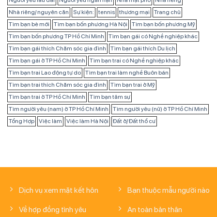
Người yêu lâu dài
Người yêu ngắn hạn
Nhà mặt phố
Nhà riêng
Nhà riêng/ nguyên căn
Sự kiện:
tennis
thương mại
Trang chủ
Tìm bạn bè mới
Tìm bạn bốn phương Hà Nội
Tìm bạn bốn phương Mỹ
Tìm bạn bốn phương TP Hồ Chí Minh
Tìm bạn gái có Nghề nghiệp khác
Tìm bạn gái thích Chăm sóc gia đình
Tìm bạn gái thích Du lịch
Tìm bạn gái ở TP Hồ Chí Minh
Tìm bạn trai có Nghề nghiệp khác
Tìm bạn trai Lao động tự do
Tìm bạn trai làm nghề Buôn bán
Tìm bạn trai thích Chăm sóc gia đình
Tìm bạn trai ở Mỹ
Tìm bạn trai ở TP Hồ Chí Minh
Tìm bạn tâm sự
Tìm người yêu (nam) ở TP Hồ Chí Minh
Tìm người yêu (nữ) ở TP Hồ Chí Minh
Tổng Hợp
Việc làm
Việc làm Hà Nội
Đất ở/ Đất thổ cư
Dịch vụ xem mặt kết hôn
Bạn thuộc mẫu người nào
Về hợp đồng tình yêu
An toàn bản thân