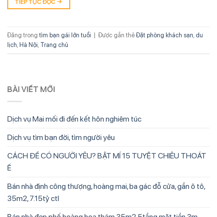
TIẾP TỤC ĐỌC
→
Đăng trong
tìm bạn gái lớn tuổi
|
Được gắn thẻ
Đặt phòng khách sạn
,
du
lịch
,
Hà Nội
,
Trang chủ
BÀI VIẾT MỚI
Dịch vụ Mai mối đi đến kết hôn nghiêm túc
Dịch vụ tìm bạn đời, tìm người yêu
CÁCH ĐỂ CÓ NGƯỜI YÊU? BẬT MÍ 15 TUYỆT CHIÊU THOÁT
Ế
Bán nhà định công thượng, hoàng mai, ba gác đỗ cửa, gần ô tô,
35m2, 7.15tỷ ctl
Bán nhà đẹp phố hoàng hoa thám 35m2 5tầng mặt tiền 3m