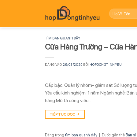
Bỏ
qua
nội
dung
TÌM BẠN QUANH ĐÂY
Cửa Hàng Trưởng – Cửa Hàn
ĐĂNG VÀO
26/03/2025
BỞI
HOPDONGTINHYEU
Cấp bậc: Quản lý nhóm- giám sát Số lượng tuyể
Yêu cầu kinh nghiệm: 1 năm Ngành nghề: Bán 
hàng Mô tả công việc…
TIẾP TỤC ĐỌC
→
Đăng trong
tìm bạn quanh đây
|
Được gắn thẻ
Bán sỉ