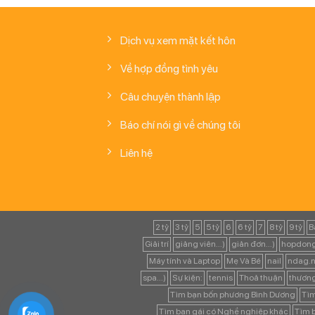
Dịch vụ xem mặt kết hôn
Về hợp đồng tình yêu
Câu chuyện thành lập
Báo chí nói gì về chúng tôi
Liên hệ
2 tỷ
3 tỷ
5
5 tỷ
6
6 tỷ
7
8 tỷ
9 tỷ
B
Giải trí
giảng viên...)
giản đơn...)
hopdong
Máy tính và Laptop
Mẹ Và Bé
nail
ndag.n
spa...)
Sự kiện:
tennis
Thoả thuận
thươn
Tìm bạn bốn phương Bình Dương
Tìm
Tìm bạn gái có Nghề nghiệp khác
Tìm b