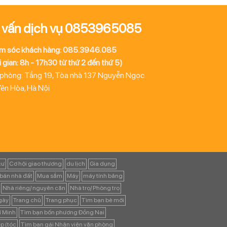
 vấn dịch vụ 0853965085
m sóc khách hàng: 085.3946.085
 gian: 8h - 17h30 từ thứ 2 đến thứ 5)
 phòng: Tầng 19, Tòa nhà 137 Nguyễn Ngọc
Yên Hòa, Hà Nội
cư
Cơ hội giao thương
du lịch
Gia dụng
bán nhà đất
Mua sắm
Máy
máy tính bảng
Nhà riêng/ nguyên căn
Nhà trọ/ Phòng trọ
ngày
Trang chủ
Trang phục
Tìm bạn bè mới
í Minh
Tìm bạn bốn phương Đồng Nai
p (tóc
Tìm bạn gái Nhân viên văn phòng