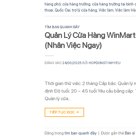
hàng phó
,
cửa hàng trưởng
,
cửa hàng trưởng tại bình
thoại
,
Quốc Oai
,
trợ lý cửa hàng
,
Việc làm
,
Việc làm Hà
TÌM BẠN QUANH ĐÂY
Quản Lý Cửa Hàng WinMart+
(Nhân Việc Ngay)
ĐĂNG VÀO
24/03/2025
BỞI
HOPDONGTINHYEU
Thời gian thử việc: 2 tháng Cấp bậc: Quản lý 
định Độ tuổi: 20 – 45 tuổi Yêu cầu bằng cấp:
Quản lý cửa…
TIẾP TỤC ĐỌC
→
Đăng trong
tìm bạn quanh đây
|
Được gắn thẻ
Bán sỉ