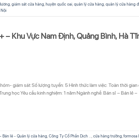
 dương
,
giám sát cửa hàng
,
huyện quốc oai
,
quản lý cửa hàng
,
quản lý cửa hàng đ
 Nội
 – Khu Vực Nam Định, Quảng Bình, Hà Tĩ
nhóm- giám sát Số lượng tuyển: 5 Hình thức làm việc: Toàn thời gian
 Trung học Yêu cầu kinh nghiệm: 1 năm Ngành nghề: Bán sỉ – Bán lẻ –
 - Bán lẻ - Quản lý cửa hàng
,
Công Ty Cổ Phần Dịch ...
,
cửa hàng trưởng
,
formosa 