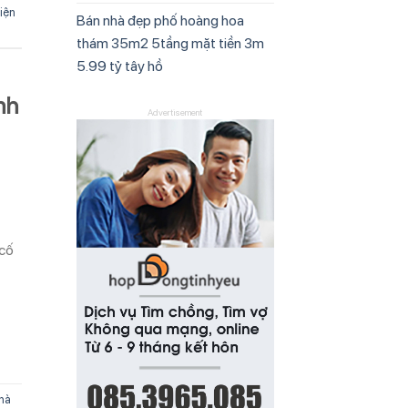
iện
Bán nhà đẹp phố hoàng hoa
thám 35m2 5tầng mặt tiền 3m
5.99 tỷ tây hồ
nh
Advertisement
 cố
hà