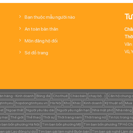
Tư
Bạn thuộc mẫu người nào
An toàn bản thân
Chă
Thời
Môn đăng hộ đối
Văn
Vũ, 
Sơ đồ trang
án hàng - Kinh doanh
Bóng đá
Cho thuê
Chào bán
chạy bộ...)
Căn hộ chung 
tinhyeu
hopdongtinhyeu.vn
Hà Nội
Kho
Khác
Kinh doanh
Kỹ thuật số
Mua 
et
Ngoại thất
Người yêu lâu dài
Người yêu ngắn hạn
Nhà mặt phố
Nhà riêng
g mại
Thế giới
Thể thao
Thời sự
Thời trang nam
Thời trang nữ
Tin tức trong 
 bạn bốn phương Hà Nội
Tìm bạn bốn phương Mỹ
Tìm bạn bốn phương TP Hồ Ch
ạn gái Lao động tự do
Tìm bạn gái làm nghề Buôn bán
Tìm bạn gái nghề Làm đẹ