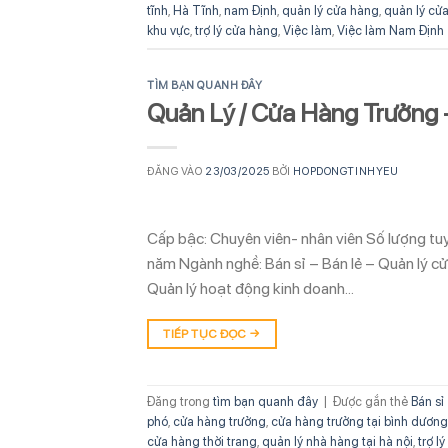
tĩnh
,
Hà Tĩnh
,
nam Định
,
quản lý cửa hàng
,
quản lý cửa
khu vực
,
trợ lý cửa hàng
,
Việc làm
,
Việc làm Nam Định
TÌM BẠN QUANH ĐÂY
Quản Lý / Cửa Hàng Trưởng 
ĐĂNG VÀO
23/03/2025
BỞI
HOPDONGTINHYEU
Cấp bậc: Chuyên viên- nhân viên Số lượng tuyể
năm Ngành nghề: Bán sỉ – Bán lẻ – Quản lý c
Quản lý hoạt động kinh doanh…
TIẾP TỤC ĐỌC
→
Đăng trong
tìm bạn quanh đây
|
Được gắn thẻ
Bán sỉ
phó
,
cửa hàng trưởng
,
cửa hàng trưởng tại bình dương
cửa hàng thời trang
,
quản lý nhà hàng tại hà nội
,
trợ l