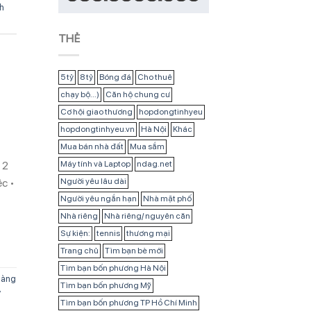
nh
THẺ
5 tỷ
8 tỷ
Bóng đá
Cho thuê
chạy bộ...)
Căn hộ chung cư
Cơ hội giao thương
hopdongtinhyeu
hopdongtinhyeu.vn
Hà Nội
Khác
Mua bán nhà đất
Mua sắm
 2
Máy tính và Laptop
ndag.net
c •
Người yêu lâu dài
Người yêu ngắn hạn
Nhà mặt phố
Nhà riêng
Nhà riêng/ nguyên căn
Sự kiện:
tennis
thương mại
Trang chủ
Tìm bạn bè mới
Tìm bạn bốn phương Hà Nội
hàng
Tìm bạn bốn phương Mỹ
ý
Tìm bạn bốn phương TP Hồ Chí Minh