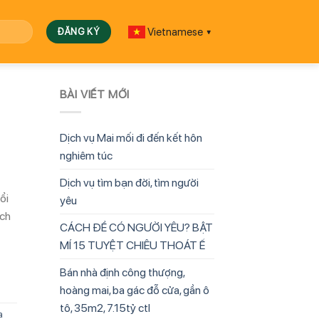
Vietnamese
▼
BÀI VIẾT MỚI
Dịch vụ Mai mối đi đến kết hôn
nghiêm túc
Dịch vụ tìm bạn đời, tìm người
ổi
yêu
ách
CÁCH ĐỂ CÓ NGƯỜI YÊU? BẬT
MÍ 15 TUYỆT CHIÊU THOÁT Ế
Bán nhà định công thượng,
hoàng mai, ba gác đỗ cửa, gần ô
tô, 35m2, 7.15tỷ ctl
a