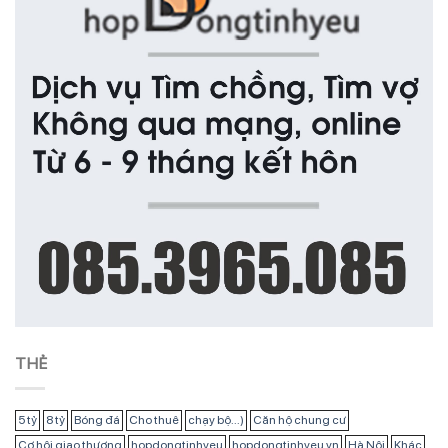
THẺ
5 tỷ
8 tỷ
Bóng đá
Cho thuê
chạy bộ...)
Căn hộ chung cư
Cơ hội giao thương
hopdongtinhyeu
hopdongtinhyeu.vn
Hà Nội
Khác