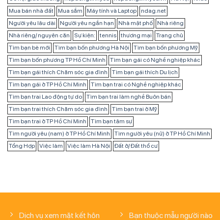
Mua bán nhà đất
Mua sắm
Máy tính và Laptop
ndag.net
Người yêu lâu dài
Người yêu ngắn hạn
Nhà mặt phố
Nhà riêng
Nhà riêng/ nguyên căn
Sự kiện:
tennis
thương mại
Trang chủ
Tìm bạn bè mới
Tìm bạn bốn phương Hà Nội
Tìm bạn bốn phương Mỹ
Tìm bạn bốn phương TP Hồ Chí Minh
Tìm bạn gái có Nghề nghiệp khác
Tìm bạn gái thích Chăm sóc gia đình
Tìm bạn gái thích Du lịch
Tìm bạn gái ở TP Hồ Chí Minh
Tìm bạn trai có Nghề nghiệp khác
Tìm bạn trai Lao động tự do
Tìm bạn trai làm nghề Buôn bán
Tìm bạn trai thích Chăm sóc gia đình
Tìm bạn trai ở Mỹ
Tìm bạn trai ở TP Hồ Chí Minh
Tìm bạn tâm sự
Tìm người yêu (nam) ở TP Hồ Chí Minh
Tìm người yêu (nữ) ở TP Hồ Chí Minh
Tổng Hợp
Việc làm
Việc làm Hà Nội
Đất ở/ Đất thổ cư
Dịch vụ xem mặt kết hôn
Bạn thuộc mẫu người nào