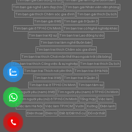
Tìm bạn gái nghề Làm đẹp (tóc
Tìm bạn gái Nhân viên văn phòng
Tìm bạn gái thích Chăm sóc gia đình
Tìm bạn gái thích Du lịch
Tìm bạn gái ở Mỹ
Tìm bạn gái ở Quận 3
Tìm bạn gái ở TP Hồ Chí Minh
Tìm bạn trai có Nghề nghiệp khác
Tìm bạn trai Kỹ sư
Tìm bạn trai Lao động tự do
Tìm bạn trai làm nghề Buôn bán
Tìm bạn trai thích Chăm sóc gia đình
Tìm bạn trai thích Chơi môn thể thao ngoài trời (đá bóng
Tìm bạn trai thích Công việc & sự nghiệp
Tìm bạn trai thích Du lịch
Tìm bạn trai Thích nơi yên tĩnh
Tìm bạn trai ở Hà Nội
Tìm bạn trai ở Mỹ
Tìm bạn trai ở Quận 3
Tìm bạn trai ở TP Hồ Chí Minh
Tìm bạn tâm sự
Tìm người yêu (nam) ở Mỹ
Tìm người yêu (nam) ở TP Hồ Chí Minh
Tìm người yêu (nữ) ở TP Hồ Chí Minh
Tổng Hợp
Việc làm
Việc làm Hà Nội
Việc làm TP.HCM
Vườn
Xưởng
Điện lạnh
Điện thoại
Điện tử
Đất ở/ Đất thổ cư
Đồ nội thất