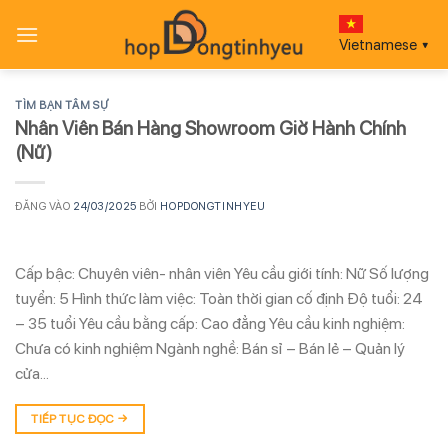
Bỏ
qua
Vietnamese
▼
nội
dung
TÌM BẠN TÂM SỰ
Nhân Viên Bán Hàng Showroom Giờ Hành Chính
(Nữ)
ĐĂNG VÀO
24/03/2025
BỞI
HOPDONGTINHYEU
Cấp bậc: Chuyên viên- nhân viên Yêu cầu giới tính: Nữ Số lượng
tuyển: 5 Hình thức làm việc: Toàn thời gian cố định Độ tuổi: 24
– 35 tuổi Yêu cầu bằng cấp: Cao đẳng Yêu cầu kinh nghiệm:
Chưa có kinh nghiệm Ngành nghề: Bán sỉ – Bán lẻ – Quản lý
cửa…
TIẾP TỤC ĐỌC
→