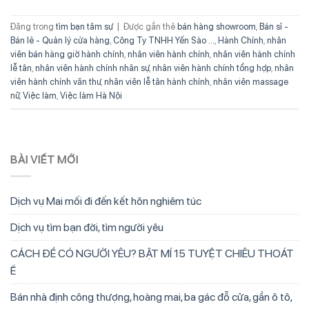
Đăng trong
tìm bạn tâm sự
|
Được gắn thẻ
bán hàng showroom
,
Bán sỉ -
Bán lẻ - Quản lý cửa hàng
,
Công Ty TNHH Yến Sào ...
,
Hành Chính
,
nhân
viên bán hàng giờ hành chính
,
nhân viên hành chính
,
nhân viên hành chính
lễ tân
,
nhân viên hành chính nhân sự
,
nhân viên hành chính tổng hợp
,
nhân
viên hành chính văn thư
,
nhân viên lễ tân hành chính
,
nhân viên massage
nữ
,
Việc làm
,
Việc làm Hà Nội
BÀI VIẾT MỚI
Dịch vụ Mai mối đi đến kết hôn nghiêm túc
Dịch vụ tìm bạn đời, tìm người yêu
CÁCH ĐỂ CÓ NGƯỜI YÊU? BẬT MÍ 15 TUYỆT CHIÊU THOÁT
Ế
Bán nhà định công thượng, hoàng mai, ba gác đỗ cửa, gần ô tô,