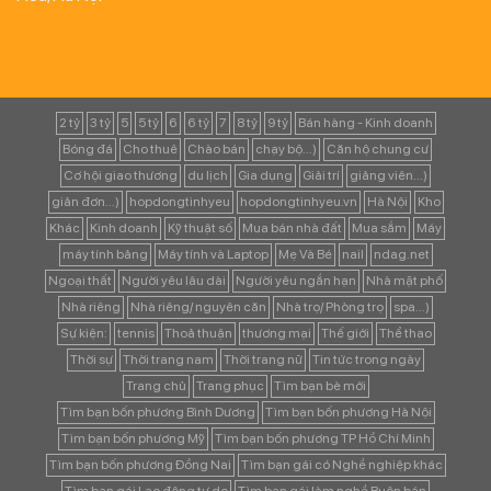
2 tỷ
3 tỷ
5
5 tỷ
6
6 tỷ
7
8 tỷ
9 tỷ
Bán hàng - Kinh doanh
Bóng đá
Cho thuê
Chào bán
chạy bộ...)
Căn hộ chung cư
Cơ hội giao thương
du lịch
Gia dụng
Giải trí
giảng viên...)
giản đơn...)
hopdongtinhyeu
hopdongtinhyeu.vn
Hà Nội
Kho
Khác
Kinh doanh
Kỹ thuật số
Mua bán nhà đất
Mua sắm
Máy
máy tính bảng
Máy tính và Laptop
Mẹ Và Bé
nail
ndag.net
Ngoại thất
Người yêu lâu dài
Người yêu ngắn hạn
Nhà mặt phố
Nhà riêng
Nhà riêng/ nguyên căn
Nhà trọ/ Phòng trọ
spa...)
Sự kiện:
tennis
Thoả thuận
thương mại
Thế giới
Thể thao
Thời sự
Thời trang nam
Thời trang nữ
Tin tức trong ngày
Trang chủ
Trang phục
Tìm bạn bè mới
Tìm bạn bốn phương Bình Dương
Tìm bạn bốn phương Hà Nội
Tìm bạn bốn phương Mỹ
Tìm bạn bốn phương TP Hồ Chí Minh
Tìm bạn bốn phương Đồng Nai
Tìm bạn gái có Nghề nghiệp khác
Tìm bạn gái Lao động tự do
Tìm bạn gái làm nghề Buôn bán