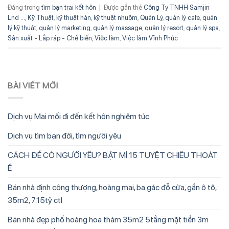
Đăng trong
tìm bạn trai kết hôn
|
Được gắn thẻ
Công Ty TNHH Samjin
Lnd ...
,
Kỹ Thuật
,
kỹ thuật hàn
,
kỹ thuật nhuộm
,
Quản Lý
,
quản lý cafe
,
quản
lý kỹ thuật
,
quản lý marketing
,
quản lý massage
,
quản lý resort
,
quản lý spa
,
Sản xuất - Lắp ráp - Chế biến
,
Việc làm
,
Việc làm Vĩnh Phúc
BÀI VIẾT MỚI
Dịch vụ Mai mối đi đến kết hôn nghiêm túc
Dịch vụ tìm bạn đời, tìm người yêu
CÁCH ĐỂ CÓ NGƯỜI YÊU? BẬT MÍ 15 TUYỆT CHIÊU THOÁT
Ế
Bán nhà định công thượng, hoàng mai, ba gác đỗ cửa, gần ô tô,
35m2, 7.15tỷ ctl
Bán nhà đẹp phố hoàng hoa thám 35m2 5tầng mặt tiền 3m