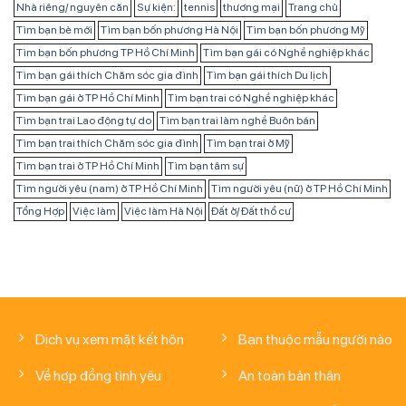
Nhà riêng/ nguyên căn
Sự kiện:
tennis
thương mại
Trang chủ
Tìm bạn bè mới
Tìm bạn bốn phương Hà Nội
Tìm bạn bốn phương Mỹ
Tìm bạn bốn phương TP Hồ Chí Minh
Tìm bạn gái có Nghề nghiệp khác
Tìm bạn gái thích Chăm sóc gia đình
Tìm bạn gái thích Du lịch
Tìm bạn gái ở TP Hồ Chí Minh
Tìm bạn trai có Nghề nghiệp khác
Tìm bạn trai Lao động tự do
Tìm bạn trai làm nghề Buôn bán
Tìm bạn trai thích Chăm sóc gia đình
Tìm bạn trai ở Mỹ
Tìm bạn trai ở TP Hồ Chí Minh
Tìm bạn tâm sự
Tìm người yêu (nam) ở TP Hồ Chí Minh
Tìm người yêu (nữ) ở TP Hồ Chí Minh
Tổng Hợp
Việc làm
Việc làm Hà Nội
Đất ở/ Đất thổ cư
Dịch vụ xem mặt kết hôn
Bạn thuộc mẫu người nào
Về hợp đồng tình yêu
An toàn bản thân