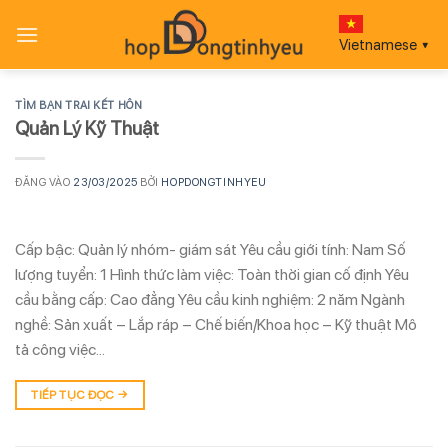
Bỏ
qua
Vietnamese
▼
nội
dung
TÌM BẠN TRAI KẾT HÔN
Quản Lý Kỹ Thuật
ĐĂNG VÀO
23/03/2025
BỞI
HOPDONGTINHYEU
Cấp bậc: Quản lý nhóm- giám sát Yêu cầu giới tính: Nam Số
lượng tuyển: 1 Hình thức làm việc: Toàn thời gian cố định Yêu
cầu bằng cấp: Cao đẳng Yêu cầu kinh nghiệm: 2 năm Ngành
nghề: Sản xuất – Lắp ráp – Chế biến/Khoa học – Kỹ thuật Mô
tả công việc…
TIẾP TỤC ĐỌC
→