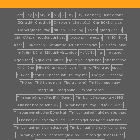
2 tỷ
3 tỷ
5
5 tỷ
6
6 tỷ
7
8 tỷ
9 tỷ
Bán hàng - Kinh doanh
Bóng đá
Cho thuê
Chào bán
chạy bộ...)
Căn hộ chung cư
Cơ hội giao thương
du lịch
Gia dụng
Giải trí
giảng viên...)
giản đơn...)
hopdongtinhyeu
hopdongtinhyeu.vn
Hà Nội
Kho
Khác
Kinh doanh
Kỹ thuật số
Mua bán nhà đất
Mua sắm
Máy
máy tính bảng
Máy tính và Laptop
Mẹ Và Bé
nail
ndag.net
Ngoại thất
Người yêu lâu dài
Người yêu ngắn hạn
Nhà mặt phố
Nhà riêng
Nhà riêng/ nguyên căn
Nhà trọ/ Phòng trọ
spa...)
Sự kiện:
tennis
Thoả thuận
thương mại
Thế giới
Thể thao
Thời sự
Thời trang nam
Thời trang nữ
Tin tức trong ngày
Trang chủ
Trang phục
Tìm bạn bè mới
Tìm bạn bốn phương Bình Dương
Tìm bạn bốn phương Hà Nội
Tìm bạn bốn phương Mỹ
Tìm bạn bốn phương TP Hồ Chí Minh
Tìm bạn bốn phương Đồng Nai
Tìm bạn gái có Nghề nghiệp khác
Tìm bạn gái Lao động tự do
Tìm bạn gái làm nghề Buôn bán
Tìm bạn gái nghề Làm đẹp (tóc
Tìm bạn gái Nhân viên văn phòng
Tìm bạn gái thích Chăm sóc gia đình
Tìm bạn gái thích Du lịch