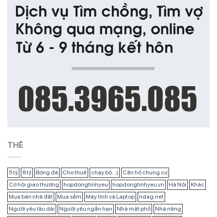
THẺ
5 tỷ
8 tỷ
Bóng đá
Cho thuê
chạy bộ...)
Căn hộ chung cư
Cơ hội giao thương
hopdongtinhyeu
hopdongtinhyeu.vn
Hà Nội
Khác
Mua bán nhà đất
Mua sắm
Máy tính và Laptop
ndag.net
Người yêu lâu dài
Người yêu ngắn hạn
Nhà mặt phố
Nhà riêng