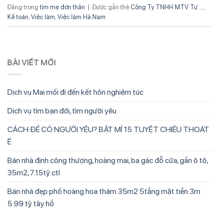
Đăng trong
tìm mẹ đơn thân
|
Được gắn thẻ
Công Ty TNHH MTV Tư ...
,
Kế toán
,
Việc làm
,
Việc làm Hà Nam
BÀI VIẾT MỚI
Dịch vụ Mai mối đi đến kết hôn nghiêm túc
Dịch vụ tìm bạn đời, tìm người yêu
CÁCH ĐỂ CÓ NGƯỜI YÊU? BẬT MÍ 15 TUYỆT CHIÊU THOÁT
Ế
Bán nhà định công thượng, hoàng mai, ba gác đỗ cửa, gần ô tô,
35m2, 7.15tỷ ctl
Bán nhà đẹp phố hoàng hoa thám 35m2 5tầng mặt tiền 3m
5.99 tỷ tây hồ