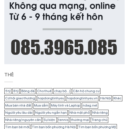
THẺ
5 tỷ
8 tỷ
Bóng đá
Cho thuê
chạy bộ...)
Căn hộ chung cư
Cơ hội giao thương
hopdongtinhyeu
hopdongtinhyeu.vn
Hà Nội
Khác
Mua bán nhà đất
Mua sắm
Máy tính và Laptop
ndag.net
Người yêu lâu dài
Người yêu ngắn hạn
Nhà mặt phố
Nhà riêng
Nhà riêng/ nguyên căn
Sự kiện:
tennis
thương mại
Trang chủ
Tìm bạn bè mới
Tìm bạn bốn phương Hà Nội
Tìm bạn bốn phương Mỹ