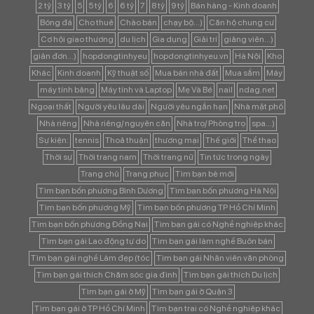
2 tỷ
3 tỷ
5
5 tỷ
6
6 tỷ
7
8 tỷ
9 tỷ
Bán hàng - Kinh doanh
Bóng đá
Cho thuê
Chào bán
chạy bộ...)
Căn hộ chung cư
Cơ hội giao thương
du lịch
Gia dụng
Giải trí
giảng viên...)
giản đơn...)
hopdongtinhyeu
hopdongtinhyeu.vn
Hà Nội
Kho
Khác
Kinh doanh
Kỹ thuật số
Mua bán nhà đất
Mua sắm
Máy
máy tính bảng
Máy tính và Laptop
Mẹ Và Bé
nail
ndag.net
Ngoại thất
Người yêu lâu dài
Người yêu ngắn hạn
Nhà mặt phố
Nhà riêng
Nhà riêng/ nguyên căn
Nhà trọ/ Phòng trọ
spa...)
Sự kiện:
tennis
Thoả thuận
thương mại
Thế giới
Thể thao
Thời sự
Thời trang nam
Thời trang nữ
Tin tức trong ngày
Trang chủ
Trang phục
Tìm bạn bè mới
Tìm bạn bốn phương Bình Dương
Tìm bạn bốn phương Hà Nội
Tìm bạn bốn phương Mỹ
Tìm bạn bốn phương TP Hồ Chí Minh
Tìm bạn bốn phương Đồng Nai
Tìm bạn gái có Nghề nghiệp khác
Tìm bạn gái Lao động tự do
Tìm bạn gái làm nghề Buôn bán
Tìm bạn gái nghề Làm đẹp (tóc
Tìm bạn gái Nhân viên văn phòng
Tìm bạn gái thích Chăm sóc gia đình
Tìm bạn gái thích Du lịch
Tìm bạn gái ở Mỹ
Tìm bạn gái ở Quận 3
Tìm bạn gái ở TP Hồ Chí Minh
Tìm bạn trai có Nghề nghiệp khác