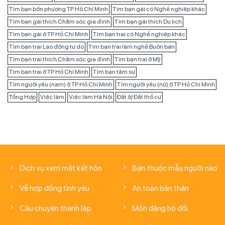
Tìm bạn bốn phương TP Hồ Chí Minh
Tìm bạn gái có Nghề nghiệp khác
Tìm bạn gái thích Chăm sóc gia đình
Tìm bạn gái thích Du lịch
Tìm bạn gái ở TP Hồ Chí Minh
Tìm bạn trai có Nghề nghiệp khác
Tìm bạn trai Lao động tự do
Tìm bạn trai làm nghề Buôn bán
Tìm bạn trai thích Chăm sóc gia đình
Tìm bạn trai ở Mỹ
Tìm bạn trai ở TP Hồ Chí Minh
Tìm bạn tâm sự
Tìm người yêu (nam) ở TP Hồ Chí Minh
Tìm người yêu (nữ) ở TP Hồ Chí Minh
Tổng Hợp
Việc làm
Việc làm Hà Nội
Đất ở/ Đất thổ cư
Dịch vụ xem mặt kết hôn
Bạn thuộc mẫu người nào
Về hợp đồng tình yêu
An toàn bản thân
Câu chuyện thành lập
Môn đăng hộ đối