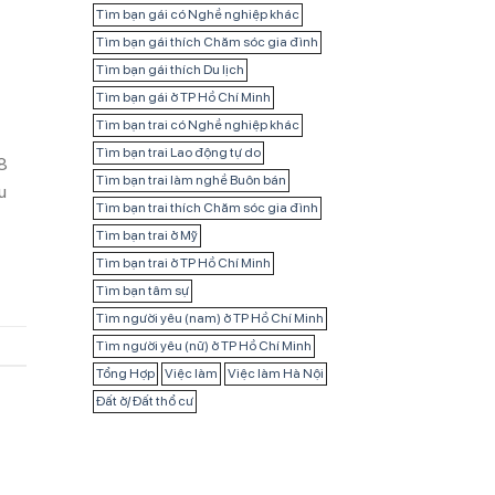
Tìm bạn gái có Nghề nghiệp khác
Tìm bạn gái thích Chăm sóc gia đình
Tìm bạn gái thích Du lịch
Tìm bạn gái ở TP Hồ Chí Minh
Tìm bạn trai có Nghề nghiệp khác
Tìm bạn trai Lao động tự do
8
Tìm bạn trai làm nghề Buôn bán
u
Tìm bạn trai thích Chăm sóc gia đình
Tìm bạn trai ở Mỹ
Tìm bạn trai ở TP Hồ Chí Minh
Tìm bạn tâm sự
Tìm người yêu (nam) ở TP Hồ Chí Minh
Tìm người yêu (nữ) ở TP Hồ Chí Minh
Tổng Hợp
Việc làm
Việc làm Hà Nội
Đất ở/ Đất thổ cư