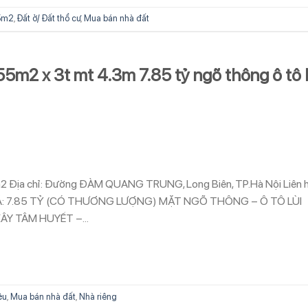
5m2
,
Đất ở/ Đất thổ cư
,
Mua bán nhà đất
5m2 x 3t mt 4.3m 7.85 tỷ ngõ thông ô tô l
 55m2 Địa chỉ: Đường ĐÀM QUANG TRUNG, Long Biên, TP.Hà Nội Liên 
IÁ: 7.85 TỶ (CÓ THƯƠNG LƯỢNG) MẶT NGÕ THÔNG – Ô TÔ LÙI
ÂY TÂM HUYẾT –…
ệu
,
Mua bán nhà đất
,
Nhà riêng