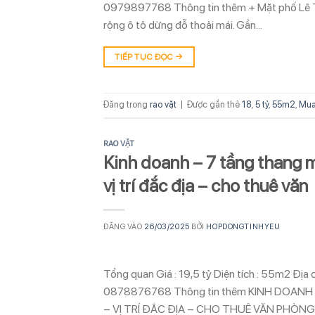
0979897768 Thông tin thêm + Mặt phố Lê Trọ
rộng ô tô dừng đỗ thoải mái. Gần…
TIẾP TỤC ĐỌC
→
Đăng trong
rao vặt
|
Được gắn thẻ
18
,
5 tỷ
,
55m2
,
Mua
RAO VẶT
Kinh doanh – 7 tầng thang m
vị trí đắc địa – cho thuê văn
ĐĂNG VÀO
26/03/2025
BỞI
HOPDONGTINHYEU
Tổng quan Giá : 19,5 tỷ Diện tích : 55m2 Địa
0878876768 Thông tin thêm KINH DOANH
– VỊ TRÍ ĐẮC ĐỊA – CHO THUÊ VĂN PHÒ