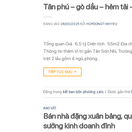
Tân phú – gò dầu – hẻm tải
ĐĂNG VÀO
26/03/2025
BỞI
HOPDONGTINHYEU
Tổng quan Giá : 6,5 tỷ Diện tích : 55m2 Đị
Thông tin thêm Vị trí gần Tân Sơn Nhì, Trươn
trệt 2 lầu gồm 4 ngủ, phòng…
TIẾP TỤC ĐỌC
→
Đăng trong
kết bạn bốn phương zalo
|
Được gắn thẻ
RAO VẶT
Bán nhà đặng xuân bảng, quậ
sướng kinh doanh đỉnh