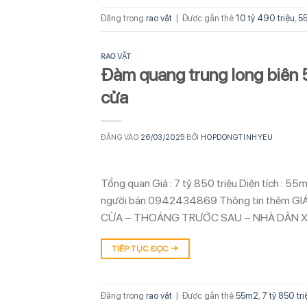
Đăng trong
rao vặt
|
Được gắn thẻ
10 tỷ 490 triệu
,
5
RAO VẶT
Đàm quang trung long biên 5
cửa
ĐĂNG VÀO
26/03/2025
BỞI
HOPDONGTINHYEU
Tổng quan Giá : 7 tỷ 850 triệu Diện tích :
người bán 0942434869 Thông tin thêm G
CỬA – THOÁNG TRƯỚC SAU – NHÀ DÂN X
TIẾP TỤC ĐỌC
→
Đăng trong
rao vặt
|
Được gắn thẻ
55m2
,
7 tỷ 850 tri