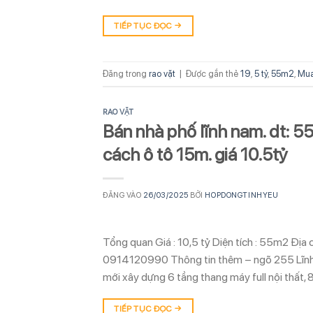
TIẾP TỤC ĐỌC
→
Đăng trong
rao vặt
|
Được gắn thẻ
19
,
5 tỷ
,
55m2
,
Mua
RAO VẶT
Bán nhà phố lĩnh nam. dt: 55
cách ô tô 15m. giá 10.5tỷ
ĐĂNG VÀO
26/03/2025
BỞI
HOPDONGTINHYEU
Tổng quan Giá : 10,5 tỷ Diện tích : 55m2 Địa
0914120990 Thông tin thêm – ngõ 255 Lĩnh
mới xây dựng 6 tầng thang máy full nội thất, 
TIẾP TỤC ĐỌC
→