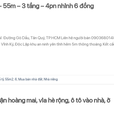
 – 55m – 3 tầng – 4pn nhỉnh 6 đồng
a chỉ: Đường Gò Dầu, Tân Quý, TP.HCM Liên hệ người bán 090368014
g Vĩnh Ký, Độc Lập khu an ninh yên tĩnh hẻm 5m thông thoáng. Kết cấ
5 tỷ
,
55m2
,
6
,
Mua bán nhà đất
,
Nhà riêng
n hoàng mai, vỉa hè rộng, ô tô vào nhà, ở