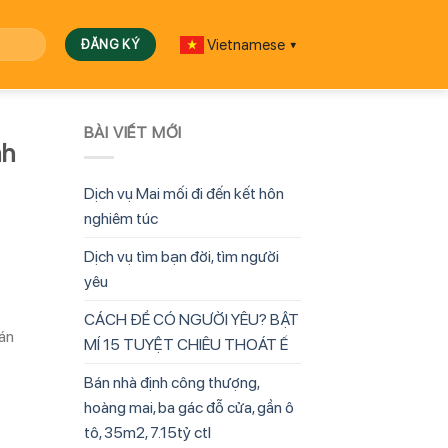
Vietnamese
▼
BÀI VIẾT MỚI
nh
Dịch vụ Mai mối đi đến kết hôn
nghiêm túc
Dịch vụ tìm bạn đời, tìm người
yêu
CÁCH ĐỂ CÓ NGƯỜI YÊU? BẬT
án
MÍ 15 TUYỆT CHIÊU THOÁT Ế
Bán nhà định công thượng,
hoàng mai, ba gác đỗ cửa, gần ô
tô, 35m2, 7.15tỷ ctl