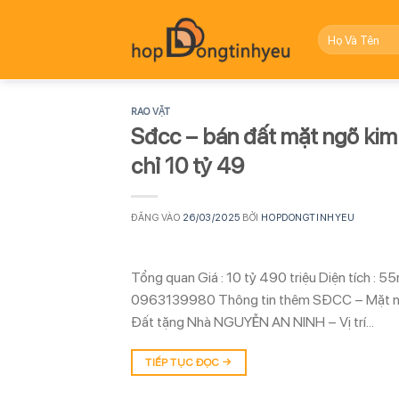
Bỏ
qua
nội
dung
RAO VẶT
Sđcc – bán đất mặt ngõ kim
chỉ 10 tỷ 49
ĐĂNG VÀO
26/03/2025
BỞI
HOPDONGTINHYEU
Tổng quan Giá : 10 tỷ 490 triệu Diện tích : 
0963139980 Thông tin thêm SĐCC – Mặt ng
Đất tặng Nhà NGUYỄN AN NINH – Vị trí…
TIẾP TỤC ĐỌC
→