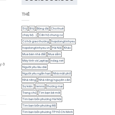
THẺ
5 tỷ
8 tỷ
Bóng đá
Cho thuê
chạy bộ...)
Căn hộ chung cư
Cơ hội giao thương
hopdongtinhyeu
hopdongtinhyeu.vn
Hà Nội
Khác
Mua bán nhà đất
Mua sắm
Máy tính và Laptop
ndag.net
y ở
Người yêu lâu dài
Người yêu ngắn hạn
Nhà mặt phố
Nhà riêng
Nhà riêng/ nguyên căn
Sự kiện:
tennis
thương mại
Trang chủ
Tìm bạn bè mới
Tìm bạn bốn phương Hà Nội
Tìm bạn bốn phương Mỹ
Tìm bạn bốn phương TP Hồ Chí Minh