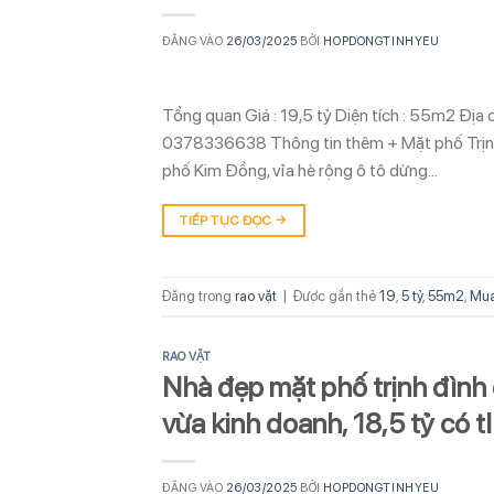
ĐĂNG VÀO
26/03/2025
BỞI
HOPDONGTINHYEU
Tổng quan Giá : 19,5 tỷ Diện tích : 55m2 Địa
0378336638 Thông tin thêm + Mặt phố Trịnh 
phố Kim Đồng, vỉa hè rộng ô tô dừng…
TIẾP TỤC ĐỌC
→
Đăng trong
rao vặt
|
Được gắn thẻ
19
,
5 tỷ
,
55m2
,
Mua
RAO VẶT
Nhà đẹp mặt phố trịnh đình 
vừa kinh doanh, 18,5 tỷ có tl
ĐĂNG VÀO
26/03/2025
BỞI
HOPDONGTINHYEU