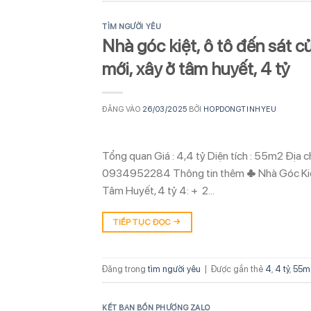
TÌM NGƯỜI YÊU
Nhà góc kiệt, ô tô đến sát c
mới, xây ở tâm huyết, 4 tỷ
ĐĂNG VÀO
26/03/2025
BỞI
HOPDONGTINHYEU
Tổng quan Giá : 4,4 tỷ Diện tích : 55m2 Địa 
0934952284 Thông tin thêm ♣ Nhà Góc Kiệt, 
Tâm Huyết, 4 tỷ 4: + 2…
TIẾP TỤC ĐỌC
→
Đăng trong
tìm người yêu
|
Được gắn thẻ
4
,
4 tỷ
,
55m
KẾT BẠN BỐN PHƯƠNG ZALO