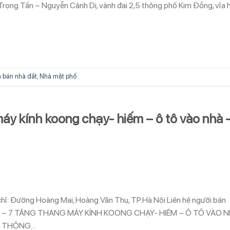
ng Tấn – Nguyễn Cảnh Dị, vành đai 2,5 thông phố Kim Đồng, vỉa 
 bán nhà đất
,
Nhà mặt phố
áy kính koong chạy- hiếm – ô tô vào nhà 
 chỉ: Đường Hoàng Mai, Hoàng Văn Thụ, TP.Hà Nội Liên hệ người bán
 – 7 TẦNG THANG MÁY KÍNH KOONG CHẠY- HIẾM – Ô TÔ VÀO 
NG THÔNG…