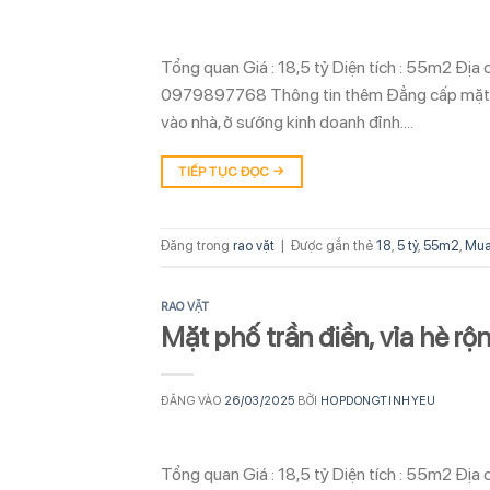
Tổng quan Giá : 18,5 tỷ Diện tích : 55m2 Địa 
0979897768 Thông tin thêm Đẳng cấp mặt phố
vào nhà, ở sướng kinh doanh đỉnh….
TIẾP TỤC ĐỌC
→
Đăng trong
rao vặt
|
Được gắn thẻ
18
,
5 tỷ
,
55m2
,
Mua
RAO VẶT
Mặt phố trần điền, vỉa hè rộ
ĐĂNG VÀO
26/03/2025
BỞI
HOPDONGTINHYEU
Tổng quan Giá : 18,5 tỷ Diện tích : 55m2 Địa