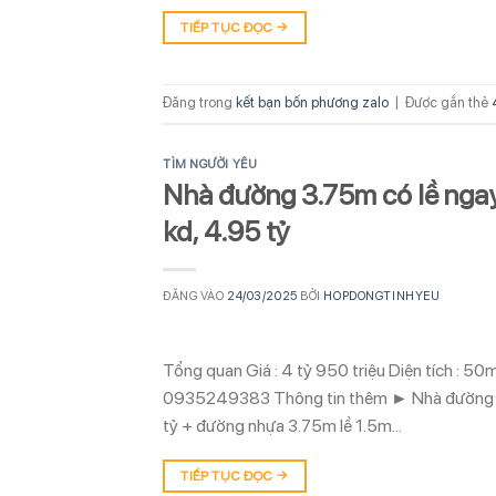
TIẾP TỤC ĐỌC
→
Đăng trong
kết bạn bốn phương zalo
|
Được gắn thẻ
TÌM NGƯỜI YÊU
Nhà đường 3.75m có lề ngay 
kd, 4.95 tỷ
ĐĂNG VÀO
24/03/2025
BỞI
HOPDONGTINHYEU
Tổng quan Giá : 4 tỷ 950 triệu Diện tích : 5
0935249383 Thông tin thêm ► Nhà đường 3.7
tỷ + đường nhựa 3.75m lề 1.5m…
TIẾP TỤC ĐỌC
→