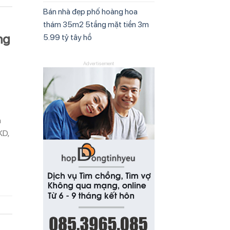
Bán nhà đẹp phố hoàng hoa
thám 35m2 5tầng mặt tiền 3m
ng
5.99 tỷ tây hồ
Advertisement
n
KD,