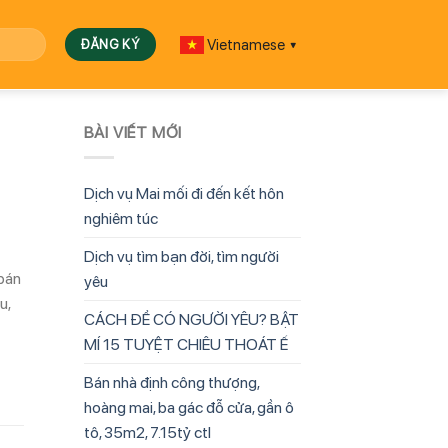
Vietnamese
▼
BÀI VIẾT MỚI
Dịch vụ Mai mối đi đến kết hôn
nghiêm túc
Dịch vụ tìm bạn đời, tìm người
 bán
yêu
u,
CÁCH ĐỂ CÓ NGƯỜI YÊU? BẬT
MÍ 15 TUYỆT CHIÊU THOÁT Ế
Bán nhà định công thượng,
hoàng mai, ba gác đỗ cửa, gần ô
tô, 35m2, 7.15tỷ ctl