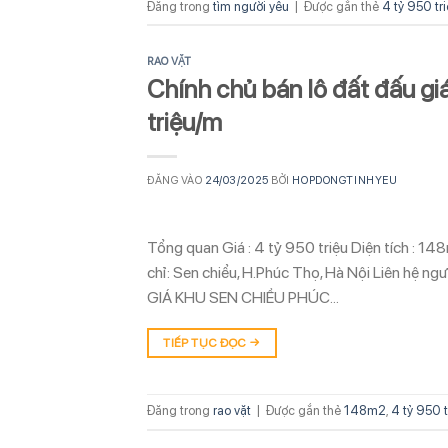
Đăng trong
tìm người yêu
|
Được gắn thẻ
4 tỷ 950 tr
RAO VẶT
Chính chủ bán lô đất đấu g
triệu/m
ĐĂNG VÀO
24/03/2025
BỞI
HOPDONGTINHYEU
Tổng quan Giá : 4 tỷ 950 triệu Diện tích : 14
chỉ: Sen chiểu, H.Phúc Thọ, Hà Nội Liên 
GIÁ KHU SEN CHIỂU PHÚC…
TIẾP TỤC ĐỌC
→
Đăng trong
rao vặt
|
Được gắn thẻ
148m2
,
4 tỷ 950 t