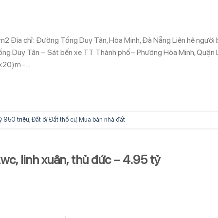
00m2 Địa chỉ: Đường Tống Duy Tân, Hòa Minh, Đà Nẵng Liên hệ người
g Duy Tân – Sát bến xe TT Thành phố– Phường Hòa Minh, Quận 
5×20)m–…
ỷ 950 triệu
,
Đất ở/ Đất thổ cư
,
Mua bán nhà đất
wc, linh xuân, thủ đức – 4.95 tỷ