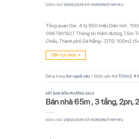
ĐĂNG VÀO
26/03/2025
BỞI
HOPDONGTINHYEU
Tổng quan Giá : 4 tỷ 950 triệu Diện tích : 1
0987901827 Thông tin thêm đường 7,5m Tốn
Chiểu, Thành phố Đà Nẵng– DTĐ: 100m2 (
TIẾP TỤC ĐỌC
→
Đăng trong
tìm người yêu
|
Được gắn thẻ
100m2
,
4 t
KẾT BẠN BỐN PHƯƠNG ZALO
Bán nhà 65m , 3 tầng, 2pn, 2
ĐĂNG VÀO
25/03/2025
BỞI
HOPDONGTINHYEU