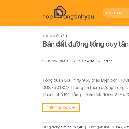
Bỏ
qua
nội
dung
TÌM NGƯỜI YÊU
Bán đất đường tống duy tân
ĐĂNG VÀO
26/03/2025
BỞI
HOPDONGTINHYEU
Tổng quan Giá : 4 tỷ 950 triệu Diện tích : 1
0987901827 Thông tin thêm đường Tống Duy
Thành phố Đà Nẵng– Diện tích: 100m2 (5×2
TIẾP TỤC ĐỌC
→
Đăng trong
tìm người yêu
|
Được gắn thẻ
100m2
,
4 t