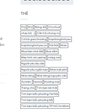
THẺ
5 tỷ
8 tỷ
Bóng đá
Cho thuê
chạy bộ...)
Căn hộ chung cư
hệ
Cơ hội giao thương
hopdongtinhyeu
sầm
hopdongtinhyeu.vn
Hà Nội
Khác
Mua bán nhà đất
Mua sắm
Máy tính và Laptop
ndag.net
Người yêu lâu dài
Người yêu ngắn hạn
Nhà mặt phố
Nhà riêng
Nhà riêng/ nguyên căn
Sự kiện:
tennis
thương mại
Trang chủ
Tìm bạn bè mới
Tìm bạn bốn phương Hà Nội
Tìm bạn bốn phương Mỹ
Tìm bạn bốn phương TP Hồ Chí Minh