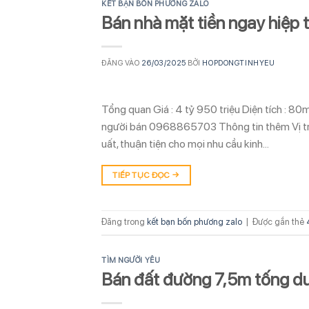
KẾT BẠN BỐN PHƯƠNG ZALO
Bán nhà mặt tiền ngay hiệp 
ĐĂNG VÀO
26/03/2025
BỞI
HOPDONGTINHYEU
Tổng quan Giá : 4 tỷ 950 triệu Diện tích : 8
người bán 0968865703 Thông tin thêm Vị tr
uất, thuận tiện cho mọi nhu cầu kinh…
TIẾP TỤC ĐỌC
→
Đăng trong
kết bạn bốn phương zalo
|
Được gắn thẻ
TÌM NGƯỜI YÊU
Bán đất đường 7,5m tống duy