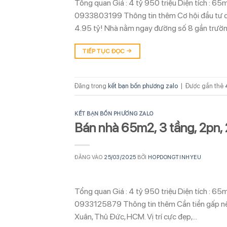
Tổng quan Giá : 4 tỷ 950 triệu Diện tích : 6
0933803199 Thông tin thêm Cơ hội đầu tư cự
4.95 tỷ! Nhà nằm ngay đường số 8 gần trườ
TIẾP TỤC ĐỌC
→
Đăng trong
kết bạn bốn phương zalo
|
Được gắn thẻ
KẾT BẠN BỐN PHƯƠNG ZALO
Bán nhà 65m2, 3 tầng, 2pn, 2
ĐĂNG VÀO
25/03/2025
BỞI
HOPDONGTINHYEU
Tổng quan Giá : 4 tỷ 950 triệu Diện tích : 6
0933125879 Thông tin thêm Cần tiền gấp nên 
Xuân, Thủ Đức, HCM. Vị trí cực đẹp,…