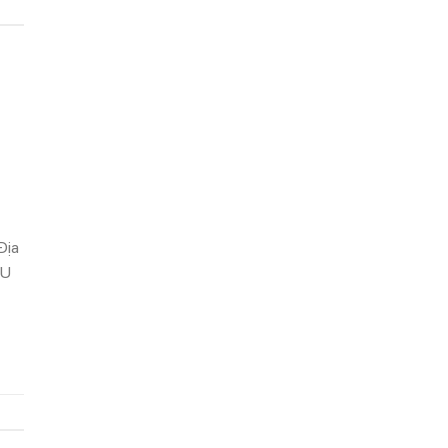
Địa
ẤU