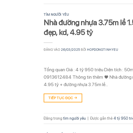
TÌM NGƯỜI YÊU
Nhà đường nhựa 3.75m lề 1.
đẹp, kd, 4.95 tỷ
ĐĂNG VÀO
26/03/2025
BỞI
HOPDONGTINHYEU
Tổng quan Giá : 4 tỷ 950 triệu Diện tích : 5
0913612484 Thông tin thêm ♥ Nhà đường nhự
4.95 tỷ + đường nhựa 3.75m lề…
TIẾP TỤC ĐỌC
→
Đăng trong
tìm người yêu
|
Được gắn thẻ
4 tỷ 950 tr