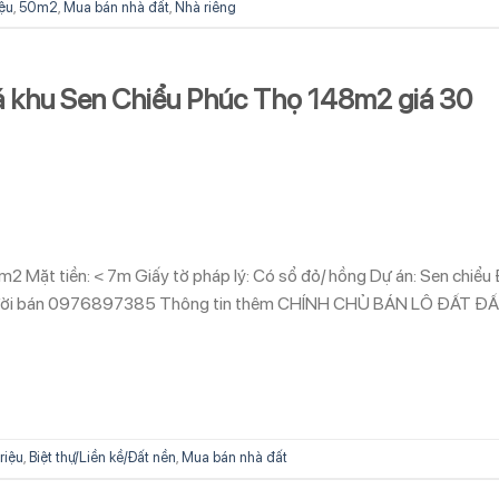
iệu
,
50m2
,
Mua bán nhà đất
,
Nhà riêng
iá khu Sen Chiểu Phúc Thọ 148m2 giá 30
8m2 Mặt tiền: < 7m Giấy tờ pháp lý: Có sổ đỏ/ hồng Dự án: Sen chiểu 
hệ người bán 0976897385 Thông tin thêm CHÍNH CHỦ BÁN LÔ ĐẤT Đ
riệu
,
Biệt thự/Liền kề/Đất nền
,
Mua bán nhà đất