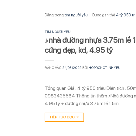
Đăng trong
tìm người yêu
|
Được gắn thẻ
4 tỷ 950 tr
TÌM NGƯỜI YÊU
♪nhà đường nhựa 3.75m lề 1.
cứng đẹp, kd, 4.95 tỷ
ĐĂNG VÀO
24/03/2025
BỞI
HOPDONGTINHYEU
Tổng quan Giá : 4 tỷ 950 triệu Diện tích : 5
0983435584 Thông tin thêm ♪Nhà đường nhựa
4.95 tỷ + đường nhựa 3.75m lề 1.5m…
TIẾP TỤC ĐỌC
→