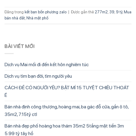
Đăng trong
kết bạn bốn phương zalo
|
Được gắn thẻ
277m2
,
39
,
9 tỷ
,
Mua
bán nhà đất
,
Nhà mặt phố
BÀI VIẾT MỚI
Dịch vụ Mai mối đi đến kết hôn nghiêm túc
Dịch vụ tìm bạn đời, tìm người yêu
CÁCH ĐỂ CÓ NGƯỜI YÊU? BẬT MÍ 15 TUYỆT CHIÊU THOÁT
Ế
Bán nhà định công thượng, hoàng mai, ba gác đỗ cửa, gần ô tô,
35m2, 7.15tỷ ctl
Bán nhà đẹp phố hoàng hoa thám 35m2 5tầng mặt tiền 3m
5.99 tỷ tây hồ