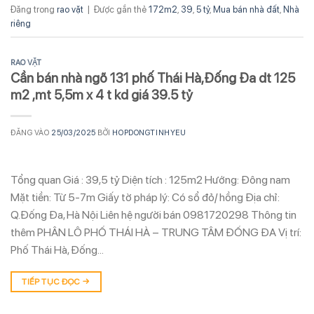
Đăng trong
rao vặt
|
Được gắn thẻ
172m2
,
39
,
5 tỷ
,
Mua bán nhà đất
,
Nhà
riêng
RAO VẶT
Cần bán nhà ngõ 131 phố Thái Hà,Đống Đa dt 125
m2 ,mt 5,5m x 4 t kd giá 39.5 tỷ
ĐĂNG VÀO
25/03/2025
BỞI
HOPDONGTINHYEU
Tổng quan Giá : 39,5 tỷ Diện tích : 125m2 Hướng: Đông nam
Mặt tiền: Từ 5-7m Giấy tờ pháp lý: Có sổ đỏ/ hồng Địa chỉ:
Q.Đống Đa, Hà Nội Liên hệ người bán 0981720298 Thông tin
thêm PHÂN LÔ PHỐ THÁI HÀ – TRUNG TÂM ĐỐNG ĐA Vị trí:
Phố Thái Hà, Đống…
TIẾP TỤC ĐỌC
→