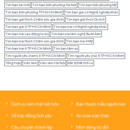
Tìm bạn bè mới
Tìm bạn bốn phương Hà Nội
Tìm bạn bốn phương Mỹ
Tìm bạn bốn phương TP Hồ Chí Minh
Tìm bạn gái có Nghề nghiệp khác
Tìm bạn gái thích Chăm sóc gia đình
Tìm bạn gái thích Du lịch
Tìm bạn gái ở TP Hồ Chí Minh
Tìm bạn trai có Nghề nghiệp khác
Tìm bạn trai Lao động tự do
Tìm bạn trai làm nghề Buôn bán
Tìm bạn trai thích Chăm sóc gia đình
Tìm bạn trai ở Mỹ
Tìm bạn trai ở TP Hồ Chí Minh
Tìm bạn tâm sự
Tìm người yêu (nam) ở TP Hồ Chí Minh
Tìm người yêu (nữ) ở TP Hồ Chí Minh
Tổng Hợp
Việc làm
Việc làm Hà Nội
Đất ở/ Đất thổ cư
Dịch vụ xem mặt kết hôn
Bạn thuộc mẫu người nào
Về hợp đồng tình yêu
An toàn bản thân
Câu chuyện thành lập
Môn đăng hộ đối