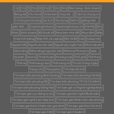
2 tỷ
3 tỷ
5
5 tỷ
6
6 tỷ
7
8 tỷ
9 tỷ
Bán hàng - Kinh doanh
Bóng đá
Cho thuê
Chào bán
chạy bộ...)
Căn hộ chung cư
Cơ hội giao thương
du lịch
Gia dụng
Giải trí
giảng viên...)
giản đơn...)
hopdongtinhyeu
hopdongtinhyeu.vn
Hà Nội
Kho
Khác
Kinh doanh
Kỹ thuật số
Mua bán nhà đất
Mua sắm
Máy
máy tính bảng
Máy tính và Laptop
Mẹ Và Bé
nail
ndag.net
Ngoại thất
Người yêu lâu dài
Người yêu ngắn hạn
Nhà mặt phố
Nhà riêng
Nhà riêng/ nguyên căn
Nhà trọ/ Phòng trọ
spa...)
Sự kiện:
tennis
Thoả thuận
thương mại
Thế giới
Thể thao
Thời sự
Thời trang nam
Thời trang nữ
Tin tức trong ngày
Trang chủ
Trang phục
Tìm bạn bè mới
Tìm bạn bốn phương Bình Dương
Tìm bạn bốn phương Hà Nội
Tìm bạn bốn phương Mỹ
Tìm bạn bốn phương TP Hồ Chí Minh
Tìm bạn bốn phương Đồng Nai
Tìm bạn gái có Nghề nghiệp khác
Tìm bạn gái Lao động tự do
Tìm bạn gái làm nghề Buôn bán
Tìm bạn gái nghề Làm đẹp (tóc
Tìm bạn gái Nhân viên văn phòng
Tìm bạn gái thích Chăm sóc gia đình
Tìm bạn gái thích Du lịch
Tìm bạn gái ở Mỹ
Tìm bạn gái ở Quận 3