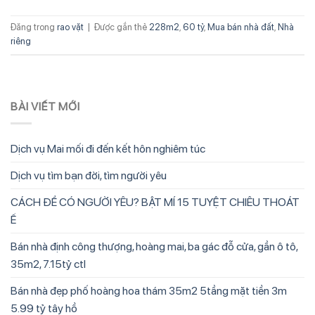
Đăng trong
rao vặt
|
Được gắn thẻ
228m2
,
60 tỷ
,
Mua bán nhà đất
,
Nhà
riêng
BÀI VIẾT MỚI
Dịch vụ Mai mối đi đến kết hôn nghiêm túc
Dịch vụ tìm bạn đời, tìm người yêu
CÁCH ĐỂ CÓ NGƯỜI YÊU? BẬT MÍ 15 TUYỆT CHIÊU THOÁT
Ế
Bán nhà định công thượng, hoàng mai, ba gác đỗ cửa, gần ô tô,
35m2, 7.15tỷ ctl
Bán nhà đẹp phố hoàng hoa thám 35m2 5tầng mặt tiền 3m
5.99 tỷ tây hồ