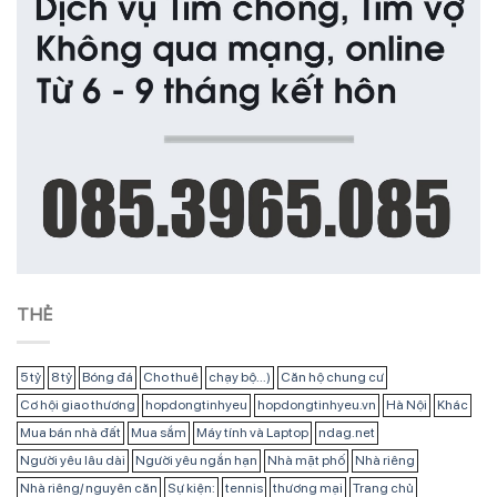
THẺ
5 tỷ
8 tỷ
Bóng đá
Cho thuê
chạy bộ...)
Căn hộ chung cư
Cơ hội giao thương
hopdongtinhyeu
hopdongtinhyeu.vn
Hà Nội
Khác
Mua bán nhà đất
Mua sắm
Máy tính và Laptop
ndag.net
Người yêu lâu dài
Người yêu ngắn hạn
Nhà mặt phố
Nhà riêng
Nhà riêng/ nguyên căn
Sự kiện:
tennis
thương mại
Trang chủ