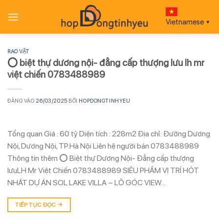
Bỏ
qua
Vietnamese
▼
nội
dung
RAO VẶT
⭕ biệt thự dương nội- đẳng cấp thượng lưu lh mr
việt chiến 0783488989
ĐĂNG VÀO
26/03/2025
BỞI
HOPDONGTINHYEU
Tổng quan Giá : 60 tỷ Diện tích : 228m2 Địa chỉ: Đường Dương
Nội, Dương Nội, TP.Hà Nội Liên hệ người bán 0783488989
Thông tin thêm ⭕ Biệt thự Dương Nội- Đẳng cấp thượng
lưuLH Mr Việt Chiến 0783488989 SIÊU PHẨM VỊ TRÍ HÓT
NHẤT DỰ ÁN SOL LAKE VILLA – LÔ GÓC VIEW…
TIẾP TỤC ĐỌC
→