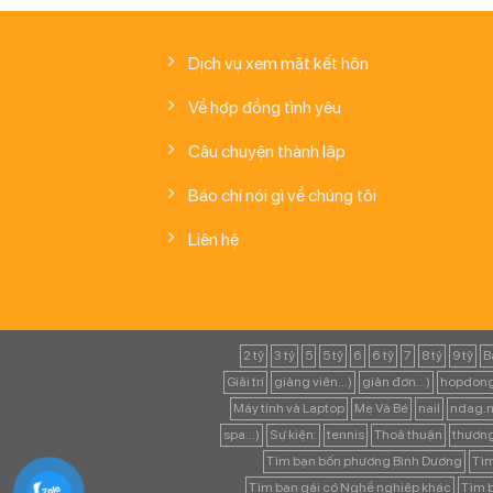
Dịch vụ xem mặt kết hôn
Về hợp đồng tình yêu
Câu chuyện thành lập
Báo chí nói gì về chúng tôi
Liên hệ
2 tỷ
3 tỷ
5
5 tỷ
6
6 tỷ
7
8 tỷ
9 tỷ
B
Giải trí
giảng viên...)
giản đơn...)
hopdong
Máy tính và Laptop
Mẹ Và Bé
nail
ndag.n
spa...)
Sự kiện:
tennis
Thoả thuận
thươn
Tìm bạn bốn phương Bình Dương
Tìm
Tìm bạn gái có Nghề nghiệp khác
Tìm b