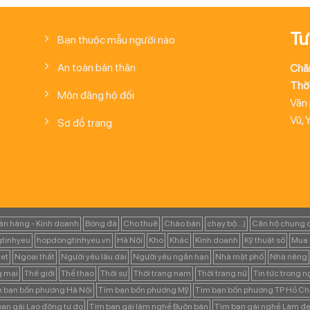
Tư
Bạn thuộc mẫu người nào
An toàn bản thân
Chă
Thời
Môn đăng hộ đối
Văn
Vũ, 
Sơ đồ trang
án hàng - Kinh doanh
Bóng đá
Cho thuê
Chào bán
chạy bộ...)
Căn hộ chung 
tinhyeu
hopdongtinhyeu.vn
Hà Nội
Kho
Khác
Kinh doanh
Kỹ thuật số
Mua 
et
Ngoại thất
Người yêu lâu dài
Người yêu ngắn hạn
Nhà mặt phố
Nhà riêng
g mại
Thế giới
Thể thao
Thời sự
Thời trang nam
Thời trang nữ
Tin tức trong 
 bạn bốn phương Hà Nội
Tìm bạn bốn phương Mỹ
Tìm bạn bốn phương TP Hồ Ch
ạn gái Lao động tự do
Tìm bạn gái làm nghề Buôn bán
Tìm bạn gái nghề Làm đẹ