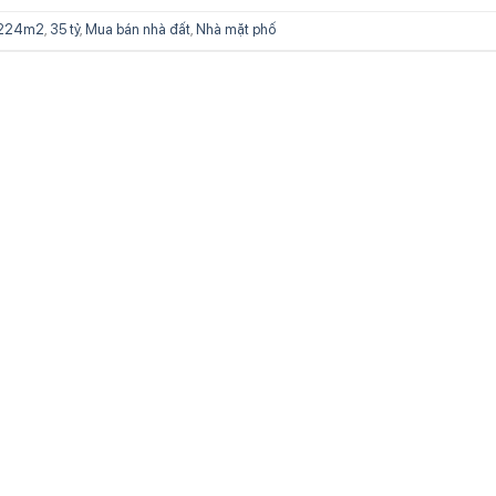
224m2
,
35 tỷ
,
Mua bán nhà đất
,
Nhà mặt phố