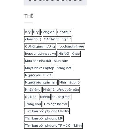
THẺ
5 tỷ
8 tỷ
Bóng đá
Cho thuê
chạy bộ...)
Căn hộ chung cư
Cơ hội giao thương
hopdongtinhyeu
hopdongtinhyeu.vn
Hà Nội
Khác
Mua bán nhà đất
Mua sắm
Máy tính và Laptop
ndag.net
Người yêu lâu dài
Người yêu ngắn hạn
Nhà mặt phố
Nhà riêng
Nhà riêng/ nguyên căn
Sự kiện:
tennis
thương mại
Trang chủ
Tìm bạn bè mới
Tìm bạn bốn phương Hà Nội
Tìm bạn bốn phương Mỹ
Tìm bạn bốn phương TP Hồ Chí Minh