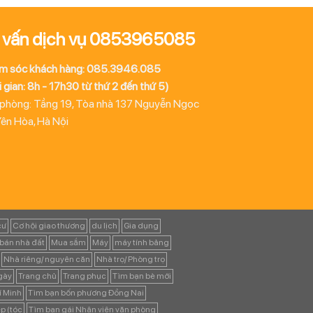
 vấn dịch vụ 0853965085
m sóc khách hàng: 085.3946.085
 gian: 8h - 17h30 từ thứ 2 đến thứ 5)
 phòng: Tầng 19, Tòa nhà 137 Nguyễn Ngọc
Yên Hòa, Hà Nội
cư
Cơ hội giao thương
du lịch
Gia dụng
bán nhà đất
Mua sắm
Máy
máy tính bảng
Nhà riêng/ nguyên căn
Nhà trọ/ Phòng trọ
ngày
Trang chủ
Trang phục
Tìm bạn bè mới
í Minh
Tìm bạn bốn phương Đồng Nai
p (tóc
Tìm bạn gái Nhân viên văn phòng