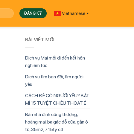
Vietnamese
▼
BÀI VIẾT MỚI
Dịch vụ Mai mối đi đến kết hôn
nghiêm túc
Dịch vụ tìm bạn đời, tìm người
yêu
CÁCH ĐỂ CÓ NGƯỜI YÊU? BẬT
MÍ 15 TUYỆT CHIÊU THOÁT Ế
Bán nhà định công thượng,
hoàng mai, ba gác đỗ cửa, gần ô
tô, 35m2, 7.15tỷ ctl