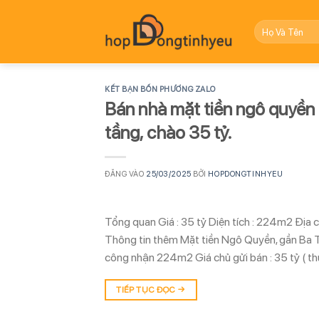
Bỏ
qua
nội
dung
KẾT BẠN BỐN PHƯƠNG ZALO
Bán nhà mặt tiền ngô quyề
tầng, chào 35 tỷ.
ĐĂNG VÀO
25/03/2025
BỞI
HOPDONGTINHYEU
Tổng quan Giá : 35 tỷ Diện tích : 224m2 Đị
Thông tin thêm Mặt tiền Ngô Quyền, gần Ba T
công nhận 224m2 Giá chủ gửi bán : 35 tỷ ( t
TIẾP TỤC ĐỌC
→