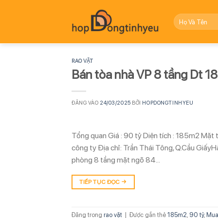
Bỏ
qua
nội
dung
RAO VẶT
Bán tòa nhà VP 8 tầng Dt 1
ĐĂNG VÀO
24/03/2025
BỞI
HOPDONGTINHYEU
Tổng quan Giá : 90 tỷ Diện tích : 185m2 Mặt 
công ty Địa chỉ: Trần Thái Tông, Q.Cầu Giấ
phòng 8 tầng mặt ngõ 84…
TIẾP TỤC ĐỌC
→
Đăng trong
rao vặt
|
Được gắn thẻ
185m2
,
90 tỷ
,
Mua