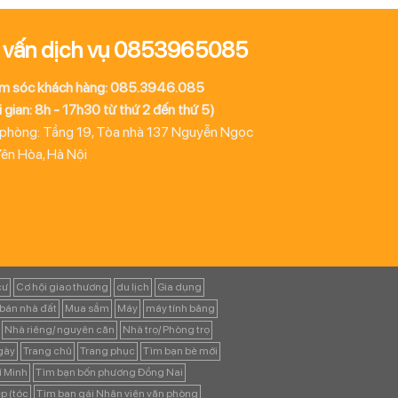
 vấn dịch vụ 0853965085
m sóc khách hàng: 085.3946.085
 gian: 8h - 17h30 từ thứ 2 đến thứ 5)
 phòng: Tầng 19, Tòa nhà 137 Nguyễn Ngọc
Yên Hòa, Hà Nội
cư
Cơ hội giao thương
du lịch
Gia dụng
bán nhà đất
Mua sắm
Máy
máy tính bảng
Nhà riêng/ nguyên căn
Nhà trọ/ Phòng trọ
ngày
Trang chủ
Trang phục
Tìm bạn bè mới
í Minh
Tìm bạn bốn phương Đồng Nai
p (tóc
Tìm bạn gái Nhân viên văn phòng