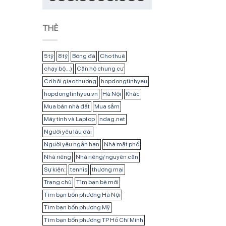
THẺ
5 tỷ
8 tỷ
Bóng đá
Cho thuê
chạy bộ...)
Căn hộ chung cư
Cơ hội giao thương
hopdongtinhyeu
hopdongtinhyeu.vn
Hà Nội
Khác
Mua bán nhà đất
Mua sắm
Máy tính và Laptop
ndag.net
Người yêu lâu dài
Người yêu ngắn hạn
Nhà mặt phố
Nhà riêng
Nhà riêng/ nguyên căn
Sự kiện:
tennis
thương mại
Trang chủ
Tìm bạn bè mới
Tìm bạn bốn phương Hà Nội
Tìm bạn bốn phương Mỹ
Tìm bạn bốn phương TP Hồ Chí Minh