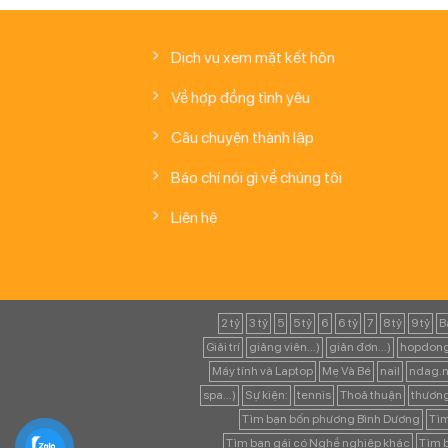
Dịch vụ xem mặt kết hôn
Về hợp đồng tình yêu
Câu chuyện thành lập
Báo chí nói gì về chúng tôi
Liên hệ
2 tỷ
3 tỷ
5
5 tỷ
6
6 tỷ
7
8 tỷ
9 tỷ
B
Giải trí
giảng viên...)
giản đơn...)
hopdong
Máy tính và Laptop
Mẹ Và Bé
nail
ndag.n
spa...)
Sự kiện:
tennis
Thoả thuận
thươn
Tìm bạn bốn phương Bình Dương
Tìm
Tìm bạn gái có Nghề nghiệp khác
Tìm b