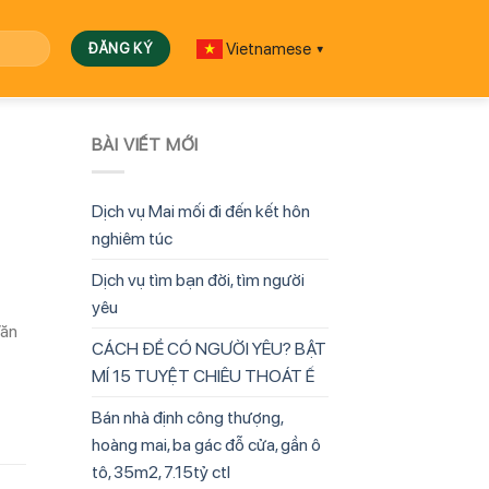
Vietnamese
▼
BÀI VIẾT MỚI
Dịch vụ Mai mối đi đến kết hôn
nghiêm túc
Dịch vụ tìm bạn đời, tìm người
yêu
Văn
CÁCH ĐỂ CÓ NGƯỜI YÊU? BẬT
MÍ 15 TUYỆT CHIÊU THOÁT Ế
Bán nhà định công thượng,
hoàng mai, ba gác đỗ cửa, gần ô
tô, 35m2, 7.15tỷ ctl