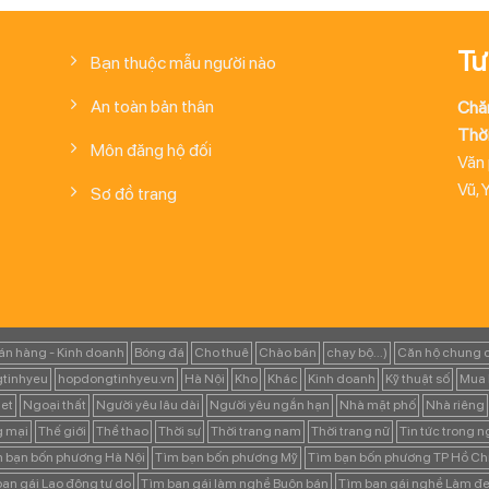
Tư
Bạn thuộc mẫu người nào
An toàn bản thân
Chă
Thời
Môn đăng hộ đối
Văn
Vũ, 
Sơ đồ trang
án hàng - Kinh doanh
Bóng đá
Cho thuê
Chào bán
chạy bộ...)
Căn hộ chung 
tinhyeu
hopdongtinhyeu.vn
Hà Nội
Kho
Khác
Kinh doanh
Kỹ thuật số
Mua 
et
Ngoại thất
Người yêu lâu dài
Người yêu ngắn hạn
Nhà mặt phố
Nhà riêng
g mại
Thế giới
Thể thao
Thời sự
Thời trang nam
Thời trang nữ
Tin tức trong 
 bạn bốn phương Hà Nội
Tìm bạn bốn phương Mỹ
Tìm bạn bốn phương TP Hồ Ch
ạn gái Lao động tự do
Tìm bạn gái làm nghề Buôn bán
Tìm bạn gái nghề Làm đẹ