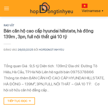
Bỏ
qua
Vietnamese
▼
nội
dung
RAO VẶT
Bán căn hộ cao cấp hyundai hillstate, hà đông
139m , 3pn, full nội thất giá 10 tỷ
ĐĂNG VÀO
26/03/2025
BỞI
HOPDONGTINHYEU
Tổng quan Giá : 9,5 tỷ Diện tích : 139m2 Địa chỉ: Đường Tô
Hiệu, Hà Cầu, TP.Hà Nội Liên hệ người bán 0975378866
Thông tin thêm BÁN CĂN HỘ CAO CẤP HYUNDAI HILLSTATE,
HÀ ĐÔNG – 139M², 3PN, FULL NỘI THẤT – GIÁ 10 TỶ: Cơ
hội sở hữu căn hộ đẳng cấp…
TIẾP TỤC ĐỌC
→