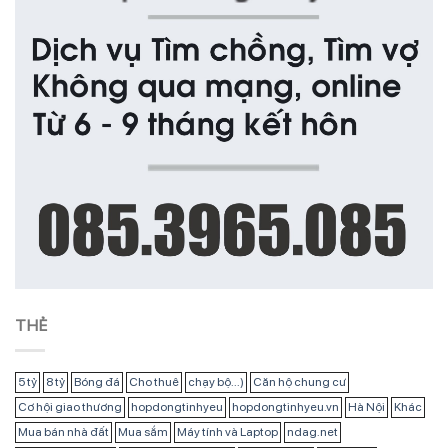
THẺ
5 tỷ
8 tỷ
Bóng đá
Cho thuê
chạy bộ...)
Căn hộ chung cư
Cơ hội giao thương
hopdongtinhyeu
hopdongtinhyeu.vn
Hà Nội
Khác
Mua bán nhà đất
Mua sắm
Máy tính và Laptop
ndag.net