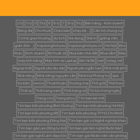
2 tỷ
3 tỷ
5
5 tỷ
6
6 tỷ
7
8 tỷ
9 tỷ
Bán hàng - Kinh doanh
Bóng đá
Cho thuê
Chào bán
chạy bộ...)
Căn hộ chung cư
Cơ hội giao thương
du lịch
Gia dụng
Giải trí
giảng viên...)
giản đơn...)
hopdongtinhyeu
hopdongtinhyeu.vn
Hà Nội
Kho
Khác
Kinh doanh
Kỹ thuật số
Mua bán nhà đất
Mua sắm
Máy
máy tính bảng
Máy tính và Laptop
Mẹ Và Bé
nail
ndag.net
Ngoại thất
Người yêu lâu dài
Người yêu ngắn hạn
Nhà mặt phố
Nhà riêng
Nhà riêng/ nguyên căn
Nhà trọ/ Phòng trọ
spa...)
Sự kiện:
tennis
Thoả thuận
thương mại
Thế giới
Thể thao
Thời sự
Thời trang nam
Thời trang nữ
Tin tức trong ngày
Trang chủ
Trang phục
Tìm bạn bè mới
Tìm bạn bốn phương Bình Dương
Tìm bạn bốn phương Hà Nội
Tìm bạn bốn phương Mỹ
Tìm bạn bốn phương TP Hồ Chí Minh
Tìm bạn bốn phương Đồng Nai
Tìm bạn gái có Nghề nghiệp khác
Tìm bạn gái Lao động tự do
Tìm bạn gái làm nghề Buôn bán
Tìm bạn gái nghề Làm đẹp (tóc
Tìm bạn gái Nhân viên văn phòng