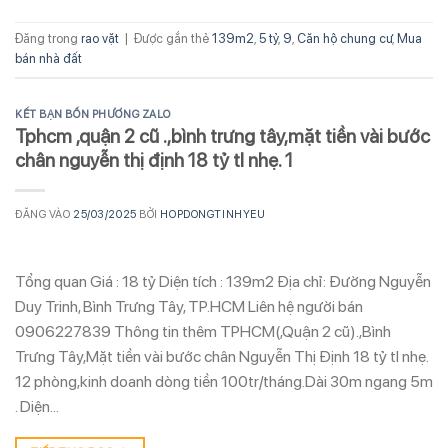
Đăng trong
rao vặt
|
Được gắn thẻ
139m2
,
5 tỷ
,
9
,
Căn hộ chung cư
,
Mua
bán nhà đất
KẾT BẠN BỐN PHƯƠNG ZALO
Tphcm ,quận 2 cũ .,bình trưng tây,mặt tiền vài bước
chân nguyễn thị định 18 tỷ tl nhẹ. 1
ĐĂNG VÀO
25/03/2025
BỞI
HOPDONGTINHYEU
Tổng quan Giá : 18 tỷ Diện tích : 139m2 Địa chỉ: Đường Nguyễn
Duy Trinh, Bình Trưng Tây, TP.HCM Liên hệ người bán
0906227839 Thông tin thêm TPHCM(,Quận 2 cũ).,Bình
Trưng Tây,Mặt tiền vài bước chân Nguyễn Thị Định 18 tỷ tl nhẹ.
12 phòng,kinh doanh dòng tiền 100tr/tháng.Dài 30m ngang 5m
. Diện…