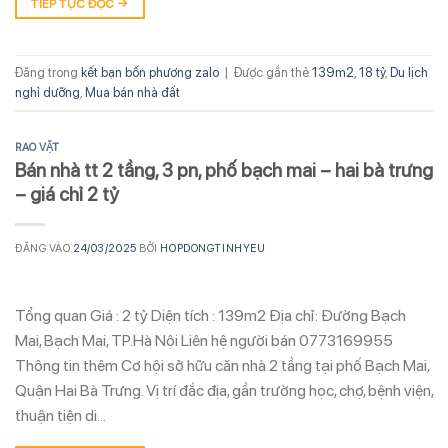
TIẾP TỤC ĐỌC
→
Đăng trong
kết bạn bốn phương zalo
|
Được gắn thẻ
139m2
,
18 tỷ
,
Du lịch
nghỉ dưỡng
,
Mua bán nhà đất
RAO VẶT
Bán nhà tt 2 tầng, 3 pn, phố bạch mai – hai bà trưng
– giá chỉ 2 tỷ
ĐĂNG VÀO
24/03/2025
BỞI
HOPDONGTINHYEU
Tổng quan Giá : 2 tỷ Diện tích : 139m2 Địa chỉ: Đường Bạch
Mai, Bạch Mai, TP.Hà Nội Liên hệ người bán 0773169955
Thông tin thêm Cơ hội sở hữu căn nhà 2 tầng tại phố Bạch Mai,
Quận Hai Bà Trưng. Vị trí đắc địa, gần trường học, chợ, bệnh viện,
thuận tiện di…