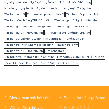
Người yêu lâu dài
Người yêu ngắn hạn
Nhà mặt phố
Nhà riêng
Nhà riêng/ nguyên căn
Sự kiện:
tennis
thương mại
Trang chủ
Tìm bạn bè mới
Tìm bạn bốn phương Hà Nội
Tìm bạn bốn phương Mỹ
Tìm bạn bốn phương TP Hồ Chí Minh
Tìm bạn gái có Nghề nghiệp khác
Tìm bạn gái thích Chăm sóc gia đình
Tìm bạn gái thích Du lịch
Tìm bạn gái ở TP Hồ Chí Minh
Tìm bạn trai có Nghề nghiệp khác
Tìm bạn trai Lao động tự do
Tìm bạn trai làm nghề Buôn bán
Tìm bạn trai thích Chăm sóc gia đình
Tìm bạn trai ở Mỹ
Tìm bạn trai ở TP Hồ Chí Minh
Tìm bạn tâm sự
Tìm người yêu (nam) ở TP Hồ Chí Minh
Tìm người yêu (nữ) ở TP Hồ Chí Minh
Tổng Hợp
Việc làm
Việc làm Hà Nội
Đất ở/ Đất thổ cư
Dịch vụ xem mặt kết hôn
Bạn thuộc mẫu người nào
Về hợp đồng tình yêu
An toàn bản thân