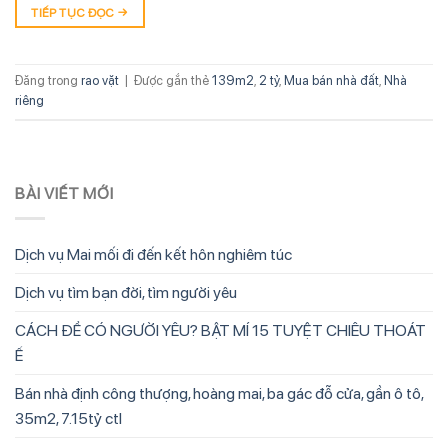
TIẾP TỤC ĐỌC
→
Đăng trong
rao vặt
|
Được gắn thẻ
139m2
,
2 tỷ
,
Mua bán nhà đất
,
Nhà
riêng
BÀI VIẾT MỚI
Dịch vụ Mai mối đi đến kết hôn nghiêm túc
Dịch vụ tìm bạn đời, tìm người yêu
CÁCH ĐỂ CÓ NGƯỜI YÊU? BẬT MÍ 15 TUYỆT CHIÊU THOÁT
Ế
Bán nhà định công thượng, hoàng mai, ba gác đỗ cửa, gần ô tô,
35m2, 7.15tỷ ctl