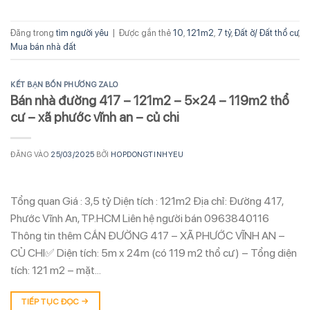
Đăng trong
tìm người yêu
|
Được gắn thẻ
10
,
121m2
,
7 tỷ
,
Đất ở/ Đất thổ cư
,
Mua bán nhà đất
KẾT BẠN BỐN PHƯƠNG ZALO
Bán nhà đường 417 – 121m2 – 5×24 – 119m2 thổ
cư – xã phước vĩnh an – củ chi
ĐĂNG VÀO
25/03/2025
BỞI
HOPDONGTINHYEU
Tổng quan Giá : 3,5 tỷ Diện tích : 121m2 Địa chỉ: Đường 417,
Phước Vĩnh An, TP.HCM Liên hệ người bán 0963840116
Thông tin thêm CẦN ĐƯỜNG 417 – XÃ PHƯỚC VĨNH AN –
CỦ CHI✅ Diện tích: 5m x 24m (có 119 m2 thổ cư) – Tổng diện
tích: 121 m2 – mặt…
TIẾP TỤC ĐỌC
→