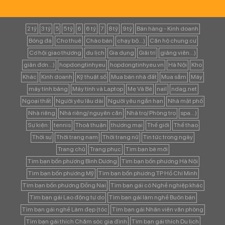
2 tỷ
3 tỷ
5
5 tỷ
6
6 tỷ
7
8 tỷ
9 tỷ
Bán hàng - Kinh doanh
Bóng đá
Cho thuê
Chào bán
chạy bộ...)
Căn hộ chung cư
Cơ hội giao thương
du lịch
Gia dụng
Giải trí
giảng viên...)
giản đơn...)
hopdongtinhyeu
hopdongtinhyeu.vn
Hà Nội
Kho
Khác
Kinh doanh
Kỹ thuật số
Mua bán nhà đất
Mua sắm
Máy
máy tính bảng
Máy tính và Laptop
Mẹ Và Bé
nail
ndag.net
Ngoại thất
Người yêu lâu dài
Người yêu ngắn hạn
Nhà mặt phố
Nhà riêng
Nhà riêng/ nguyên căn
Nhà trọ/ Phòng trọ
spa...)
Sự kiện:
tennis
Thoả thuận
thương mại
Thế giới
Thể thao
Thời sự
Thời trang nam
Thời trang nữ
Tin tức trong ngày
Trang chủ
Trang phục
Tìm bạn bè mới
Tìm bạn bốn phương Bình Dương
Tìm bạn bốn phương Hà Nội
Tìm bạn bốn phương Mỹ
Tìm bạn bốn phương TP Hồ Chí Minh
Tìm bạn bốn phương Đồng Nai
Tìm bạn gái có Nghề nghiệp khác
Tìm bạn gái Lao động tự do
Tìm bạn gái làm nghề Buôn bán
Tìm bạn gái nghề Làm đẹp (tóc
Tìm bạn gái Nhân viên văn phòng
Tìm bạn gái thích Chăm sóc gia đình
Tìm bạn gái thích Du lịch