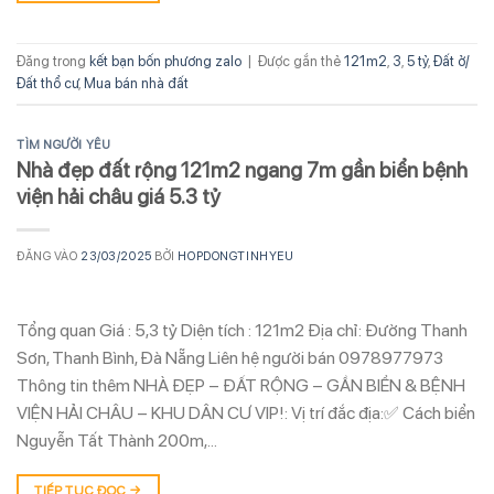
Đăng trong
kết bạn bốn phương zalo
|
Được gắn thẻ
121m2
,
3
,
5 tỷ
,
Đất ở/
Đất thổ cư
,
Mua bán nhà đất
TÌM NGƯỜI YÊU
Nhà đẹp đất rộng 121m2 ngang 7m gần biển bệnh
viện hải châu giá 5.3 tỷ
ĐĂNG VÀO
23/03/2025
BỞI
HOPDONGTINHYEU
Tổng quan Giá : 5,3 tỷ Diện tích : 121m2 Địa chỉ: Đường Thanh
Sơn, Thanh Bình, Đà Nẵng Liên hệ người bán 0978977973
Thông tin thêm NHÀ ĐẸP – ĐẤT RỘNG – GẦN BIỂN & BỆNH
VIỆN HẢI CHÂU – KHU DÂN CƯ VIP!: Vị trí đắc địa:✅ Cách biển
Nguyễn Tất Thành 200m,…
TIẾP TỤC ĐỌC
→