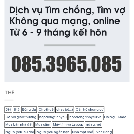
THẺ
5 tỷ
8 tỷ
Bóng đá
Cho thuê
chạy bộ...)
Căn hộ chung cư
Cơ hội giao thương
hopdongtinhyeu
hopdongtinhyeu.vn
Hà Nội
Khác
Mua bán nhà đất
Mua sắm
Máy tính và Laptop
ndag.net
Người yêu lâu dài
Người yêu ngắn hạn
Nhà mặt phố
Nhà riêng