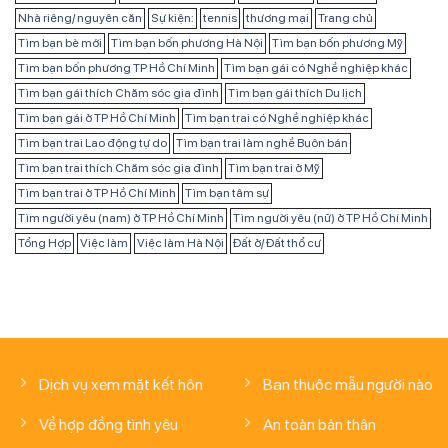
Nhà riêng/ nguyên căn
Sự kiện:
tennis
thương mại
Trang chủ
Tìm bạn bè mới
Tìm bạn bốn phương Hà Nội
Tìm bạn bốn phương Mỹ
Tìm bạn bốn phương TP Hồ Chí Minh
Tìm bạn gái có Nghề nghiệp khác
Tìm bạn gái thích Chăm sóc gia đình
Tìm bạn gái thích Du lịch
Tìm bạn gái ở TP Hồ Chí Minh
Tìm bạn trai có Nghề nghiệp khác
Tìm bạn trai Lao động tự do
Tìm bạn trai làm nghề Buôn bán
Tìm bạn trai thích Chăm sóc gia đình
Tìm bạn trai ở Mỹ
Tìm bạn trai ở TP Hồ Chí Minh
Tìm bạn tâm sự
Tìm người yêu (nam) ở TP Hồ Chí Minh
Tìm người yêu (nữ) ở TP Hồ Chí Minh
Tổng Hợp
Việc làm
Việc làm Hà Nội
Đất ở/ Đất thổ cư
Dịch vụ xem mặt kết hôn
Bạn thuộc mẫu người nào
Về hợp đồng tình yêu
An toàn bản thân