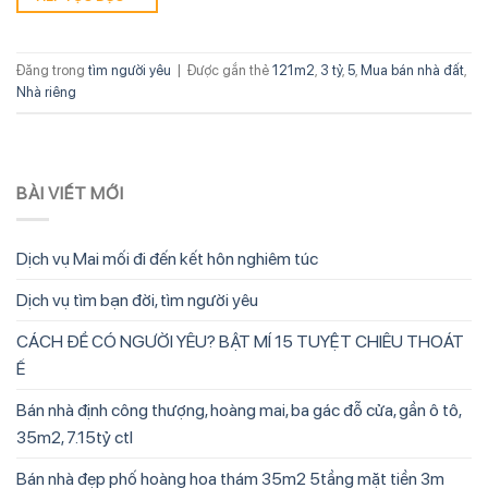
Đăng trong
tìm người yêu
|
Được gắn thẻ
121m2
,
3 tỷ
,
5
,
Mua bán nhà đất
,
Nhà riêng
BÀI VIẾT MỚI
Dịch vụ Mai mối đi đến kết hôn nghiêm túc
Dịch vụ tìm bạn đời, tìm người yêu
CÁCH ĐỂ CÓ NGƯỜI YÊU? BẬT MÍ 15 TUYỆT CHIÊU THOÁT
Ế
Bán nhà định công thượng, hoàng mai, ba gác đỗ cửa, gần ô tô,
35m2, 7.15tỷ ctl
Bán nhà đẹp phố hoàng hoa thám 35m2 5tầng mặt tiền 3m