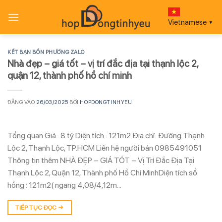
Bỏ
qua
Vietnamese
▼
nội
dung
KẾT BẠN BỐN PHƯƠNG ZALO
Nhà đẹp – giá tốt – vị trí đắc địa tại thạnh lộc 2,
quận 12, thành phố hồ chí minh
ĐĂNG VÀO
26/03/2025
BỞI
HOPDONGTINHYEU
Tổng quan Giá : 8 tỷ Diện tích : 121m2 Địa chỉ: Đường Thạnh
Lộc 2, Thạnh Lộc, TP.HCM Liên hệ người bán 0985491051
Thông tin thêm NHÀ ĐẸP – GIÁ TỐT – Vị Trí Đắc Địa Tại
Thạnh Lộc 2, Quận 12, Thành phố Hồ Chí MinhDiện tích sổ
hồng : 121m2( ngang 4,08/4,12m…
TIẾP TỤC ĐỌC
→