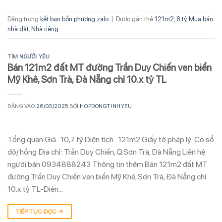
Đăng trong
kết bạn bốn phương zalo
|
Được gắn thẻ
121m2
,
8 tỷ
,
Mua bán
nhà đất
,
Nhà riêng
TÌM NGƯỜI YÊU
Bán 121m2 đất MT đường Trần Duy Chiến ven biển
Mỹ Khê, Sơn Trà, Đà Nẵng chỉ 10.x tỷ TL
ĐĂNG VÀO
26/03/2025
BỞI
HOPDONGTINHYEU
Tổng quan Giá : 10,7 tỷ Diện tích : 121m2 Giấy tờ pháp lý: Có sổ
đỏ/ hồng Địa chỉ: Trần Duy Chiến, Q.Sơn Trà, Đà Nẵng Liên hệ
người bán 0934888243 Thông tin thêm Bán 121m2 đất MT
đường Trần Duy Chiến ven biển Mỹ Khê, Sơn Trà, Đà Nẵng chỉ
10.x tỷ TL-Diện…
TIẾP TỤC ĐỌC
→