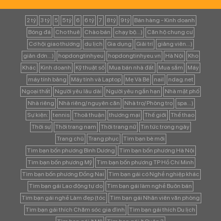
2 tỷ
3 tỷ
5
5 tỷ
6
6 tỷ
7
8 tỷ
9 tỷ
Bán hàng - Kinh doanh
Bóng đá
Cho thuê
Chào bán
chạy bộ...)
Căn hộ chung cư
Cơ hội giao thương
du lịch
Gia dụng
Giải trí
giảng viên...)
giản đơn...)
hopdongtinhyeu
hopdongtinhyeu.vn
Hà Nội
Kho
Khác
Kinh doanh
Kỹ thuật số
Mua bán nhà đất
Mua sắm
Máy
máy tính bảng
Máy tính và Laptop
Mẹ Và Bé
nail
ndag.net
Ngoại thất
Người yêu lâu dài
Người yêu ngắn hạn
Nhà mặt phố
Nhà riêng
Nhà riêng/ nguyên căn
Nhà trọ/ Phòng trọ
spa...)
Sự kiện:
tennis
Thoả thuận
thương mại
Thế giới
Thể thao
Thời sự
Thời trang nam
Thời trang nữ
Tin tức trong ngày
Trang chủ
Trang phục
Tìm bạn bè mới
Tìm bạn bốn phương Bình Dương
Tìm bạn bốn phương Hà Nội
Tìm bạn bốn phương Mỹ
Tìm bạn bốn phương TP Hồ Chí Minh
Tìm bạn bốn phương Đồng Nai
Tìm bạn gái có Nghề nghiệp khác
Tìm bạn gái Lao động tự do
Tìm bạn gái làm nghề Buôn bán
Tìm bạn gái nghề Làm đẹp (tóc
Tìm bạn gái Nhân viên văn phòng
Tìm bạn gái thích Chăm sóc gia đình
Tìm bạn gái thích Du lịch