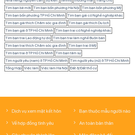
Nhà riêng/ nguyên căn
Sự kiện:
tennis
thương mại
Trang chủ
Tìm bạn bè mới
Tìm bạn bốn phương Hà Nội
Tìm bạn bốn phương Mỹ
Tìm bạn bốn phương TP Hồ Chí Minh
Tìm bạn gái có Nghề nghiệp khác
Tìm bạn gái thích Chăm sóc gia đình
Tìm bạn gái thích Du lịch
Tìm bạn gái ở TP Hồ Chí Minh
Tìm bạn trai có Nghề nghiệp khác
Tìm bạn trai Lao động tự do
Tìm bạn trai làm nghề Buôn bán
Tìm bạn trai thích Chăm sóc gia đình
Tìm bạn trai ở Mỹ
Tìm bạn trai ở TP Hồ Chí Minh
Tìm bạn tâm sự
Tìm người yêu (nam) ở TP Hồ Chí Minh
Tìm người yêu (nữ) ở TP Hồ Chí Minh
Tổng Hợp
Việc làm
Việc làm Hà Nội
Đất ở/ Đất thổ cư
Dịch vụ xem mặt kết hôn
Bạn thuộc mẫu người nào
Về hợp đồng tình yêu
An toàn bản thân