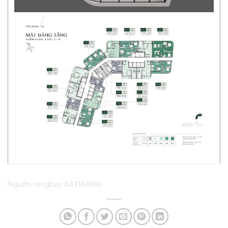
Nguồn: rongbay 34116898