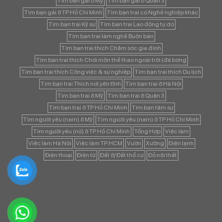
Tìm bạn gái ở Mỹ
Tìm bạn gái ở Quận 3
Tìm bạn gái ở TP Hồ Chí Minh
Tìm bạn trai có Nghề nghiệp khác
Tìm bạn trai Kỹ sư
Tìm bạn trai Lao động tự do
Tìm bạn trai làm nghề Buôn bán
Tìm bạn trai thích Chăm sóc gia đình
Tìm bạn trai thích Chơi môn thể thao ngoài trời (đá bóng
Tìm bạn trai thích Công việc & sự nghiệp
Tìm bạn trai thích Du lịch
Tìm bạn trai Thích nơi yên tĩnh
Tìm bạn trai ở Hà Nội
Tìm bạn trai ở Mỹ
Tìm bạn trai ở Quận 3
Tìm bạn trai ở TP Hồ Chí Minh
Tìm bạn tâm sự
Tìm người yêu (nam) ở Mỹ
Tìm người yêu (nam) ở TP Hồ Chí Minh
Tìm người yêu (nữ) ở TP Hồ Chí Minh
Tổng Hợp
Việc làm
Việc làm Hà Nội
Việc làm TP.HCM
Vườn
Xưởng
Điện lạnh
Điện thoại
Điện tử
Đất ở/ Đất thổ cư
Đồ nội thất