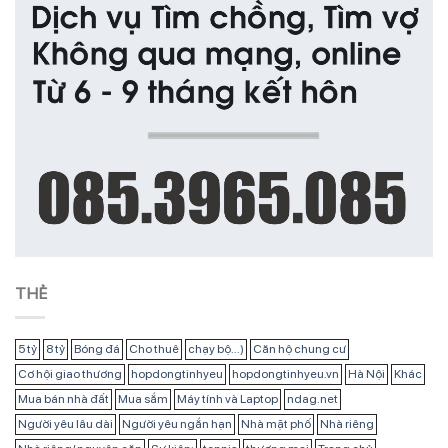
THẺ
5 tỷ
8 tỷ
Bóng đá
Cho thuê
chạy bộ...)
Căn hộ chung cư
Cơ hội giao thương
hopdongtinhyeu
hopdongtinhyeu.vn
Hà Nội
Khác
Mua bán nhà đất
Mua sắm
Máy tính và Laptop
ndag.net
Người yêu lâu dài
Người yêu ngắn hạn
Nhà mặt phố
Nhà riêng