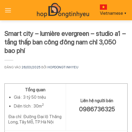
Bỏ
qua
Vietnamese
▼
nội
dung
Smart city – lumière evergreen – studio a1 –
tầng thấp ban công đông nam chỉ 3,050
bao phí
ĐĂNG VÀO
26/03/2025
BỞI
HOPDONGTINHYEU
Tổng quan
Giá :
3 tỷ 50 triệu
Liên hệ người bán
2
Diện tích :
30m
0986736325
Địa chỉ: Đường Đại lộ Thăng
Long, Tây Mỗ, TP.Hà Nội