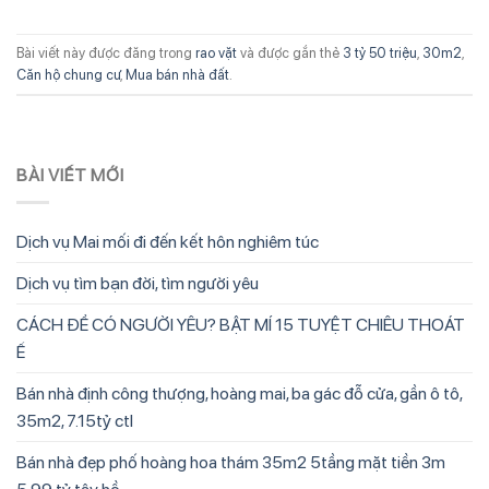
Bài viết này được đăng trong
rao vặt
và được gắn thẻ
3 tỷ 50 triệu
,
30m2
,
Căn hộ chung cư
,
Mua bán nhà đất
.
BÀI VIẾT MỚI
Dịch vụ Mai mối đi đến kết hôn nghiêm túc
Dịch vụ tìm bạn đời, tìm người yêu
CÁCH ĐỂ CÓ NGƯỜI YÊU? BẬT MÍ 15 TUYỆT CHIÊU THOÁT
Ế
Bán nhà định công thượng, hoàng mai, ba gác đỗ cửa, gần ô tô,
35m2, 7.15tỷ ctl
Bán nhà đẹp phố hoàng hoa thám 35m2 5tầng mặt tiền 3m