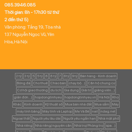
085.3946.085
Thời gian: 8h - 17h30 từ thứ
2 đến thứ 5)
Văn phòng: Tầng 19, Tòa nhà
137 Nguyễn Ngọc Vũ, Yên
Hòa, Hà Nội
2 tỷ
3 tỷ
5
5 tỷ
6
6 tỷ
7
8 tỷ
9 tỷ
Bán hàng - Kinh doanh
Bóng đá
Cho thuê
Chào bán
chạy bộ...)
Căn hộ chung cư
Cơ hội giao thương
du lịch
Gia dụng
Giải trí
giảng viên...)
giản đơn...)
hopdongtinhyeu
hopdongtinhyeu.vn
Hà Nội
Kho
Khác
Kinh doanh
Kỹ thuật số
Mua bán nhà đất
Mua sắm
Máy
máy tính bảng
Máy tính và Laptop
Mẹ Và Bé
nail
ndag.net
Ngoại thất
Người yêu lâu dài
Người yêu ngắn hạn
Nhà mặt phố
Nhà riêng
Nhà riêng/ nguyên căn
Nhà trọ/ Phòng trọ
spa...)