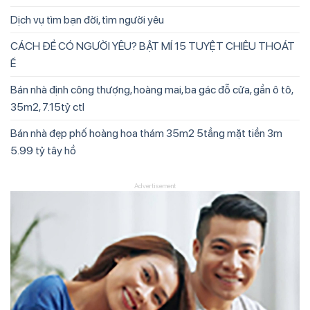
Dịch vụ tìm bạn đời, tìm người yêu
CÁCH ĐỂ CÓ NGƯỜI YÊU? BẬT MÍ 15 TUYỆT CHIÊU THOÁT
Ế
Bán nhà định công thượng, hoàng mai, ba gác đỗ cửa, gần ô tô,
35m2, 7.15tỷ ctl
Bán nhà đẹp phố hoàng hoa thám 35m2 5tầng mặt tiền 3m
5.99 tỷ tây hồ
Advertisement