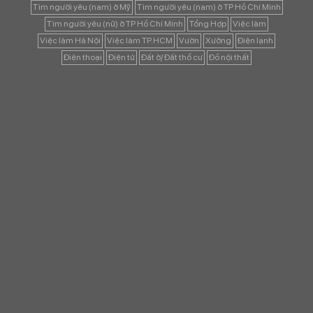
Tìm người yêu (nam) ở Mỹ
Tìm người yêu (nam) ở TP Hồ Chí Minh
Tìm người yêu (nữ) ở TP Hồ Chí Minh
Tổng Hợp
Việc làm
Việc làm Hà Nội
Việc làm TP.HCM
Vườn
Xưởng
Điện lạnh
Điện thoại
Điện tử
Đất ở/ Đất thổ cư
Đồ nội thất