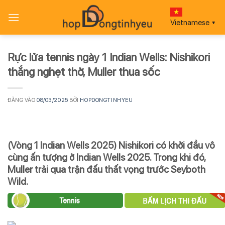
Bỏ
qua
Vietnamese
▼
nội
dung
Rực lửa tennis ngày 1 Indian Wells: Nishikori
thắng nghẹt thở, Muller thua sốc
ĐĂNG VÀO
08/03/2025
BỞI
HOPDONGTINHYEU
(Vòng 1 Indian Wells 2025) Nishikori có khởi đầu vô
cùng ấn tượng ở Indian Wells 2025. Trong khi đó,
Muller trải qua trận đấu thất vọng trước Seyboth
Wild.