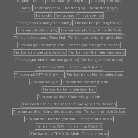
Sự kiện:
tennis
Thoả thuận
thương mại
Thế giới
Thể thao
Thời sự
Thời trang nam
Thời trang nữ
Tin tức trong ngày
Trang chủ
Trang phục
Tìm bạn bè mới
Tìm bạn bốn phương Bình Dương
Tìm bạn bốn phương Hà Nội
Tìm bạn bốn phương Mỹ
Tìm bạn bốn phương TP Hồ Chí Minh
Tìm bạn bốn phương Đồng Nai
Tìm bạn gái có Nghề nghiệp khác
Tìm bạn gái Lao động tự do
Tìm bạn gái làm nghề Buôn bán
Tìm bạn gái nghề Làm đẹp (tóc
Tìm bạn gái Nhân viên văn phòng
Tìm bạn gái thích Chăm sóc gia đình
Tìm bạn gái thích Du lịch
Tìm bạn gái ở Mỹ
Tìm bạn gái ở Quận 3
Tìm bạn gái ở TP Hồ Chí Minh
Tìm bạn trai có Nghề nghiệp khác
Tìm bạn trai Kỹ sư
Tìm bạn trai Lao động tự do
Tìm bạn trai làm nghề Buôn bán
Tìm bạn trai thích Chăm sóc gia đình
Tìm bạn trai thích Chơi môn thể thao ngoài trời (đá bóng
Tìm bạn trai thích Công việc & sự nghiệp
Tìm bạn trai thích Du lịch
Tìm bạn trai Thích nơi yên tĩnh
Tìm bạn trai ở Hà Nội
Tìm bạn trai ở Mỹ
Tìm bạn trai ở Quận 3
Tìm bạn trai ở TP Hồ Chí Minh
Tìm bạn tâm sự