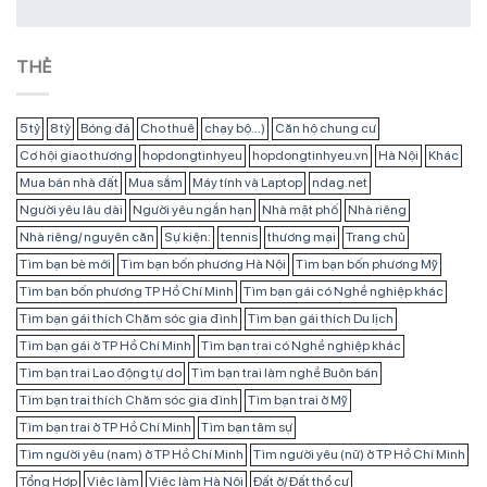
THẺ
5 tỷ
8 tỷ
Bóng đá
Cho thuê
chạy bộ...)
Căn hộ chung cư
Cơ hội giao thương
hopdongtinhyeu
hopdongtinhyeu.vn
Hà Nội
Khác
Mua bán nhà đất
Mua sắm
Máy tính và Laptop
ndag.net
Người yêu lâu dài
Người yêu ngắn hạn
Nhà mặt phố
Nhà riêng
Nhà riêng/ nguyên căn
Sự kiện:
tennis
thương mại
Trang chủ
Tìm bạn bè mới
Tìm bạn bốn phương Hà Nội
Tìm bạn bốn phương Mỹ
Tìm bạn bốn phương TP Hồ Chí Minh
Tìm bạn gái có Nghề nghiệp khác
Tìm bạn gái thích Chăm sóc gia đình
Tìm bạn gái thích Du lịch
Tìm bạn gái ở TP Hồ Chí Minh
Tìm bạn trai có Nghề nghiệp khác
Tìm bạn trai Lao động tự do
Tìm bạn trai làm nghề Buôn bán
Tìm bạn trai thích Chăm sóc gia đình
Tìm bạn trai ở Mỹ
Tìm bạn trai ở TP Hồ Chí Minh
Tìm bạn tâm sự
Tìm người yêu (nam) ở TP Hồ Chí Minh
Tìm người yêu (nữ) ở TP Hồ Chí Minh
Tổng Hợp
Việc làm
Việc làm Hà Nội
Đất ở/ Đất thổ cư