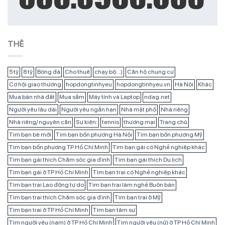
THẺ
5 tỷ
8 tỷ
Bóng đá
Cho thuê
chạy bộ...)
Căn hộ chung cư
Cơ hội giao thương
hopdongtinhyeu
hopdongtinhyeu.vn
Hà Nội
Khác
Mua bán nhà đất
Mua sắm
Máy tính và Laptop
ndag.net
Người yêu lâu dài
Người yêu ngắn hạn
Nhà mặt phố
Nhà riêng
Nhà riêng/ nguyên căn
Sự kiện:
tennis
thương mại
Trang chủ
Tìm bạn bè mới
Tìm bạn bốn phương Hà Nội
Tìm bạn bốn phương Mỹ
Tìm bạn bốn phương TP Hồ Chí Minh
Tìm bạn gái có Nghề nghiệp khác
Tìm bạn gái thích Chăm sóc gia đình
Tìm bạn gái thích Du lịch
Tìm bạn gái ở TP Hồ Chí Minh
Tìm bạn trai có Nghề nghiệp khác
Tìm bạn trai Lao động tự do
Tìm bạn trai làm nghề Buôn bán
Tìm bạn trai thích Chăm sóc gia đình
Tìm bạn trai ở Mỹ
Tìm bạn trai ở TP Hồ Chí Minh
Tìm bạn tâm sự
Tìm người yêu (nam) ở TP Hồ Chí Minh
Tìm người yêu (nữ) ở TP Hồ Chí Minh