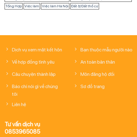
Tổng Hợp
Việc làm
Việc làm Hà Nội
Đất ở/ Đất thổ cư
Dịch vụ xem mặt kết hôn
Bạn thuộc mẫu người nào
Về hợp đồng tình yêu
An toàn bản thân
Câu chuyện thành lập
Môn đăng hộ đối
Báo chí nói gì về chúng
Sơ đồ trang
tôi
Liên hệ
Tư vấn dịch vụ
0853965085