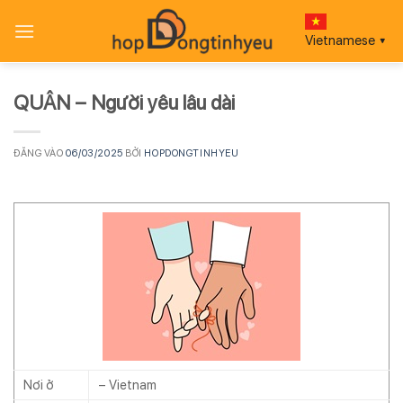
Bỏ
qua
Vietnamese
▼
nội
dung
QUÂN – Người yêu lâu dài
ĐĂNG VÀO
06/03/2025
BỞI
HOPDONGTINHYEU
Nơi ở
– Vietnam