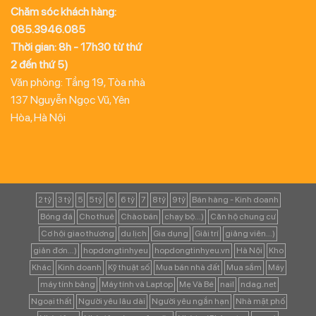
Chăm sóc khách hàng:
085.3946.085
Thời gian: 8h - 17h30 từ thứ
2 đến thứ 5)
Văn phòng: Tầng 19, Tòa nhà
137 Nguyễn Ngọc Vũ, Yên
Hòa, Hà Nội
2 tỷ
3 tỷ
5
5 tỷ
6
6 tỷ
7
8 tỷ
9 tỷ
Bán hàng - Kinh doanh
Bóng đá
Cho thuê
Chào bán
chạy bộ...)
Căn hộ chung cư
Cơ hội giao thương
du lịch
Gia dụng
Giải trí
giảng viên...)
giản đơn...)
hopdongtinhyeu
hopdongtinhyeu.vn
Hà Nội
Kho
Khác
Kinh doanh
Kỹ thuật số
Mua bán nhà đất
Mua sắm
Máy
máy tính bảng
Máy tính và Laptop
Mẹ Và Bé
nail
ndag.net
Ngoại thất
Người yêu lâu dài
Người yêu ngắn hạn
Nhà mặt phố