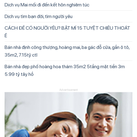
Dịch vụ Mai mối đi đến kết hôn nghiêm túc
Dịch vụ tìm bạn đời, tìm người yêu
CÁCH ĐỂ CÓ NGƯỜI YÊU? BẬT MÍ 15 TUYỆT CHIÊU THOÁT
Ế
Bán nhà định công thượng, hoàng mai, ba gác đỗ cửa, gần ô tô,
35m2, 7.15tỷ ctl
Bán nhà đẹp phố hoàng hoa thám 35m2 5tầng mặt tiền 3m
5.99 tỷ tây hồ
Advertisement