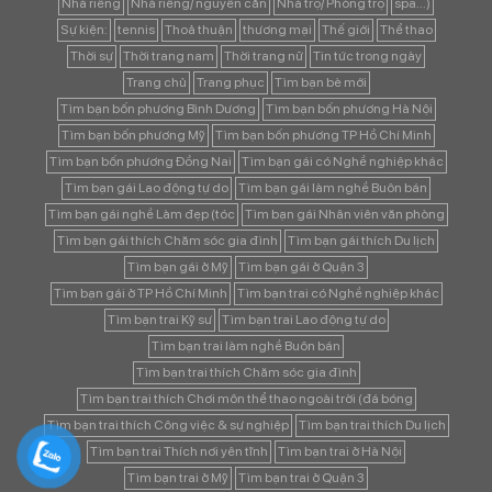
Nhà riêng
Nhà riêng/ nguyên căn
Nhà trọ/ Phòng trọ
spa...)
Sự kiện:
tennis
Thoả thuận
thương mại
Thế giới
Thể thao
Thời sự
Thời trang nam
Thời trang nữ
Tin tức trong ngày
Trang chủ
Trang phục
Tìm bạn bè mới
Tìm bạn bốn phương Bình Dương
Tìm bạn bốn phương Hà Nội
Tìm bạn bốn phương Mỹ
Tìm bạn bốn phương TP Hồ Chí Minh
Tìm bạn bốn phương Đồng Nai
Tìm bạn gái có Nghề nghiệp khác
Tìm bạn gái Lao động tự do
Tìm bạn gái làm nghề Buôn bán
Tìm bạn gái nghề Làm đẹp (tóc
Tìm bạn gái Nhân viên văn phòng
Tìm bạn gái thích Chăm sóc gia đình
Tìm bạn gái thích Du lịch
Tìm bạn gái ở Mỹ
Tìm bạn gái ở Quận 3
Tìm bạn gái ở TP Hồ Chí Minh
Tìm bạn trai có Nghề nghiệp khác
Tìm bạn trai Kỹ sư
Tìm bạn trai Lao động tự do
Tìm bạn trai làm nghề Buôn bán
Tìm bạn trai thích Chăm sóc gia đình
Tìm bạn trai thích Chơi môn thể thao ngoài trời (đá bóng
Tìm bạn trai thích Công việc & sự nghiệp
Tìm bạn trai thích Du lịch
Tìm bạn trai Thích nơi yên tĩnh
Tìm bạn trai ở Hà Nội
Tìm bạn trai ở Mỹ
Tìm bạn trai ở Quận 3