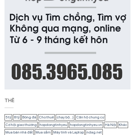
THẺ
5 tỷ
8 tỷ
Bóng đá
Cho thuê
chạy bộ...)
Căn hộ chung cư
Cơ hội giao thương
hopdongtinhyeu
hopdongtinhyeu.vn
Hà Nội
Khác
Mua bán nhà đất
Mua sắm
Máy tính và Laptop
ndag.net