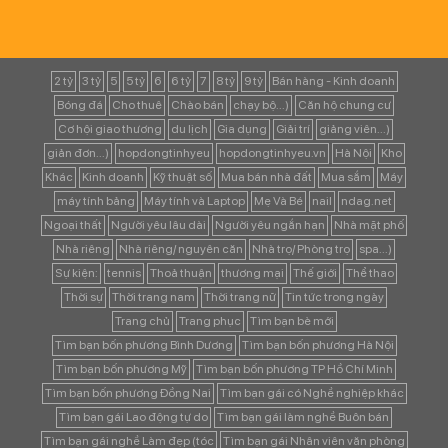
2 tỷ
3 tỷ
5
5 tỷ
6
6 tỷ
7
8 tỷ
9 tỷ
Bán hàng - Kinh doanh
Bóng đá
Cho thuê
Chào bán
chạy bộ...)
Căn hộ chung cư
Cơ hội giao thương
du lịch
Gia dụng
Giải trí
giảng viên...)
giản đơn...)
hopdongtinhyeu
hopdongtinhyeu.vn
Hà Nội
Kho
Khác
Kinh doanh
Kỹ thuật số
Mua bán nhà đất
Mua sắm
Máy
máy tính bảng
Máy tính và Laptop
Mẹ Và Bé
nail
ndag.net
Ngoại thất
Người yêu lâu dài
Người yêu ngắn hạn
Nhà mặt phố
Nhà riêng
Nhà riêng/ nguyên căn
Nhà trọ/ Phòng trọ
spa...)
Sự kiện:
tennis
Thoả thuận
thương mại
Thế giới
Thể thao
Thời sự
Thời trang nam
Thời trang nữ
Tin tức trong ngày
Trang chủ
Trang phục
Tìm bạn bè mới
Tìm bạn bốn phương Bình Dương
Tìm bạn bốn phương Hà Nội
Tìm bạn bốn phương Mỹ
Tìm bạn bốn phương TP Hồ Chí Minh
Tìm bạn bốn phương Đồng Nai
Tìm bạn gái có Nghề nghiệp khác
Tìm bạn gái Lao động tự do
Tìm bạn gái làm nghề Buôn bán
Tìm bạn gái nghề Làm đẹp (tóc
Tìm bạn gái Nhân viên văn phòng