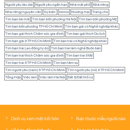
Người yêu lâu dài
Người yêu ngắn hạn
Nhà mặt phố
Nhà riêng
Nhà riêng/ nguyên căn
Sự kiện:
tennis
thương mại
Trang chủ
Tìm bạn bè mới
Tìm bạn bốn phương Hà Nội
Tìm bạn bốn phương Mỹ
Tìm bạn bốn phương TP Hồ Chí Minh
Tìm bạn gái có Nghề nghiệp khác
Tìm bạn gái thích Chăm sóc gia đình
Tìm bạn gái thích Du lịch
Tìm bạn gái ở TP Hồ Chí Minh
Tìm bạn trai có Nghề nghiệp khác
Tìm bạn trai Lao động tự do
Tìm bạn trai làm nghề Buôn bán
Tìm bạn trai thích Chăm sóc gia đình
Tìm bạn trai ở Mỹ
Tìm bạn trai ở TP Hồ Chí Minh
Tìm bạn tâm sự
Tìm người yêu (nam) ở TP Hồ Chí Minh
Tìm người yêu (nữ) ở TP Hồ Chí Minh
Tổng Hợp
Việc làm
Việc làm Hà Nội
Đất ở/ Đất thổ cư
Dịch vụ xem mặt kết hôn
Bạn thuộc mẫu người nào