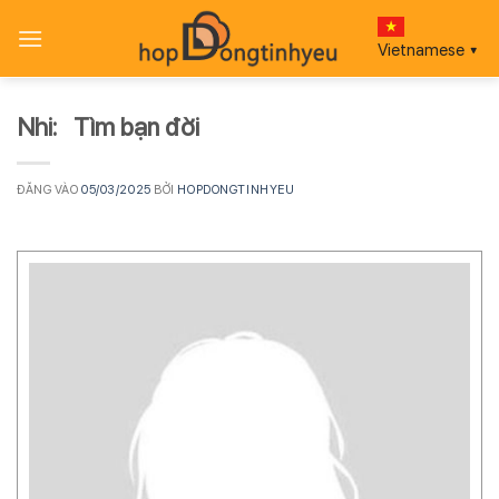
Bỏ
qua
Vietnamese
▼
nội
dung
Nhi: Tìm bạn đời
ĐĂNG VÀO
05/03/2025
BỞI
HOPDONGTINHYEU