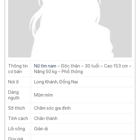
Thông tin
Nữ tìm nam
– Độc thân – 30 tuổi – Cao 153 cm –
cơ bản
Nặng 50 kg – Phổ thông
Nơi ở
Long Khánh, Đồng Nai
Dáng
Mũm mỉm
người
Sở thích
Chăm sóc gia đình
Tính cách
Chân thành
Lối sống
Giản dị
Qúy giá