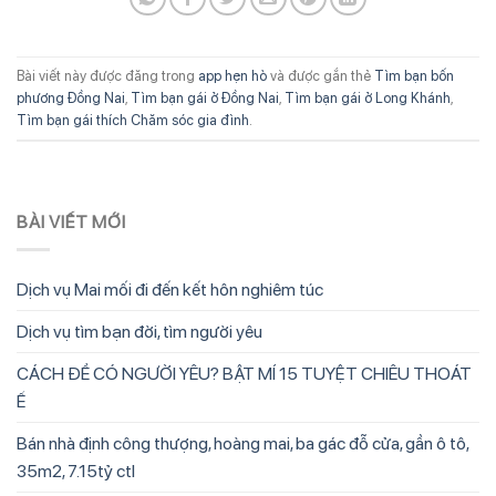
Bài viết này được đăng trong
app hẹn hò
và được gắn thẻ
Tìm bạn bốn
phương Đồng Nai
,
Tìm bạn gái ở Đồng Nai
,
Tìm bạn gái ở Long Khánh
,
Tìm bạn gái thích Chăm sóc gia đình
.
BÀI VIẾT MỚI
Dịch vụ Mai mối đi đến kết hôn nghiêm túc
Dịch vụ tìm bạn đời, tìm người yêu
CÁCH ĐỂ CÓ NGƯỜI YÊU? BẬT MÍ 15 TUYỆT CHIÊU THOÁT
Ế
Bán nhà định công thượng, hoàng mai, ba gác đỗ cửa, gần ô tô,
35m2, 7.15tỷ ctl