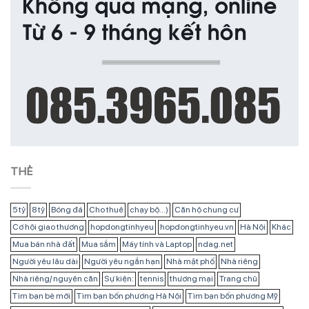
THẺ
5 tỷ
8 tỷ
Bóng đá
Cho thuê
chạy bộ...)
Căn hộ chung cư
Cơ hội giao thương
hopdongtinhyeu
hopdongtinhyeu.vn
Hà Nội
Khác
Mua bán nhà đất
Mua sắm
Máy tính và Laptop
ndag.net
Người yêu lâu dài
Người yêu ngắn hạn
Nhà mặt phố
Nhà riêng
Nhà riêng/ nguyên căn
Sự kiện:
tennis
thương mại
Trang chủ
Tìm bạn bè mới
Tìm bạn bốn phương Hà Nội
Tìm bạn bốn phương Mỹ