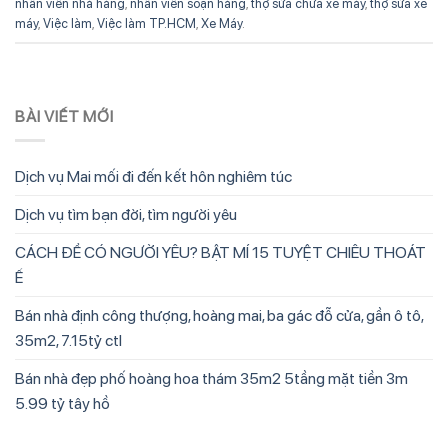
nhân viên nhà hàng
,
nhân viên soạn hàng
,
thợ sửa chữa xe máy
,
thợ sửa xe
máy
,
Việc làm
,
Việc làm TP.HCM
,
Xe Máy
.
BÀI VIẾT MỚI
Dịch vụ Mai mối đi đến kết hôn nghiêm túc
Dịch vụ tìm bạn đời, tìm người yêu
CÁCH ĐỂ CÓ NGƯỜI YÊU? BẬT MÍ 15 TUYỆT CHIÊU THOÁT
Ế
Bán nhà định công thượng, hoàng mai, ba gác đỗ cửa, gần ô tô,
35m2, 7.15tỷ ctl
Bán nhà đẹp phố hoàng hoa thám 35m2 5tầng mặt tiền 3m
5.99 tỷ tây hồ