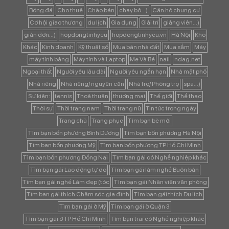
Bóng đá
Cho thuê
Chào bán
chạy bộ...)
Căn hộ chung cư
Cơ hội giao thương
du lịch
Gia dụng
Giải trí
giảng viên...)
giản đơn...)
hopdongtinhyeu
hopdongtinhyeu.vn
Hà Nội
Kho
Khác
Kinh doanh
Kỹ thuật số
Mua bán nhà đất
Mua sắm
Máy
máy tính bảng
Máy tính và Laptop
Mẹ Và Bé
nail
ndag.net
Ngoại thất
Người yêu lâu dài
Người yêu ngắn hạn
Nhà mặt phố
Nhà riêng
Nhà riêng/ nguyên căn
Nhà trọ/ Phòng trọ
spa...)
Sự kiện:
tennis
Thoả thuận
thương mại
Thế giới
Thể thao
Thời sự
Thời trang nam
Thời trang nữ
Tin tức trong ngày
Trang chủ
Trang phục
Tìm bạn bè mới
Tìm bạn bốn phương Bình Dương
Tìm bạn bốn phương Hà Nội
Tìm bạn bốn phương Mỹ
Tìm bạn bốn phương TP Hồ Chí Minh
Tìm bạn bốn phương Đồng Nai
Tìm bạn gái có Nghề nghiệp khác
Tìm bạn gái Lao động tự do
Tìm bạn gái làm nghề Buôn bán
Tìm bạn gái nghề Làm đẹp (tóc
Tìm bạn gái Nhân viên văn phòng
Tìm bạn gái thích Chăm sóc gia đình
Tìm bạn gái thích Du lịch
Tìm bạn gái ở Mỹ
Tìm bạn gái ở Quận 3
Tìm bạn gái ở TP Hồ Chí Minh
Tìm bạn trai có Nghề nghiệp khác