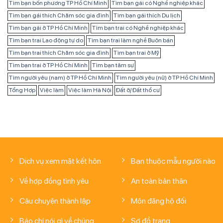
Tìm bạn bốn phương TP Hồ Chí Minh
Tìm bạn gái có Nghề nghiệp khác
Tìm bạn gái thích Chăm sóc gia đình
Tìm bạn gái thích Du lịch
Tìm bạn gái ở TP Hồ Chí Minh
Tìm bạn trai có Nghề nghiệp khác
Tìm bạn trai Lao động tự do
Tìm bạn trai làm nghề Buôn bán
Tìm bạn trai thích Chăm sóc gia đình
Tìm bạn trai ở Mỹ
Tìm bạn trai ở TP Hồ Chí Minh
Tìm bạn tâm sự
Tìm người yêu (nam) ở TP Hồ Chí Minh
Tìm người yêu (nữ) ở TP Hồ Chí Minh
Tổng Hợp
Việc làm
Việc làm Hà Nội
Đất ở/ Đất thổ cư
Dịch vụ xem mặt kết hôn
Bạn thuộc mẫu người nào
Về hợp đồng tình yêu
An toàn bản thân
Câu chuyện thành lập
Môn đăng hộ đối
Báo chí nói gì về chúng
Sơ đồ trang