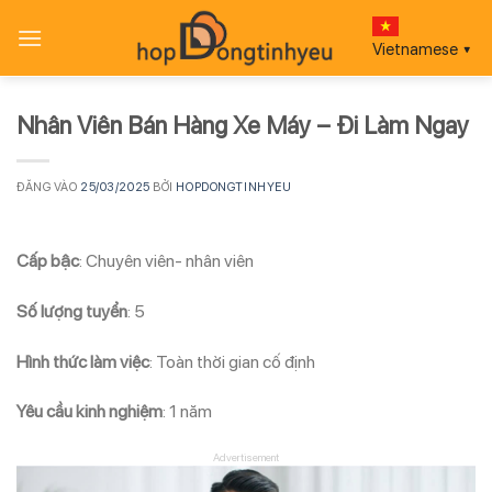
Bỏ
qua
Vietnamese
▼
nội
dung
Nhân Viên Bán Hàng Xe Máy – Đi Làm Ngay
ĐĂNG VÀO
25/03/2025
BỞI
HOPDONGTINHYEU
Cấp bậc
: Chuyên viên- nhân viên
Số lượng tuyển
: 5
Hình thức làm việc
: Toàn thời gian cố định
Yêu cầu kinh nghiệm
: 1 năm
Advertisement