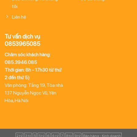
tôi
Liên hệ
Tư vấn dịch vụ
0853965085
Chăm sóc khách hàng:
085.3946.085
Thời gian: 8h - 17h30 từ thứ
2 đến thứ 5)
Văn phòng: Tầng 19, Tòa nhà
137 Nguyễn Ngọc Vũ, Yên
Hòa, Hà Nội
2 tỷ
3 tỷ
5
5 tỷ
6
6 tỷ
7
8 tỷ
9 tỷ
Bán hàng - Kinh doanh