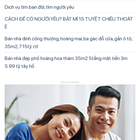
Dịch vụ tìm bạn đời, tìm người yêu
CÁCH ĐỂ CÓ NGƯỜI YÊU? BẬT MÍ 15 TUYỆT CHIÊU THOÁT
Ế
Bán nhà định công thượng, hoàng mai, ba gác đỗ cửa, gần ô tô,
35m2, 7.15tỷ ctl
Bán nhà đẹp phố hoàng hoa thám 35m2 5tầng mặt tiền 3m
5.99 tỷ tây hồ
Advertisement