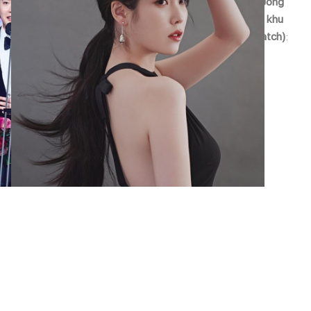
Tháng 12/2022, IU xác nhận
hẹn hò
cùng diễn viên Lee Jong
Suk sau khi Dispatch tung loạt ảnh hẹn hò của cả hai tại khu
nghỉ dưỡng sang trọng ở Nagoya, Nhật Bản. (Ảnh: Dispatch)
: