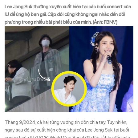
Lee Jong Suk thường xuyên xuất hiện tại các buổi concert của
IU để ủng hộ bạn gái. Cặp đôi cũng không ngại nhắc đến đối
phương trong nhiều bài phát biểu của mình. (Ảnh: FBNV)
:
Tháng 9/2024, cả hai từng vướng tin đồn chia tay. Tuy nhiên,
ngay sau đó sự xuất hiện công khai của Lee Jong Suk tại buổi
concert của IU ở SVĐ World Cup Seoul đã dập tắt tin đồn này.