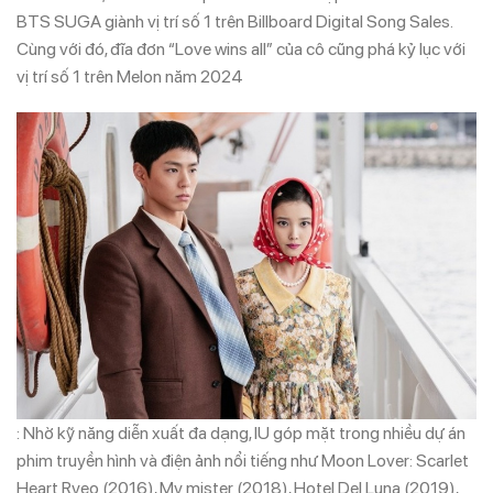
BTS SUGA giành vị trí số 1 trên Billboard Digital Song Sales.
Cùng với đó, đĩa đơn “Love wins all” của cô cũng phá kỷ lục với
vị trí số 1 trên Melon năm 2024
: Nhờ kỹ năng diễn xuất đa dạng, IU góp mặt trong nhiều dự án
phim truyền hình và điện ảnh nổi tiếng như Moon Lover: Scarlet
Heart Ryeo (2016), My mister (2018), Hotel Del Luna (2019),