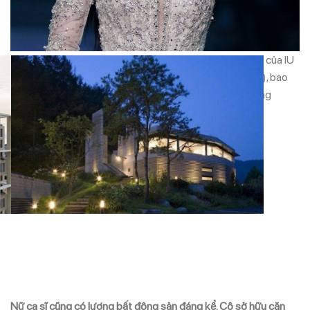
: Theo South China Morning Post (SCMP), giá trị tài sản của IU
khoảng 40-45 triệu USD (khoảng 1-1,12 nghìn tỷ đồng), bao
gồm cả doanh thu từ âm nhạc, diễn xuất và các hợp đồng
quảng cáo.
Nữ ca sĩ cũng có lượng bất động sản đáng kể. Cô sở hữu căn