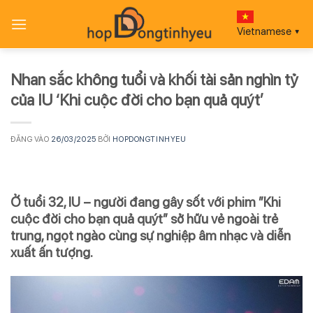
Bỏ
qua
Vietnamese
▼
nội
dung
Nhan sắc không tuổi và khối tài sản nghìn tỷ
của IU ‘Khi cuộc đời cho bạn quả quýt’
ĐĂNG VÀO
26/03/2025
BỞI
HOPDONGTINHYEU
Ở tuổi 32, IU – người đang gây sốt với phim ”Khi
cuộc đời cho bạn quả quýt” sở hữu vẻ ngoài trẻ
trung, ngọt ngào cùng sự nghiệp âm nhạc và diễn
xuất ấn tượng.