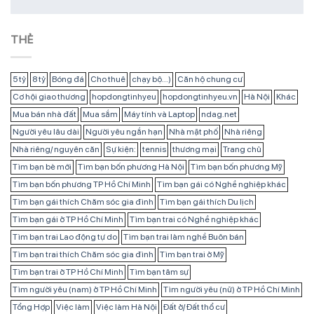
THẺ
5 tỷ
8 tỷ
Bóng đá
Cho thuê
chạy bộ...)
Căn hộ chung cư
Cơ hội giao thương
hopdongtinhyeu
hopdongtinhyeu.vn
Hà Nội
Khác
Mua bán nhà đất
Mua sắm
Máy tính và Laptop
ndag.net
Người yêu lâu dài
Người yêu ngắn hạn
Nhà mặt phố
Nhà riêng
Nhà riêng/ nguyên căn
Sự kiện:
tennis
thương mại
Trang chủ
Tìm bạn bè mới
Tìm bạn bốn phương Hà Nội
Tìm bạn bốn phương Mỹ
Tìm bạn bốn phương TP Hồ Chí Minh
Tìm bạn gái có Nghề nghiệp khác
Tìm bạn gái thích Chăm sóc gia đình
Tìm bạn gái thích Du lịch
Tìm bạn gái ở TP Hồ Chí Minh
Tìm bạn trai có Nghề nghiệp khác
Tìm bạn trai Lao động tự do
Tìm bạn trai làm nghề Buôn bán
Tìm bạn trai thích Chăm sóc gia đình
Tìm bạn trai ở Mỹ
Tìm bạn trai ở TP Hồ Chí Minh
Tìm bạn tâm sự
Tìm người yêu (nam) ở TP Hồ Chí Minh
Tìm người yêu (nữ) ở TP Hồ Chí Minh
Tổng Hợp
Việc làm
Việc làm Hà Nội
Đất ở/ Đất thổ cư