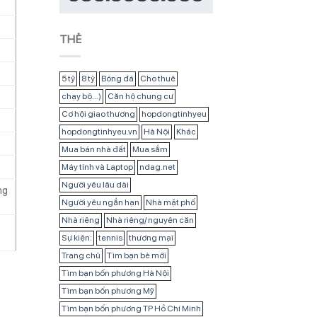
THẺ
5 tỷ
8 tỷ
Bóng đá
Cho thuê
chạy bộ...)
Căn hộ chung cư
Cơ hội giao thương
hopdongtinhyeu
hopdongtinhyeu.vn
Hà Nội
Khác
Mua bán nhà đất
Mua sắm
Máy tính và Laptop
ndag.net
Người yêu lâu dài
ng
Người yêu ngắn hạn
Nhà mặt phố
Nhà riêng
Nhà riêng/ nguyên căn
Sự kiện:
tennis
thương mại
Trang chủ
Tìm bạn bè mới
Tìm bạn bốn phương Hà Nội
Tìm bạn bốn phương Mỹ
Tìm bạn bốn phương TP Hồ Chí Minh