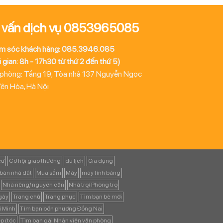
 vấn dịch vụ 0853965085
m sóc khách hàng: 085.3946.085
 gian: 8h - 17h30 từ thứ 2 đến thứ 5)
 phòng: Tầng 19, Tòa nhà 137 Nguyễn Ngọc
Yên Hòa, Hà Nội
cư
Cơ hội giao thương
du lịch
Gia dụng
bán nhà đất
Mua sắm
Máy
máy tính bảng
Nhà riêng/ nguyên căn
Nhà trọ/ Phòng trọ
ngày
Trang chủ
Trang phục
Tìm bạn bè mới
í Minh
Tìm bạn bốn phương Đồng Nai
p (tóc
Tìm bạn gái Nhân viên văn phòng