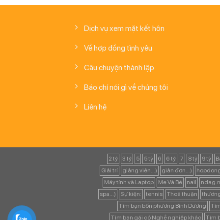
Dịch vụ xem mặt kết hôn
Về hợp đồng tình yêu
Câu chuyện thành lập
Báo chí nói gì về chúng tôi
Liên hệ
2 tỷ
3 tỷ
5
5 tỷ
6
6 tỷ
7
8 tỷ
9 tỷ
B
Giải trí
giảng viên...)
giản đơn...)
hopdong
Máy tính và Laptop
Mẹ Và Bé
nail
ndag.n
spa...)
Sự kiện:
tennis
Thoả thuận
thươn
Tìm bạn bốn phương Bình Dương
Tìm
Tìm bạn gái có Nghề nghiệp khác
Tìm b