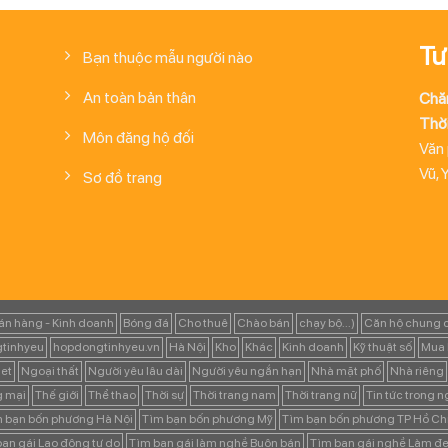
Tư
Bạn thuộc mẫu người nào
An toàn bản thân
Chă
Thời
Môn đăng hộ đối
Văn
Vũ, 
Sơ đồ trang
án hàng - Kinh doanh
Bóng đá
Cho thuê
Chào bán
chạy bộ...)
Căn hộ chung 
tinhyeu
hopdongtinhyeu.vn
Hà Nội
Kho
Khác
Kinh doanh
Kỹ thuật số
Mua 
et
Ngoại thất
Người yêu lâu dài
Người yêu ngắn hạn
Nhà mặt phố
Nhà riêng
g mại
Thế giới
Thể thao
Thời sự
Thời trang nam
Thời trang nữ
Tin tức trong 
 bạn bốn phương Hà Nội
Tìm bạn bốn phương Mỹ
Tìm bạn bốn phương TP Hồ Ch
ạn gái Lao động tự do
Tìm bạn gái làm nghề Buôn bán
Tìm bạn gái nghề Làm đẹ