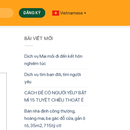
Vietnamese
▼
BÀI VIẾT MỚI
Dịch vụ Mai mối đi đến kết hôn
nghiêm túc
Dịch vụ tìm bạn đời, tìm người
yêu
CÁCH ĐỂ CÓ NGƯỜI YÊU? BẬT
MÍ 15 TUYỆT CHIÊU THOÁT Ế
Bán nhà định công thượng,
hoàng mai, ba gác đỗ cửa, gần ô
tô, 35m2, 7.15tỷ ctl