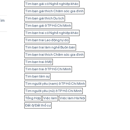
Tìm bạn gái có Nghề nghiệp khác
Tìm bạn gái thích Chăm sóc gia đình
Tìm bạn gái thích Du lịch
ìm
Tìm bạn gái ở TP Hồ Chí Minh
Tìm bạn trai có Nghề nghiệp khác
Tìm bạn trai Lao động tự do
Tìm bạn trai làm nghề Buôn bán
Tìm bạn trai thích Chăm sóc gia đình
Tìm bạn trai ở Mỹ
Tìm bạn trai ở TP Hồ Chí Minh
Tìm bạn tâm sự
Tìm người yêu (nam) ở TP Hồ Chí Minh
Tìm người yêu (nữ) ở TP Hồ Chí Minh
Tổng Hợp
Việc làm
Việc làm Hà Nội
Đất ở/ Đất thổ cư