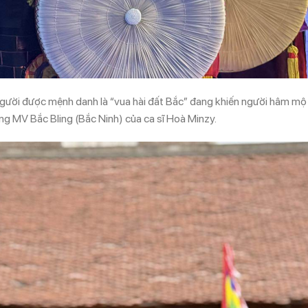
người được mệnh danh là “vua hài đất Bắc” đang khiến người hâm mộ
ong MV Bắc Bling (Bắc Ninh) của ca sĩ Hoà Minzy.