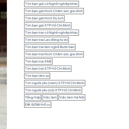
Tìm bạn gái có Nghề nghiệp khác
Tìm bạn gái thích Chăm sóc gia đình
Tìm bạn gái thích Du lịch
Tìm bạn gái ở TP Hồ Chí Minh
Tìm bạn trai có Nghề nghiệp khác
Tìm bạn trai Lao động tự do
Tìm bạn trai làm nghề Buôn bán
Tìm bạn trai thích Chăm sóc gia đình
Tìm bạn trai ở Mỹ
Tìm bạn trai ở TP Hồ Chí Minh
Tìm bạn tâm sự
Tìm người yêu (nam) ở TP Hồ Chí Minh
Tìm người yêu (nữ) ở TP Hồ Chí Minh
Tổng Hợp
Việc làm
Việc làm Hà Nội
Đất ở/ Đất thổ cư