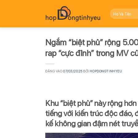
Bỏ
qua
nội
dung
Ngắm “biệt phủ” rộng 5.0
rap “cực đỉnh” trong MV c
ĐĂNG VÀO
07/03/2025
BỞI
HOPDONGTINHYEU
Khu “biệt phủ” này rộng hơn
tiếng với kiến trúc độc đáo, 
kế không gian đậm nét truyề