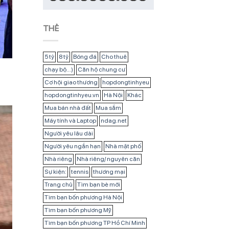
THẺ
5 tỷ
8 tỷ
Bóng đá
Cho thuê
chạy bộ...)
Căn hộ chung cư
Cơ hội giao thương
hopdongtinhyeu
hopdongtinhyeu.vn
Hà Nội
Khác
Mua bán nhà đất
Mua sắm
Máy tính và Laptop
ndag.net
Người yêu lâu dài
Người yêu ngắn hạn
Nhà mặt phố
Nhà riêng
Nhà riêng/ nguyên căn
Sự kiện:
tennis
thương mại
Trang chủ
Tìm bạn bè mới
Tìm bạn bốn phương Hà Nội
Tìm bạn bốn phương Mỹ
Tìm bạn bốn phương TP Hồ Chí Minh