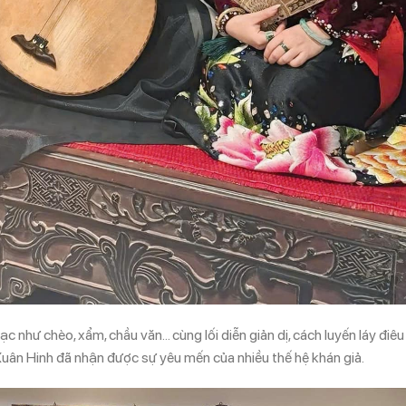
hạc như chèo, xẩm, chầu văn… cùng lối diễn giản dị, cách luyến láy điêu
 Xuân Hinh đã nhận được sự yêu mến của nhiều thế hệ khán giả.