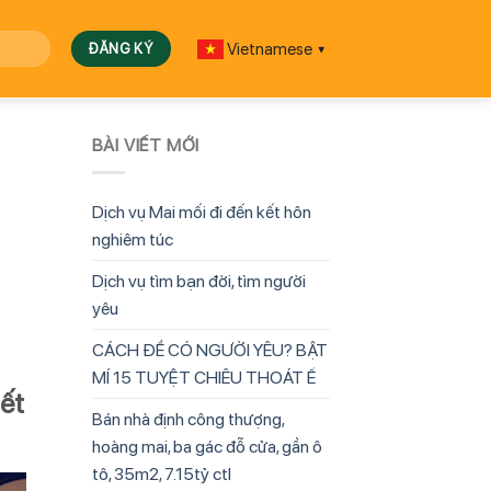
Vietnamese
▼
BÀI VIẾT MỚI
Dịch vụ Mai mối đi đến kết hôn
nghiêm túc
Dịch vụ tìm bạn đời, tìm người
yêu
CÁCH ĐỂ CÓ NGƯỜI YÊU? BẬT
MÍ 15 TUYỆT CHIÊU THOÁT Ế
iết
Bán nhà định công thượng,
hoàng mai, ba gác đỗ cửa, gần ô
tô, 35m2, 7.15tỷ ctl