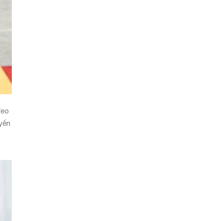
đeo
uyến