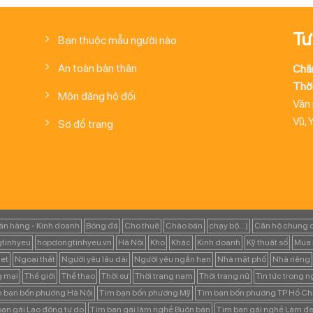
Tư
Bạn thuộc mẫu người nào
An toàn bản thân
Chă
Thời
Môn đăng hộ đối
Văn
Vũ, 
Sơ đồ trang
án hàng - Kinh doanh
Bóng đá
Cho thuê
Chào bán
chạy bộ...)
Căn hộ chung 
tinhyeu
hopdongtinhyeu.vn
Hà Nội
Kho
Khác
Kinh doanh
Kỹ thuật số
Mua 
et
Ngoại thất
Người yêu lâu dài
Người yêu ngắn hạn
Nhà mặt phố
Nhà riêng
g mại
Thế giới
Thể thao
Thời sự
Thời trang nam
Thời trang nữ
Tin tức trong 
 bạn bốn phương Hà Nội
Tìm bạn bốn phương Mỹ
Tìm bạn bốn phương TP Hồ Ch
ạn gái Lao động tự do
Tìm bạn gái làm nghề Buôn bán
Tìm bạn gái nghề Làm đẹ