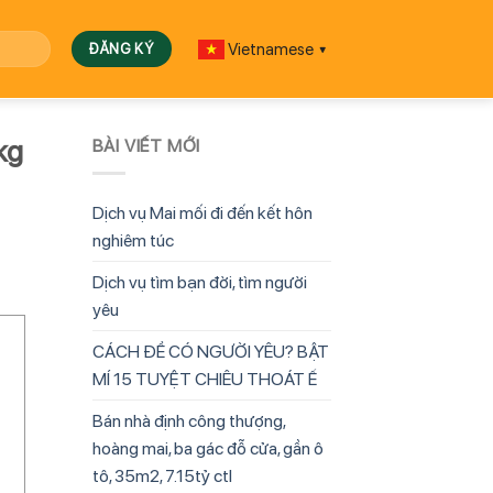
Vietnamese
▼
kg
BÀI VIẾT MỚI
Dịch vụ Mai mối đi đến kết hôn
nghiêm túc
Dịch vụ tìm bạn đời, tìm người
yêu
CÁCH ĐỂ CÓ NGƯỜI YÊU? BẬT
MÍ 15 TUYỆT CHIÊU THOÁT Ế
Bán nhà định công thượng,
hoàng mai, ba gác đỗ cửa, gần ô
tô, 35m2, 7.15tỷ ctl