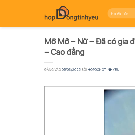
Bỏ
qua
nội
dung
Mỡ Mỡ – Nữ – Đã có gia đ
– Cao đẳng
ĐĂNG VÀO
05/03/2025
BỞI
HOPDONGTINHYEU