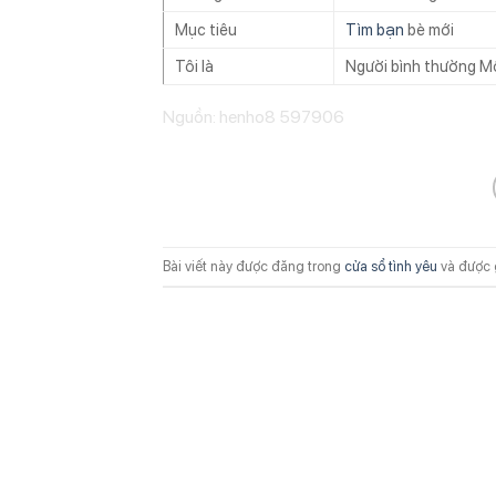
Mục tiêu
Tìm bạn
bè mới
Tôi là
Người bình thường M
Nguồn: henho8 597906
Bài viết này được đăng trong
cửa sổ tình yêu
và được 