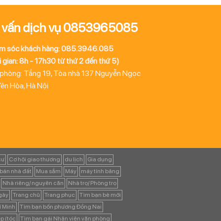
 vấn dịch vụ 0853965085
m sóc khách hàng: 085.3946.085
 gian: 8h - 17h30 từ thứ 2 đến thứ 5)
 phòng: Tầng 19, Tòa nhà 137 Nguyễn Ngọc
Yên Hòa, Hà Nội
cư
Cơ hội giao thương
du lịch
Gia dụng
bán nhà đất
Mua sắm
Máy
máy tính bảng
Nhà riêng/ nguyên căn
Nhà trọ/ Phòng trọ
ngày
Trang chủ
Trang phục
Tìm bạn bè mới
í Minh
Tìm bạn bốn phương Đồng Nai
p (tóc
Tìm bạn gái Nhân viên văn phòng