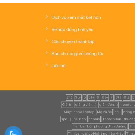
Dịch vụ xem mặt kết hôn
Về hợp đồng tình yêu
Câu chuyện thành lập
Báo chí nói gì về chúng tôi
Liên hệ
2 tỷ
3 tỷ
5
5 tỷ
6
6 tỷ
7
8 tỷ
9 tỷ
B
Giải trí
giảng viên...)
giản đơn...)
hopdong
Máy tính và Laptop
Mẹ Và Bé
nail
ndag.n
spa...)
Sự kiện:
tennis
Thoả thuận
thươn
Tìm bạn bốn phương Bình Dương
Tìm
Tìm bạn gái có Nghề nghiệp khác
Tìm b