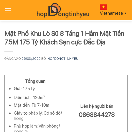
Bỏ
qua
Vietnamese
▼
nội
dung
Mặt Phố Khu Lò Sũ 8 Tầng 1 Hầm Mặt Tiền
7.5M 175 Tỷ Khách Sạn cực Đắc Địa
ĐĂNG VÀO
26/03/2025
BỞI
HOPDONGTINHYEU
Tổng quan
Giá :
175 tỷ
2
Diện tích :
120m
Mặt tiền: Từ 7-10m
Liên hệ người bán
Giấy tờ pháp lý: Có sổ đỏ/
0868844278
hồng
Phù hợp làm: Văn phòng/
công ty