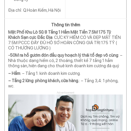
Địa chỉ: Q.Hoàn Kiếm, Hà Nội
Thông tin thêm
Mặt Phố Khu Lò Sũ 8 Tầng 1 Hầm Mặt Tiền 7.5M 175 Tỷ
Khách Sạn cực Đắc Địa
: CỰC KỲ HIẾM CÓ VÀ ĐẸP MẶT TIỀN
7.5M PCCC ĐẦY ĐỦ HỒ SƠ HOÀN CÔNG GIÁ TRỊ 175 TỶ (
CÓ THƯƠNG LƯỢNG )
-50M ra hồ gươm đón đầu quy hoạch lý thái tổ đẹp vô cùng
: –
Nhà thuộc dạng hiếm có, 2 thoáng, thiết kế 7 tầng 1 hầm
thông sàn, hiện đang cho thuê kinh doanh kim cương đá quý
– Hầm
: – Tầng 1: kinh doanh kim cương.
– Tầng 2 lửng: phòng khách, cửa hàng.
: – Tầng 3,4: 1 phòng,
wc.
Advertisement