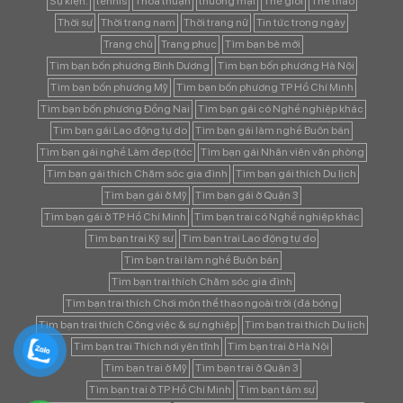
Sự kiện:
tennis
Thoả thuận
thương mại
Thế giới
Thể thao
Thời sự
Thời trang nam
Thời trang nữ
Tin tức trong ngày
Trang chủ
Trang phục
Tìm bạn bè mới
Tìm bạn bốn phương Bình Dương
Tìm bạn bốn phương Hà Nội
Tìm bạn bốn phương Mỹ
Tìm bạn bốn phương TP Hồ Chí Minh
Tìm bạn bốn phương Đồng Nai
Tìm bạn gái có Nghề nghiệp khác
Tìm bạn gái Lao động tự do
Tìm bạn gái làm nghề Buôn bán
Tìm bạn gái nghề Làm đẹp (tóc
Tìm bạn gái Nhân viên văn phòng
Tìm bạn gái thích Chăm sóc gia đình
Tìm bạn gái thích Du lịch
Tìm bạn gái ở Mỹ
Tìm bạn gái ở Quận 3
Tìm bạn gái ở TP Hồ Chí Minh
Tìm bạn trai có Nghề nghiệp khác
Tìm bạn trai Kỹ sư
Tìm bạn trai Lao động tự do
Tìm bạn trai làm nghề Buôn bán
Tìm bạn trai thích Chăm sóc gia đình
Tìm bạn trai thích Chơi môn thể thao ngoài trời (đá bóng
Tìm bạn trai thích Công việc & sự nghiệp
Tìm bạn trai thích Du lịch
Tìm bạn trai Thích nơi yên tĩnh
Tìm bạn trai ở Hà Nội
Tìm bạn trai ở Mỹ
Tìm bạn trai ở Quận 3
Tìm bạn trai ở TP Hồ Chí Minh
Tìm bạn tâm sự