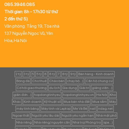
085.3946.085
Thời gian: 8h - 17h30 từ thứ
2 đến thứ 5)
Văn phòng: Tầng 19, Tòa nhà
137 Nguyễn Ngọc Vũ, Yên
Hòa, Hà Nội
2 tỷ
3 tỷ
5
5 tỷ
6
6 tỷ
7
8 tỷ
9 tỷ
Bán hàng - Kinh doanh
Bóng đá
Cho thuê
Chào bán
chạy bộ...)
Căn hộ chung cư
Cơ hội giao thương
du lịch
Gia dụng
Giải trí
giảng viên...)
giản đơn...)
hopdongtinhyeu
hopdongtinhyeu.vn
Hà Nội
Kho
Khác
Kinh doanh
Kỹ thuật số
Mua bán nhà đất
Mua sắm
Máy
máy tính bảng
Máy tính và Laptop
Mẹ Và Bé
nail
ndag.net
Ngoại thất
Người yêu lâu dài
Người yêu ngắn hạn
Nhà mặt phố
Nhà riêng
Nhà riêng/ nguyên căn
Nhà trọ/ Phòng trọ
spa...)