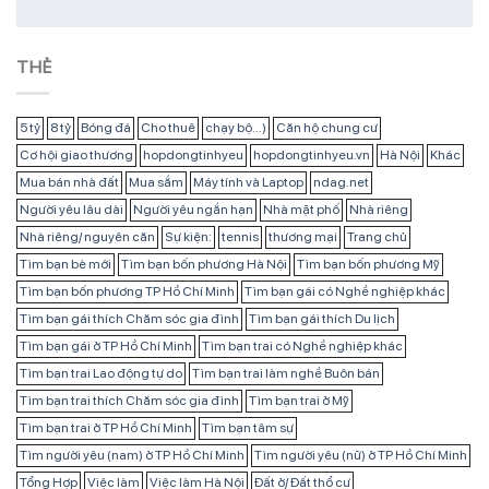
THẺ
5 tỷ
8 tỷ
Bóng đá
Cho thuê
chạy bộ...)
Căn hộ chung cư
Cơ hội giao thương
hopdongtinhyeu
hopdongtinhyeu.vn
Hà Nội
Khác
Mua bán nhà đất
Mua sắm
Máy tính và Laptop
ndag.net
Người yêu lâu dài
Người yêu ngắn hạn
Nhà mặt phố
Nhà riêng
Nhà riêng/ nguyên căn
Sự kiện:
tennis
thương mại
Trang chủ
Tìm bạn bè mới
Tìm bạn bốn phương Hà Nội
Tìm bạn bốn phương Mỹ
Tìm bạn bốn phương TP Hồ Chí Minh
Tìm bạn gái có Nghề nghiệp khác
Tìm bạn gái thích Chăm sóc gia đình
Tìm bạn gái thích Du lịch
Tìm bạn gái ở TP Hồ Chí Minh
Tìm bạn trai có Nghề nghiệp khác
Tìm bạn trai Lao động tự do
Tìm bạn trai làm nghề Buôn bán
Tìm bạn trai thích Chăm sóc gia đình
Tìm bạn trai ở Mỹ
Tìm bạn trai ở TP Hồ Chí Minh
Tìm bạn tâm sự
Tìm người yêu (nam) ở TP Hồ Chí Minh
Tìm người yêu (nữ) ở TP Hồ Chí Minh
Tổng Hợp
Việc làm
Việc làm Hà Nội
Đất ở/ Đất thổ cư