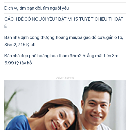
Dịch vụ tìm bạn đời, tìm người yêu
CÁCH ĐỂ CÓ NGƯỜI YÊU? BẬT MÍ 15 TUYỆT CHIÊU THOÁT
Ế
Bán nhà định công thượng, hoàng mai, ba gác đỗ cửa, gần ô tô,
35m2, 7.15tỷ ctl
Bán nhà đẹp phố hoàng hoa thám 35m2 5tầng mặt tiền 3m
5.99 tỷ tây hồ
Advertisement