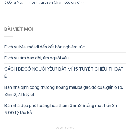
ở Đồng Nai
,
Tìm bạn trai thích Chăm sóc gia đình
.
BÀI VIẾT MỚI
Dịch vụ Mai mối đi đến kết hôn nghiêm túc
Dịch vụ tìm bạn đời, tìm người yêu
CÁCH ĐỂ CÓ NGƯỜI YÊU? BẬT MÍ 15 TUYỆT CHIÊU THOÁT
Ế
Bán nhà định công thượng, hoàng mai, ba gác đỗ cửa, gần ô tô,
35m2, 7.15tỷ ctl
Bán nhà đẹp phố hoàng hoa thám 35m2 5tầng mặt tiền 3m
5.99 tỷ tây hồ
Advertisement