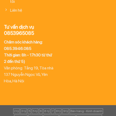
tôi
Liên hệ
Tư vấn dịch vụ
0853965085
Chăm sóc khách hàng:
085.3946.085
Thời gian: 8h - 17h30 từ thứ
2 đến thứ 5)
Văn phòng: Tầng 19, Tòa nhà
137 Nguyễn Ngọc Vũ, Yên
Hòa, Hà Nội
2 tỷ
3 tỷ
5
5 tỷ
6
6 tỷ
7
8 tỷ
9 tỷ
Bán hàng - Kinh doanh