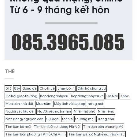
THẺ
5 tỷ
8 tỷ
Bóng đá
Cho thuê
chạy bộ...)
Căn hộ chung cư
Cơ hội giao thương
hopdongtinhyeu
hopdongtinhyeu.vn
Hà Nội
Khác
Mua bán nhà đất
Mua sắm
Máy tính và Laptop
ndag.net
Người yêu lâu dài
Người yêu ngắn hạn
Nhà mặt phố
Nhà riêng
Nhà riêng/ nguyên căn
Sự kiện:
tennis
thương mại
Trang chủ
Tìm bạn bè mới
Tìm bạn bốn phương Hà Nội
Tìm bạn bốn phương Mỹ
Tìm bạn bốn phương TP Hồ Chí Minh
Tìm bạn gái có Nghề nghiệp khác