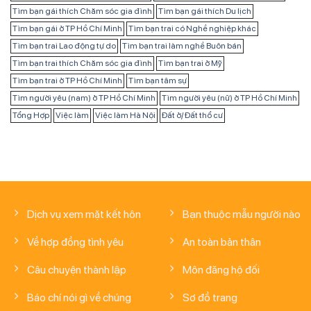
Tìm bạn gái thích Chăm sóc gia đình
Tìm bạn gái thích Du lịch
Tìm bạn gái ở TP Hồ Chí Minh
Tìm bạn trai có Nghề nghiệp khác
Tìm bạn trai Lao động tự do
Tìm bạn trai làm nghề Buôn bán
Tìm bạn trai thích Chăm sóc gia đình
Tìm bạn trai ở Mỹ
Tìm bạn trai ở TP Hồ Chí Minh
Tìm bạn tâm sự
Tìm người yêu (nam) ở TP Hồ Chí Minh
Tìm người yêu (nữ) ở TP Hồ Chí Minh
Tổng Hợp
Việc làm
Việc làm Hà Nội
Đất ở/ Đất thổ cư
Dịch vụ xem mặt kết hôn
Bạn thuộc mẫu người nào
Về hợp đồng tình yêu
An toàn bản thân
Câu chuyện thành lập
Môn đăng hộ đối
Báo chí nói gì về chúng
Sơ đồ trang