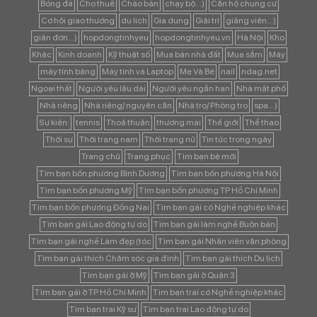
Bóng đá
Cho thuê
Chào bán
chạy bộ...)
Căn hộ chung cư
Cơ hội giao thương
du lịch
Gia dụng
Giải trí
giảng viên...)
giản đơn...)
hopdongtinhyeu
hopdongtinhyeu.vn
Hà Nội
Kho
Khác
Kinh doanh
Kỹ thuật số
Mua bán nhà đất
Mua sắm
Máy
máy tính bảng
Máy tính và Laptop
Mẹ Và Bé
nail
ndag.net
Ngoại thất
Người yêu lâu dài
Người yêu ngắn hạn
Nhà mặt phố
Nhà riêng
Nhà riêng/ nguyên căn
Nhà trọ/ Phòng trọ
spa...)
Sự kiện:
tennis
Thoả thuận
thương mại
Thế giới
Thể thao
Thời sự
Thời trang nam
Thời trang nữ
Tin tức trong ngày
Trang chủ
Trang phục
Tìm bạn bè mới
Tìm bạn bốn phương Bình Dương
Tìm bạn bốn phương Hà Nội
Tìm bạn bốn phương Mỹ
Tìm bạn bốn phương TP Hồ Chí Minh
Tìm bạn bốn phương Đồng Nai
Tìm bạn gái có Nghề nghiệp khác
Tìm bạn gái Lao động tự do
Tìm bạn gái làm nghề Buôn bán
Tìm bạn gái nghề Làm đẹp (tóc
Tìm bạn gái Nhân viên văn phòng
Tìm bạn gái thích Chăm sóc gia đình
Tìm bạn gái thích Du lịch
Tìm bạn gái ở Mỹ
Tìm bạn gái ở Quận 3
Tìm bạn gái ở TP Hồ Chí Minh
Tìm bạn trai có Nghề nghiệp khác
Tìm bạn trai Kỹ sư
Tìm bạn trai Lao động tự do