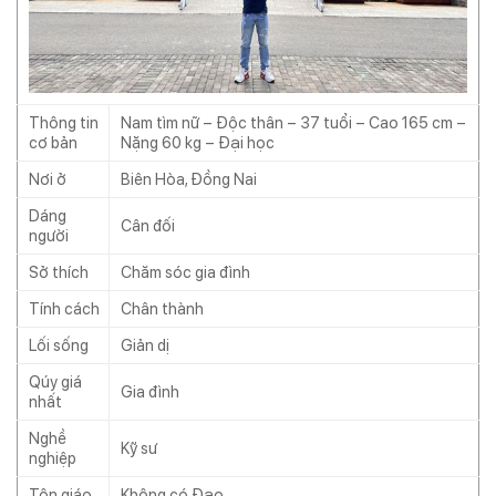
Thông tin
Nam tìm nữ – Độc thân – 37 tuổi – Cao 165 cm –
cơ bản
Nặng 60 kg – Đại học
Nơi ở
Biên Hòa, Đồng Nai
Dáng
Cân đối
người
Sở thích
Chăm sóc gia đình
Tính cách
Chân thành
Lối sống
Giản dị
Qúy giá
Gia đình
nhất
Nghề
Kỹ sư
nghiệp
Tôn giáo
Không có Đạo