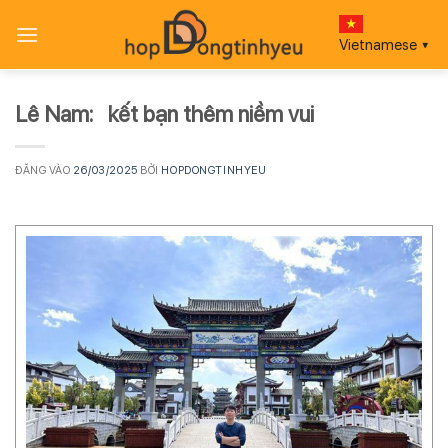
Bỏ
qua
Vietnamese
▼
nội
dung
Lê Nam: kết bạn thêm niềm vui
ĐĂNG VÀO
26/03/2025
BỞI
HOPDONGTINHYEU