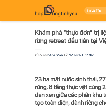
Bỏ
qua
nội
dung
Khám phá “thực đơn” trị liệ
rừng retreat đầu tiên tại V
ĐĂNG VÀO
08/03/2025
BỞI
HOPDONGTINHYEU
23 ha mặt nước sinh thái, 2
rừng, 8 tầng thực vật cùng 
đan xen giữa các phân khu tạo
tạo toàn diện, dành riêng c