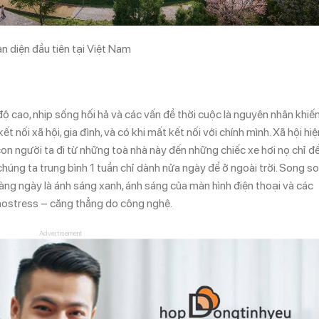
oàn diện đầu tiên tại Việt Nam
ộ cao, nhịp sống hối hả và các vấn đề thời cuộc là nguyên nhân khiế
t nối xã hội, gia đình, và có khi mất kết nối với chính mình. Xã hội hiệ
con người ta đi từ những toà nhà này đến những chiếc xe hơi nọ chỉ đ
húng ta trung bình 1 tuần chỉ dành nửa ngày để ở ngoài trời. Song s
àng ngày là ánh sáng xanh, ánh sáng của màn hình điện thoại và các
hnostress – căng thẳng do công nghệ.
Advertisement