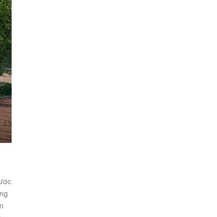
được
ong
am