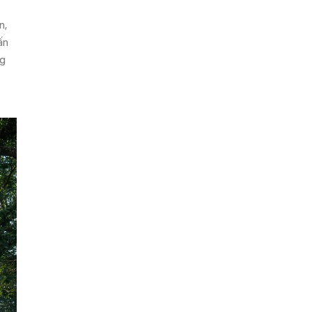
n,
ấn
ng