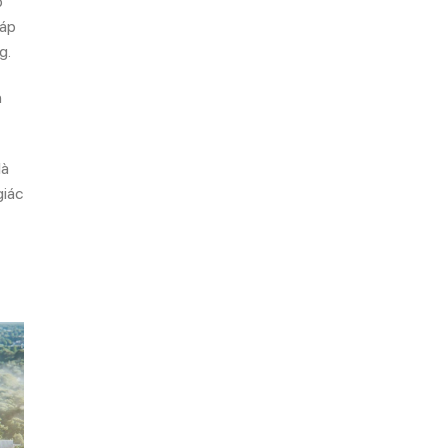
p
 áp
g.
h
là
giác