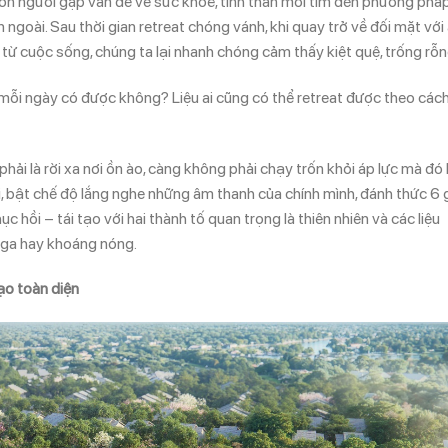
 con người gặp vấn đề về sức khoẻ, tinh thần mới tìm đến phương phá
 ngoài. Sau thời gian retreat chóng vánh, khi quay trở về đối mặt với
từ cuộc sống, chúng ta lại nhanh chóng cảm thấy kiệt quệ, trống rỗn
 mỗi ngày có được không? Liệu ai cũng có thể retreat được theo các
ải là rời xa nơi ồn ào, càng không phải chạy trốn khỏi áp lực mà đó 
, bật chế độ lắng nghe những âm thanh của chính mình, đánh thức 6 
hục hồi – tái tạo với hai thành tố quan trọng là thiên nhiên và các liệu
yoga hay khoáng nóng.
tạo toàn diện