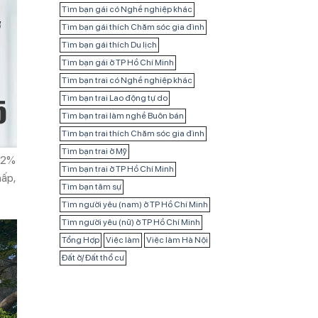
Tìm bạn gái có Nghề nghiệp khác
Tìm bạn gái thích Chăm sóc gia đình
Tìm bạn gái thích Du lịch
Tìm bạn gái ở TP Hồ Chí Minh
Tìm bạn trai có Nghề nghiệp khác
Tìm bạn trai Lao động tự do
Tìm bạn trai làm nghề Buôn bán
Tìm bạn trai thích Chăm sóc gia đình
Tìm bạn trai ở Mỹ
 42%
Tìm bạn trai ở TP Hồ Chí Minh
hấp,
Tìm bạn tâm sự
Tìm người yêu (nam) ở TP Hồ Chí Minh
Tìm người yêu (nữ) ở TP Hồ Chí Minh
Tổng Hợp
Việc làm
Việc làm Hà Nội
Đất ở/ Đất thổ cư