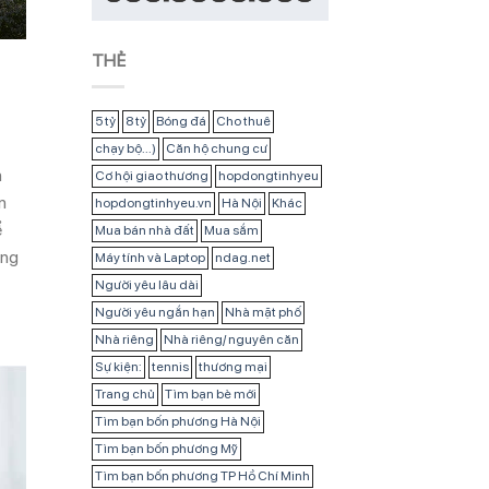
THẺ
5 tỷ
8 tỷ
Bóng đá
Cho thuê
chạy bộ...)
Căn hộ chung cư
n
Cơ hội giao thương
hopdongtinhyeu
n
hopdongtinhyeu.vn
Hà Nội
Khác
ể
Mua bán nhà đất
Mua sắm
ong
Máy tính và Laptop
ndag.net
Người yêu lâu dài
Người yêu ngắn hạn
Nhà mặt phố
Nhà riêng
Nhà riêng/ nguyên căn
Sự kiện:
tennis
thương mại
Trang chủ
Tìm bạn bè mới
Tìm bạn bốn phương Hà Nội
Tìm bạn bốn phương Mỹ
Tìm bạn bốn phương TP Hồ Chí Minh