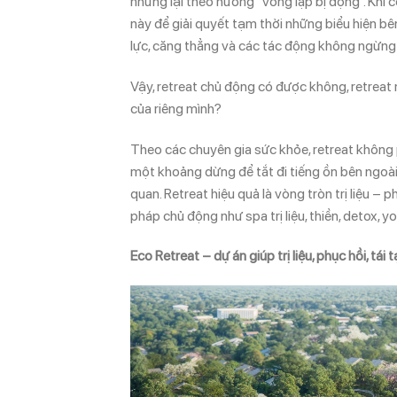
nhưng lại theo hướng “vòng lặp bị động”. Khi
này để giải quyết tạm thời những biểu hiện bên
lực, căng thẳng và các tác động không ngừng 
Vậy, retreat chủ động có được không, retreat
của riêng mình?
Theo các chuyên gia sức khỏe, retreat không ph
một khoảng dừng để tắt đi tiếng ồn bên ngoài
quan. Retreat hiệu quả là vòng tròn trị liệu – p
pháp chủ động như spa trị liệu, thiền, detox, 
Eco Retreat – dự án giúp trị liệu, phục hồi, tái 