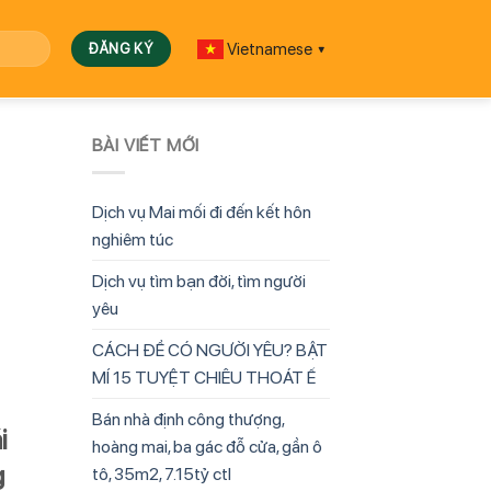
Vietnamese
▼
BÀI VIẾT MỚI
Dịch vụ Mai mối đi đến kết hôn
nghiêm túc
Dịch vụ tìm bạn đời, tìm người
yêu
CÁCH ĐỂ CÓ NGƯỜI YÊU? BẬT
MÍ 15 TUYỆT CHIÊU THOÁT Ế
Bán nhà định công thượng,
i
hoàng mai, ba gác đỗ cửa, gần ô
g
tô, 35m2, 7.15tỷ ctl