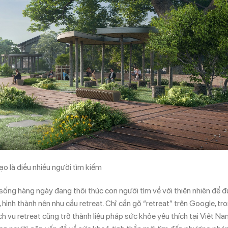
tạo là điều nhiều người tìm kiếm
 sống hàng ngày đang thôi thúc con người tìm về với thiên nhiên để 
, hình thành nên nhu cầu retreat. Chỉ cần gõ “retreat” trên Google, tr
ịch vụ retreat cũng trở thành liệu pháp sức khỏe yêu thích tại Việt N