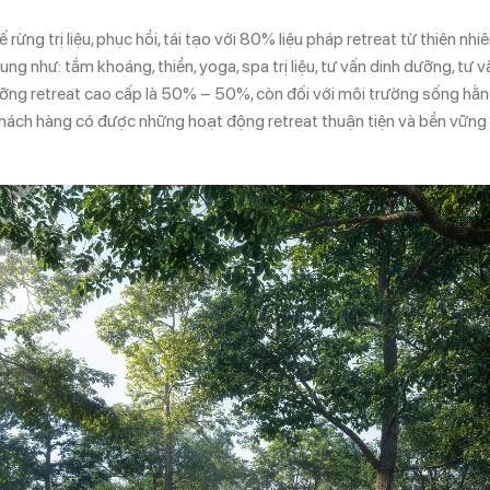
ng trị liệu, phục hồi, tái tạo với 80% liệu pháp retreat từ thiên nhiê
ng như: tắm khoáng, thiền, yoga, spa trị liệu, tư vấn dinh dưỡng, tư v
 dưỡng retreat cao cấp là 50% – 50%, còn đối với môi trường sống hằ
p khách hàng có được những hoạt động retreat thuận tiện và bền vững