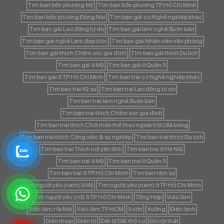
Tìm bạn bốn phương Mỹ
Tìm bạn bốn phương TP Hồ Chí Minh
Tìm bạn bốn phương Đồng Nai
Tìm bạn gái có Nghề nghiệp khác
Tìm bạn gái Lao động tự do
Tìm bạn gái làm nghề Buôn bán
Tìm bạn gái nghề Làm đẹp (tóc
Tìm bạn gái Nhân viên văn phòng
Tìm bạn gái thích Chăm sóc gia đình
Tìm bạn gái thích Du lịch
Tìm bạn gái ở Mỹ
Tìm bạn gái ở Quận 3
Tìm bạn gái ở TP Hồ Chí Minh
Tìm bạn trai có Nghề nghiệp khác
Tìm bạn trai Kỹ sư
Tìm bạn trai Lao động tự do
Tìm bạn trai làm nghề Buôn bán
Tìm bạn trai thích Chăm sóc gia đình
Tìm bạn trai thích Chơi môn thể thao ngoài trời (đá bóng
Tìm bạn trai thích Công việc & sự nghiệp
Tìm bạn trai thích Du lịch
Tìm bạn trai Thích nơi yên tĩnh
Tìm bạn trai ở Hà Nội
Tìm bạn trai ở Mỹ
Tìm bạn trai ở Quận 3
Tìm bạn trai ở TP Hồ Chí Minh
Tìm bạn tâm sự
Tìm người yêu (nam) ở Mỹ
Tìm người yêu (nam) ở TP Hồ Chí Minh
Tìm người yêu (nữ) ở TP Hồ Chí Minh
Tổng Hợp
Việc làm
Việc làm Hà Nội
Việc làm TP.HCM
Vườn
Xưởng
Điện lạnh
Điện thoại
Điện tử
Đất ở/ Đất thổ cư
Đồ nội thất