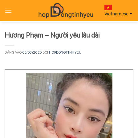
Bỏ
qua
Vietnamese
▼
nội
dung
Hương Phạm – Người yêu lâu dài
ĐĂNG VÀO
08/03/2025
BỞI
HOPDONGTINHYEU