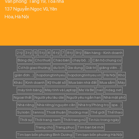
Văn phòng: Tầng 19, Tòa nhà
137 Nguyễn Ngọc Vũ, Yên
Hòa, Hà Nội
2 tỷ
3 tỷ
5
5 tỷ
6
6 tỷ
7
8 tỷ
9 tỷ
Bán hàng - Kinh doanh
Bóng đá
Cho thuê
Chào bán
chạy bộ...)
Căn hộ chung cư
Cơ hội giao thương
du lịch
Gia dụng
Giải trí
giảng viên...)
giản đơn...)
hopdongtinhyeu
hopdongtinhyeu.vn
Hà Nội
Kho
Khác
Kinh doanh
Kỹ thuật số
Mua bán nhà đất
Mua sắm
Máy
máy tính bảng
Máy tính và Laptop
Mẹ Và Bé
nail
ndag.net
Ngoại thất
Người yêu lâu dài
Người yêu ngắn hạn
Nhà mặt phố
Nhà riêng
Nhà riêng/ nguyên căn
Nhà trọ/ Phòng trọ
spa...)
Sự kiện:
tennis
Thoả thuận
thương mại
Thế giới
Thể thao
Thời sự
Thời trang nam
Thời trang nữ
Tin tức trong ngày
Trang chủ
Trang phục
Tìm bạn bè mới
Tìm bạn bốn phương Bình Dương
Tìm bạn bốn phương Hà Nội