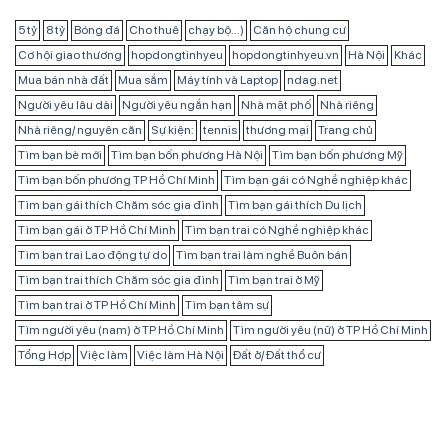
5 tỷ
8 tỷ
Bóng đá
Cho thuê
chạy bộ...)
Căn hộ chung cư
Cơ hội giao thương
hopdongtinhyeu
hopdongtinhyeu.vn
Hà Nội
Khác
Mua bán nhà đất
Mua sắm
Máy tính và Laptop
ndag.net
Người yêu lâu dài
Người yêu ngắn hạn
Nhà mặt phố
Nhà riêng
Nhà riêng/ nguyên căn
Sự kiện:
tennis
thương mại
Trang chủ
Tìm bạn bè mới
Tìm bạn bốn phương Hà Nội
Tìm bạn bốn phương Mỹ
Tìm bạn bốn phương TP Hồ Chí Minh
Tìm bạn gái có Nghề nghiệp khác
Tìm bạn gái thích Chăm sóc gia đình
Tìm bạn gái thích Du lịch
Tìm bạn gái ở TP Hồ Chí Minh
Tìm bạn trai có Nghề nghiệp khác
Tìm bạn trai Lao động tự do
Tìm bạn trai làm nghề Buôn bán
Tìm bạn trai thích Chăm sóc gia đình
Tìm bạn trai ở Mỹ
Tìm bạn trai ở TP Hồ Chí Minh
Tìm bạn tâm sự
Tìm người yêu (nam) ở TP Hồ Chí Minh
Tìm người yêu (nữ) ở TP Hồ Chí Minh
Tổng Hợp
Việc làm
Việc làm Hà Nội
Đất ở/ Đất thổ cư