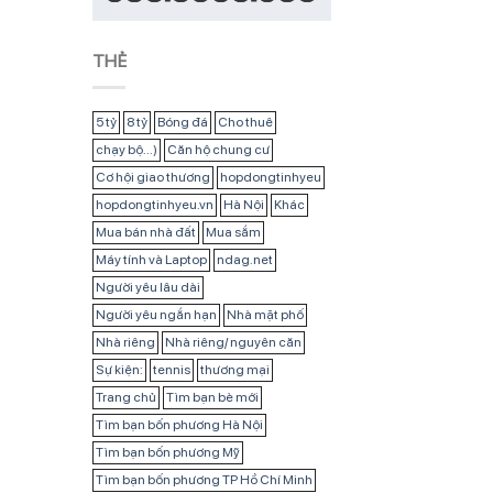
THẺ
5 tỷ
8 tỷ
Bóng đá
Cho thuê
chạy bộ...)
Căn hộ chung cư
Cơ hội giao thương
hopdongtinhyeu
hopdongtinhyeu.vn
Hà Nội
Khác
Mua bán nhà đất
Mua sắm
Máy tính và Laptop
ndag.net
Người yêu lâu dài
Người yêu ngắn hạn
Nhà mặt phố
Nhà riêng
Nhà riêng/ nguyên căn
Sự kiện:
tennis
thương mại
Trang chủ
Tìm bạn bè mới
Tìm bạn bốn phương Hà Nội
Tìm bạn bốn phương Mỹ
Tìm bạn bốn phương TP Hồ Chí Minh