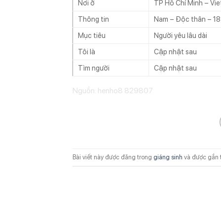
Nơi ở
TP Hồ Chí Minh – Vi
Thông tin
Nam – Độc thân – 18
Mục tiêu
Người yêu lâu dài
Tôi là
Cập nhật sau
Tìm người
Cập nhật sau
Nguồn: henho8 829807
Bài viết này được đăng trong
giáng sinh
và được gắn 