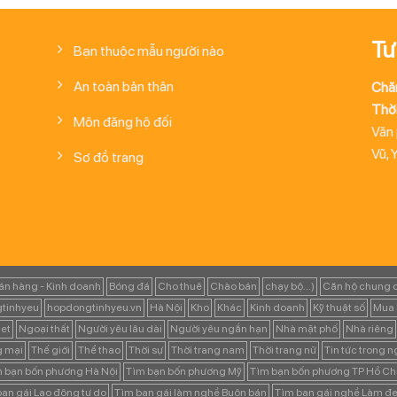
Tư
Bạn thuộc mẫu người nào
An toàn bản thân
Chă
Thời
Môn đăng hộ đối
Văn
Vũ, 
Sơ đồ trang
án hàng - Kinh doanh
Bóng đá
Cho thuê
Chào bán
chạy bộ...)
Căn hộ chung 
tinhyeu
hopdongtinhyeu.vn
Hà Nội
Kho
Khác
Kinh doanh
Kỹ thuật số
Mua 
et
Ngoại thất
Người yêu lâu dài
Người yêu ngắn hạn
Nhà mặt phố
Nhà riêng
g mại
Thế giới
Thể thao
Thời sự
Thời trang nam
Thời trang nữ
Tin tức trong 
 bạn bốn phương Hà Nội
Tìm bạn bốn phương Mỹ
Tìm bạn bốn phương TP Hồ Ch
ạn gái Lao động tự do
Tìm bạn gái làm nghề Buôn bán
Tìm bạn gái nghề Làm đẹ