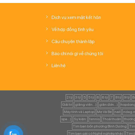
Dịch vụ xem mặt kết hôn
Về hợp đồng tình yêu
Câu chuyện thành lập
Báo chí nói gì về chúng tôi
Liên hệ
2 tỷ
3 tỷ
5
5 tỷ
6
6 tỷ
7
8 tỷ
9 tỷ
B
Giải trí
giảng viên...)
giản đơn...)
hopdong
Máy tính và Laptop
Mẹ Và Bé
nail
ndag.n
spa...)
Sự kiện:
tennis
Thoả thuận
thươn
Tìm bạn bốn phương Bình Dương
Tìm
Tìm bạn gái có Nghề nghiệp khác
Tìm b