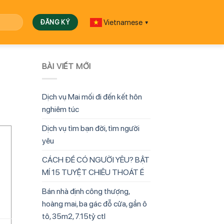
Vietnamese
▼
BÀI VIẾT MỚI
Dịch vụ Mai mối đi đến kết hôn
nghiêm túc
Dịch vụ tìm bạn đời, tìm người
yêu
CÁCH ĐỂ CÓ NGƯỜI YÊU? BẬT
MÍ 15 TUYỆT CHIÊU THOÁT Ế
Bán nhà định công thượng,
hoàng mai, ba gác đỗ cửa, gần ô
tô, 35m2, 7.15tỷ ctl