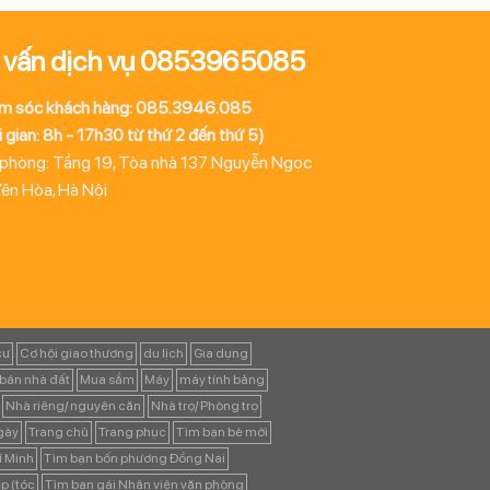
 vấn dịch vụ 0853965085
m sóc khách hàng: 085.3946.085
 gian: 8h - 17h30 từ thứ 2 đến thứ 5)
 phòng: Tầng 19, Tòa nhà 137 Nguyễn Ngọc
Yên Hòa, Hà Nội
cư
Cơ hội giao thương
du lịch
Gia dụng
bán nhà đất
Mua sắm
Máy
máy tính bảng
Nhà riêng/ nguyên căn
Nhà trọ/ Phòng trọ
ngày
Trang chủ
Trang phục
Tìm bạn bè mới
í Minh
Tìm bạn bốn phương Đồng Nai
p (tóc
Tìm bạn gái Nhân viên văn phòng