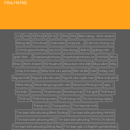
Hòa, Hà Nội
2 tỷ
3 tỷ
5
5 tỷ
6
6 tỷ
7
8 tỷ
9 tỷ
Bán hàng - Kinh doanh
Bóng đá
Cho thuê
Chào bán
chạy bộ...)
Căn hộ chung cư
Cơ hội giao thương
du lịch
Gia dụng
Giải trí
giảng viên...)
giản đơn...)
hopdongtinhyeu
hopdongtinhyeu.vn
Hà Nội
Kho
Khác
Kinh doanh
Kỹ thuật số
Mua bán nhà đất
Mua sắm
Máy
máy tính bảng
Máy tính và Laptop
Mẹ Và Bé
nail
ndag.net
Ngoại thất
Người yêu lâu dài
Người yêu ngắn hạn
Nhà mặt phố
Nhà riêng
Nhà riêng/ nguyên căn
Nhà trọ/ Phòng trọ
spa...)
Sự kiện:
tennis
Thoả thuận
thương mại
Thế giới
Thể thao
Thời sự
Thời trang nam
Thời trang nữ
Tin tức trong ngày
Trang chủ
Trang phục
Tìm bạn bè mới
Tìm bạn bốn phương Bình Dương
Tìm bạn bốn phương Hà Nội
Tìm bạn bốn phương Mỹ
Tìm bạn bốn phương TP Hồ Chí Minh
Tìm bạn bốn phương Đồng Nai
Tìm bạn gái có Nghề nghiệp khác