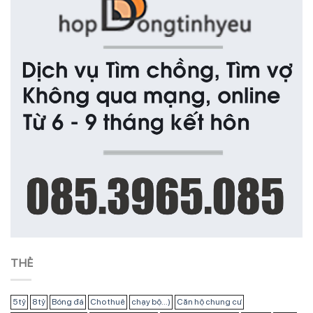
THẺ
5 tỷ
8 tỷ
Bóng đá
Cho thuê
chạy bộ...)
Căn hộ chung cư