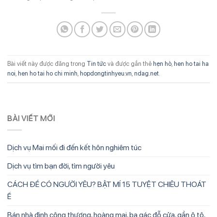
Bài viết này được đăng trong
Tin tức
và được gắn thẻ
hẹn hò
,
hen ho tai ha
noi
,
hen ho tai ho chi minh
,
hopdongtinhyeu.vn
,
ndag.net
.
BÀI VIẾT MỚI
Dịch vụ Mai mối đi đến kết hôn nghiêm túc
Dịch vụ tìm bạn đời, tìm người yêu
CÁCH ĐỂ CÓ NGƯỜI YÊU? BẬT MÍ 15 TUYỆT CHIÊU THOÁT
Ế
Bán nhà định công thượng, hoàng mai, ba gác đỗ cửa, gần ô tô,