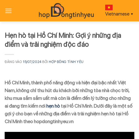
Bỏ
qua
Vietnamese
▼
nội
dung
Hẹn hò tại Hồ Chí Minh: Gợi ý những địa
điểm và trải nghiệm độc đáo
ĐĂNG VÀO
15/07/2024
BỞI
HỢP ĐỒNG TÌNH YÊU
Hồ Chí Minh, thành phố năng động và hiện đại bậc nhất Việt
Nam, không chỉ thu hút du khách bởi những tòa nhà chọc trời,
khu mua sắm sầm uất mà còn là điểm đến lý tưởng cho những
ai đang tìm kiếm nơi
hẹn hò
tại Hồ Chí Minh. Dưới đây là một số
gợi ý cho bạn về những địa điểm và trải nghiệm hẹn hò tại Hồ
Chí Minh theo hopdongtinhyeu.vn