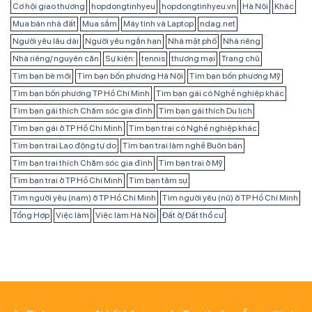
Cơ hội giao thương
hopdongtinhyeu
hopdongtinhyeu.vn
Hà Nội
Khác
Mua bán nhà đất
Mua sắm
Máy tính và Laptop
ndag.net
Người yêu lâu dài
Người yêu ngắn hạn
Nhà mặt phố
Nhà riêng
Nhà riêng/ nguyên căn
Sự kiện:
tennis
thương mại
Trang chủ
Tìm bạn bè mới
Tìm bạn bốn phương Hà Nội
Tìm bạn bốn phương Mỹ
Tìm bạn bốn phương TP Hồ Chí Minh
Tìm bạn gái có Nghề nghiệp khác
Tìm bạn gái thích Chăm sóc gia đình
Tìm bạn gái thích Du lịch
Tìm bạn gái ở TP Hồ Chí Minh
Tìm bạn trai có Nghề nghiệp khác
Tìm bạn trai Lao động tự do
Tìm bạn trai làm nghề Buôn bán
Tìm bạn trai thích Chăm sóc gia đình
Tìm bạn trai ở Mỹ
Tìm bạn trai ở TP Hồ Chí Minh
Tìm bạn tâm sự
Tìm người yêu (nam) ở TP Hồ Chí Minh
Tìm người yêu (nữ) ở TP Hồ Chí Minh
Tổng Hợp
Việc làm
Việc làm Hà Nội
Đất ở/ Đất thổ cư