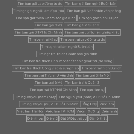
Tìm bạn gái Lao động tự do
Tìm bạn gái làm nghề Buôn bán
Tìm bạn gái nghề Làm đẹp (tóc
Tìm bạn gái Nhân viên văn phòng
Tìm bạn gái thích Chăm sóc gia đình
Tìm bạn gái thích Du lịch
Tìm bạn gái ở Mỹ
Tìm bạn gái ở Quận 3
Tìm bạn gái ở TP Hồ Chí Minh
Tìm bạn trai có Nghề nghiệp khác
Tìm bạn trai Kỹ sư
Tìm bạn trai Lao động tự do
Tìm bạn trai làm nghề Buôn bán
Tìm bạn trai thích Chăm sóc gia đình
Tìm bạn trai thích Chơi môn thể thao ngoài trời (đá bóng
Tìm bạn trai thích Công việc & sự nghiệp
Tìm bạn trai thích Du lịch
Tìm bạn trai Thích nơi yên tĩnh
Tìm bạn trai ở Hà Nội
Tìm bạn trai ở Mỹ
Tìm bạn trai ở Quận 3
Tìm bạn trai ở TP Hồ Chí Minh
Tìm bạn tâm sự
Tìm người yêu (nam) ở Mỹ
Tìm người yêu (nam) ở TP Hồ Chí Minh
Tìm người yêu (nữ) ở TP Hồ Chí Minh
Tổng Hợp
Việc làm
Việc làm Hà Nội
Việc làm TP.HCM
Vườn
Xưởng
Điện lạnh
Điện thoại
Điện tử
Đất ở/ Đất thổ cư
Đồ nội thất