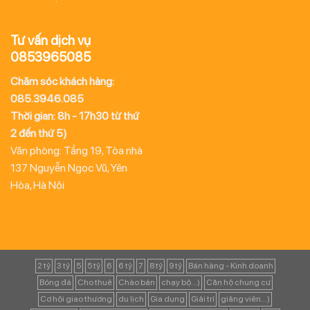
Tư vấn dịch vụ
0853965085
Chăm sóc khách hàng:
085.3946.085
Thời gian: 8h - 17h30 từ thứ
2 đến thứ 5)
Văn phòng: Tầng 19, Tòa nhà
137 Nguyễn Ngọc Vũ, Yên
Hòa, Hà Nội
2 tỷ
3 tỷ
5
5 tỷ
6
6 tỷ
7
8 tỷ
9 tỷ
Bán hàng - Kinh doanh
Bóng đá
Cho thuê
Chào bán
chạy bộ...)
Căn hộ chung cư
Cơ hội giao thương
du lịch
Gia dụng
Giải trí
giảng viên...)