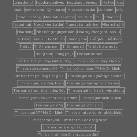
giản đơn...)
hopdongtinhyeu
hopdongtinhyeu.vn
Hà Nội
Kho
Khác
Kinh doanh
Kỹ thuật số
Mua bán nhà đất
Mua sắm
Máy
máy tính bảng
Máy tính và Laptop
Mẹ Và Bé
nail
ndag.net
Ngoại thất
Người yêu lâu dài
Người yêu ngắn hạn
Nhà mặt phố
Nhà riêng
Nhà riêng/ nguyên căn
Nhà trọ/ Phòng trọ
spa...)
Sự kiện:
tennis
Thoả thuận
thương mại
Thế giới
Thể thao
Thời sự
Thời trang nam
Thời trang nữ
Tin tức trong ngày
Trang chủ
Trang phục
Tìm bạn bè mới
Tìm bạn bốn phương Bình Dương
Tìm bạn bốn phương Hà Nội
Tìm bạn bốn phương Mỹ
Tìm bạn bốn phương TP Hồ Chí Minh
Tìm bạn bốn phương Đồng Nai
Tìm bạn gái có Nghề nghiệp khác
Tìm bạn gái Lao động tự do
Tìm bạn gái làm nghề Buôn bán
Tìm bạn gái nghề Làm đẹp (tóc
Tìm bạn gái Nhân viên văn phòng
Tìm bạn gái thích Chăm sóc gia đình
Tìm bạn gái thích Du lịch
Tìm bạn gái ở Mỹ
Tìm bạn gái ở Quận 3
Tìm bạn gái ở TP Hồ Chí Minh
Tìm bạn trai có Nghề nghiệp khác
Tìm bạn trai Kỹ sư
Tìm bạn trai Lao động tự do
Tìm bạn trai làm nghề Buôn bán
Tìm bạn trai thích Chăm sóc gia đình