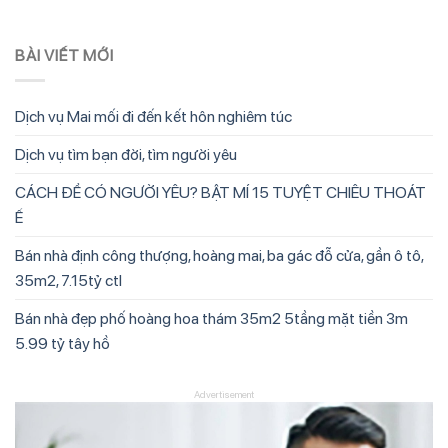
BÀI VIẾT MỚI
Dịch vụ Mai mối đi đến kết hôn nghiêm túc
Dịch vụ tìm bạn đời, tìm người yêu
CÁCH ĐỂ CÓ NGƯỜI YÊU? BẬT MÍ 15 TUYỆT CHIÊU THOÁT
Ế
Bán nhà định công thượng, hoàng mai, ba gác đỗ cửa, gần ô tô,
35m2, 7.15tỷ ctl
Bán nhà đẹp phố hoàng hoa thám 35m2 5tầng mặt tiền 3m
5.99 tỷ tây hồ
Advertisement