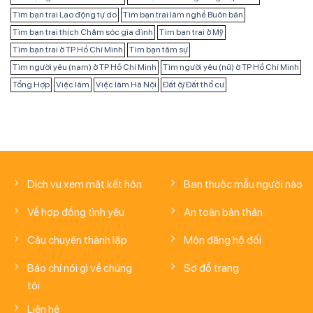
Tìm bạn trai Lao động tự do
Tìm bạn trai làm nghề Buôn bán
Tìm bạn trai thích Chăm sóc gia đình
Tìm bạn trai ở Mỹ
Tìm bạn trai ở TP Hồ Chí Minh
Tìm bạn tâm sự
Tìm người yêu (nam) ở TP Hồ Chí Minh
Tìm người yêu (nữ) ở TP Hồ Chí Minh
Tổng Hợp
Việc làm
Việc làm Hà Nội
Đất ở/ Đất thổ cư
Dịch vụ xem mặt kết hôn
Bạn thuộc mẫu người nào
Về hợp đồng tình yêu
An toàn bản thân
Câu chuyện thành lập
Môn đăng hộ đối
Báo chí nói gì về chúng
Sơ đồ trang
tôi
Liên hệ