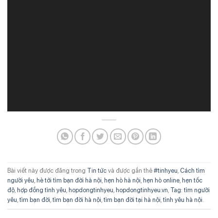
Bài viết này được đăng trong
Tin tức
và được gắn thẻ
#tinhyeu
,
Cách tìm
người yêu
,
hè tới tìm bạn đời hà nội
,
hẹn hò hà nội
,
hẹn hò online
,
hẹn tốc
độ
,
hợp đồng tình yêu
,
hopdongtinhyeu
,
hopdongtinhyeu.vn
,
Tag: tìm người
yêu
,
tìm bạn đời
,
tìm bạn đời hà nội
,
tìm bạn đời tại hà nội
,
tình yêu hà nội
.