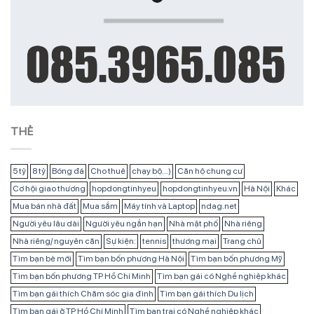
THẺ
5 tỷ
8 tỷ
Bóng đá
Cho thuê
chạy bộ...)
Căn hộ chung cư
Cơ hội giao thương
hopdongtinhyeu
hopdongtinhyeu.vn
Hà Nội
Khác
Mua bán nhà đất
Mua sắm
Máy tính và Laptop
ndag.net
Người yêu lâu dài
Người yêu ngắn hạn
Nhà mặt phố
Nhà riêng
Nhà riêng/ nguyên căn
Sự kiện:
tennis
thương mại
Trang chủ
Tìm bạn bè mới
Tìm bạn bốn phương Hà Nội
Tìm bạn bốn phương Mỹ
Tìm bạn bốn phương TP Hồ Chí Minh
Tìm bạn gái có Nghề nghiệp khác
Tìm bạn gái thích Chăm sóc gia đình
Tìm bạn gái thích Du lịch
Tìm bạn gái ở TP Hồ Chí Minh
Tìm bạn trai có Nghề nghiệp khác