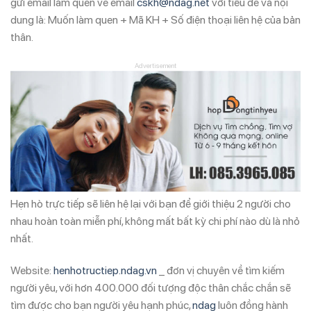
gửi email làm quen về email
cskh@ndag.net
với tiêu đề và nội
dung là: Muốn làm quen + Mã KH + Số điện thoại liên hệ của bản
thân.
Advertisement
Hẹn hò trực tiếp sẽ liên hệ lại với bạn để giới thiệu 2 người cho
nhau hoàn toàn miễn phí, không mất bất kỳ chi phí nào dù là nhỏ
nhất.
Website:
henhotructiep.ndag.vn
_ đơn vị chuyên về tìm kiếm
người yêu, với hơn 400.000 đối tượng độc thân chắc chắn sẽ
tìm được cho bạn người yêu hạnh phúc,
ndag
luôn đồng hành