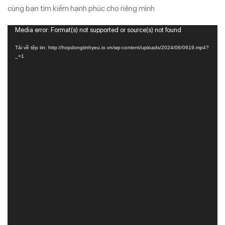
cùng bạn tìm kiếm hạnh phúc cho riêng mình
Trình
Media error: Format(s) not supported or source(s) not found
chơi
Tải về tệp tin: http://hopdongtinhyeu.io.vn/wp-content/uploads/2024/06/0619.mp4?
Video
_=1