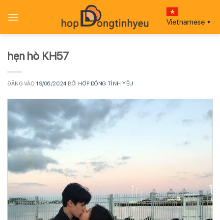
Bỏ
qua
Vietnamese
▼
nội
dung
hẹn hò KH57
ĐĂNG VÀO
19/06/2024
BỞI
HỢP ĐỒNG TÌNH YÊU