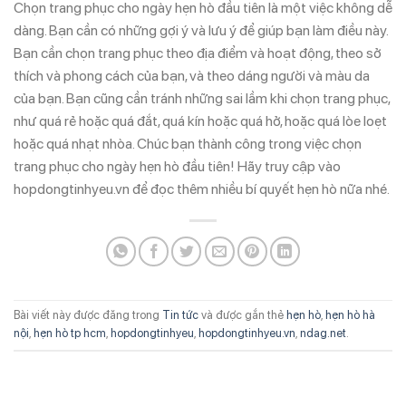
Chọn trang phục cho ngày hẹn hò đầu tiên là một việc không dễ
dàng. Bạn cần có những gợi ý và lưu ý để giúp bạn làm điều này.
Bạn cần chọn trang phục theo địa điểm và hoạt động, theo sở
thích và phong cách của bạn, và theo dáng người và màu da
của bạn. Bạn cũng cần tránh những sai lầm khi chọn trang phục,
như quá rẻ hoặc quá đắt, quá kín hoặc quá hở, hoặc quá lòe loẹt
hoặc quá nhạt nhòa. Chúc bạn thành công trong việc chọn
trang phục cho ngày hẹn hò đầu tiên! Hãy truy cập vào
hopdongtinhyeu.vn để đọc thêm nhiều bí quyết hẹn hò nữa nhé.
Bài viết này được đăng trong
Tin tức
và được gắn thẻ
hẹn hò
,
hẹn hò hà
nội
,
hẹn hò tp hcm
,
hopdongtinhyeu
,
hopdongtinhyeu.vn
,
ndag.net
.