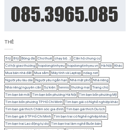
THẺ
5 tỷ
8 tỷ
Bóng đá
Cho thuê
chạy bộ...)
Căn hộ chung cư
Cơ hội giao thương
hopdongtinhyeu
hopdongtinhyeu.vn
Hà Nội
Khác
Mua bán nhà đất
Mua sắm
Máy tính và Laptop
ndag.net
Người yêu lâu dài
Người yêu ngắn hạn
Nhà mặt phố
Nhà riêng
Nhà riêng/ nguyên căn
Sự kiện:
tennis
thương mại
Trang chủ
Tìm bạn bè mới
Tìm bạn bốn phương Hà Nội
Tìm bạn bốn phương Mỹ
Tìm bạn bốn phương TP Hồ Chí Minh
Tìm bạn gái có Nghề nghiệp khác
Tìm bạn gái thích Chăm sóc gia đình
Tìm bạn gái thích Du lịch
Tìm bạn gái ở TP Hồ Chí Minh
Tìm bạn trai có Nghề nghiệp khác
Tìm bạn trai Lao động tự do
Tìm bạn trai làm nghề Buôn bán