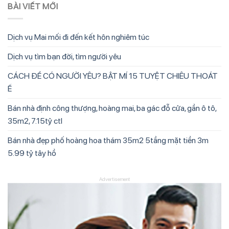
BÀI VIẾT MỚI
Dịch vụ Mai mối đi đến kết hôn nghiêm túc
Dịch vụ tìm bạn đời, tìm người yêu
CÁCH ĐỂ CÓ NGƯỜI YÊU? BẬT MÍ 15 TUYỆT CHIÊU THOÁT
Ế
Bán nhà định công thượng, hoàng mai, ba gác đỗ cửa, gần ô tô,
35m2, 7.15tỷ ctl
Bán nhà đẹp phố hoàng hoa thám 35m2 5tầng mặt tiền 3m
5.99 tỷ tây hồ
Advertisement