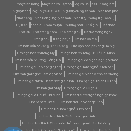
máy tính bảng
Máy tính và Laptop
Mẹ Và Bé
nail
ndag.net
Ngoại thất
Người yêu lâu dài
Người yêu ngắn hạn
Nhà mặt phố
Nhà riêng
Nhà riêng/ nguyên căn
Nhà trọ/ Phòng trọ
spa...)
Sự kiện:
tennis
Thoả thuận
thương mại
Thế giới
Thể thao
Thời sự
Thời trang nam
Thời trang nữ
Tin tức trong ngày
Trang chủ
Trang phục
Tìm bạn bè mới
Tìm bạn bốn phương Bình Dương
Tìm bạn bốn phương Hà Nội
Tìm bạn bốn phương Mỹ
Tìm bạn bốn phương TP Hồ Chí Minh
Tìm bạn bốn phương Đồng Nai
Tìm bạn gái có Nghề nghiệp khác
Tìm bạn gái Lao động tự do
Tìm bạn gái làm nghề Buôn bán
Tìm bạn gái nghề Làm đẹp (tóc
Tìm bạn gái Nhân viên văn phòng
Tìm bạn gái thích Chăm sóc gia đình
Tìm bạn gái thích Du lịch
Tìm bạn gái ở Mỹ
Tìm bạn gái ở Quận 3
Tìm bạn gái ở TP Hồ Chí Minh
Tìm bạn trai có Nghề nghiệp khác
Tìm bạn trai Kỹ sư
Tìm bạn trai Lao động tự do
Tìm bạn trai làm nghề Buôn bán
Tìm bạn trai thích Chăm sóc gia đình
Tìm bạn trai thích Chơi môn thể thao ngoài trời (đá bóng
Tìm bạn trai thích Công việc & sự nghiệp
Tìm bạn trai thích Du lịch