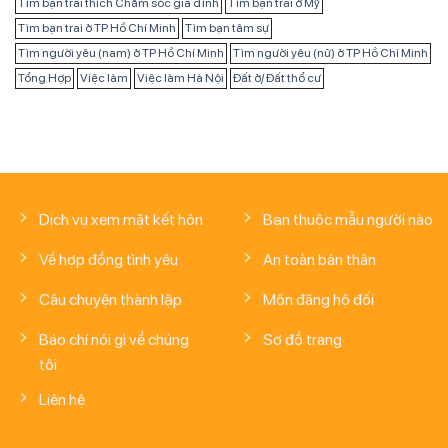
Tìm bạn trai thích Chăm sóc gia đình
Tìm bạn trai ở Mỹ
Tìm bạn trai ở TP Hồ Chí Minh
Tìm bạn tâm sự
Tìm người yêu (nam) ở TP Hồ Chí Minh
Tìm người yêu (nữ) ở TP Hồ Chí Minh
Tổng Hợp
Việc làm
Việc làm Hà Nội
Đất ở/ Đất thổ cư
Dịch vụ xem mặt kết hôn
Bạn thuộc mẫu người nào
Về hợp đồng tình yêu
An toàn bản thân
Câu chuyện thành lập
Môn đăng hộ đối
Báo chí nói gì về chúng
Sơ đồ trang
tôi
Liên hệ