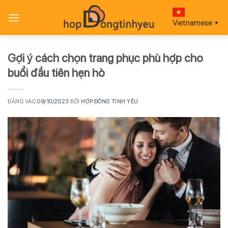
Bỏ
qua
Vietnamese
▼
nội
dung
Gợi ý cách chọn trang phục phù hợp cho
buổi đầu tiên hẹn hò
ĐĂNG VÀO
09/10/2023
BỞI
HỢP ĐỒNG TÌNH YÊU