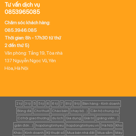
Tư vấn dịch vụ
0853965085
Chăm sóc khách hàng:
085.3946.085
Thời gian: 8h - 17h30 từ thứ
2 đến thứ 5)
Văn phòng: Tầng 19, Tòa nhà
137 Nguyễn Ngọc Vũ, Yên
Hòa, Hà Nội
2 tỷ
3 tỷ
5
5 tỷ
6
6 tỷ
7
8 tỷ
9 tỷ
Bán hàng - Kinh doanh
Bóng đá
Cho thuê
Chào bán
chạy bộ...)
Căn hộ chung cư
Cơ hội giao thương
du lịch
Gia dụng
Giải trí
giảng viên...)
giản đơn...)
hopdongtinhyeu
hopdongtinhyeu.vn
Hà Nội
Kho
Khác
Kinh doanh
Kỹ thuật số
Mua bán nhà đất
Mua sắm
Máy