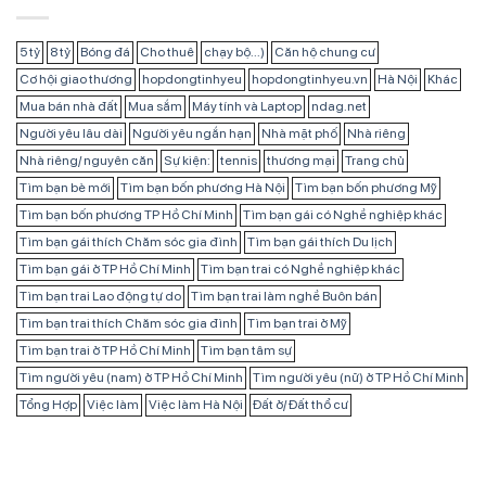
5 tỷ
8 tỷ
Bóng đá
Cho thuê
chạy bộ...)
Căn hộ chung cư
Cơ hội giao thương
hopdongtinhyeu
hopdongtinhyeu.vn
Hà Nội
Khác
Mua bán nhà đất
Mua sắm
Máy tính và Laptop
ndag.net
Người yêu lâu dài
Người yêu ngắn hạn
Nhà mặt phố
Nhà riêng
Nhà riêng/ nguyên căn
Sự kiện:
tennis
thương mại
Trang chủ
Tìm bạn bè mới
Tìm bạn bốn phương Hà Nội
Tìm bạn bốn phương Mỹ
Tìm bạn bốn phương TP Hồ Chí Minh
Tìm bạn gái có Nghề nghiệp khác
Tìm bạn gái thích Chăm sóc gia đình
Tìm bạn gái thích Du lịch
Tìm bạn gái ở TP Hồ Chí Minh
Tìm bạn trai có Nghề nghiệp khác
Tìm bạn trai Lao động tự do
Tìm bạn trai làm nghề Buôn bán
Tìm bạn trai thích Chăm sóc gia đình
Tìm bạn trai ở Mỹ
Tìm bạn trai ở TP Hồ Chí Minh
Tìm bạn tâm sự
Tìm người yêu (nam) ở TP Hồ Chí Minh
Tìm người yêu (nữ) ở TP Hồ Chí Minh
Tổng Hợp
Việc làm
Việc làm Hà Nội
Đất ở/ Đất thổ cư