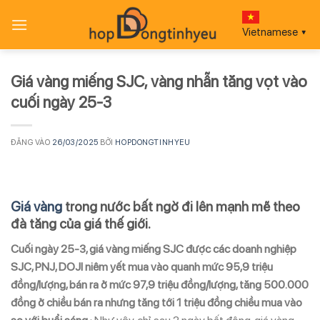
Bỏ
qua
Vietnamese
▼
nội
dung
Giá vàng miếng SJC, vàng nhẫn tăng vọt vào
cuối ngày 25-3
ĐĂNG VÀO
26/03/2025
BỞI
HOPDONGTINHYEU
Giá vàng
trong nước bất ngờ đi lên mạnh mẽ theo
đà tăng của giá thế giới.
Cuối ngày 25-3, giá vàng miếng SJC được các doanh nghiệp
SJC, PNJ, DOJI niêm yết mua vào quanh mức 95,9 triệu
đồng/lượng, bán ra ở mức 97,9 triệu đồng/lượng, tăng 500.000
đồng ở chiều bán ra nhưng tăng tới 1 triệu đồng chiều mua vào