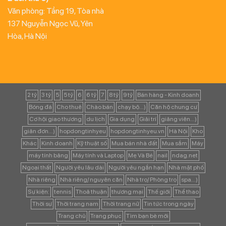
Văn phòng: Tầng 19, Tòa nhà
137 Nguyễn Ngọc Vũ, Yên
Hòa, Hà Nội
2 tỷ
3 tỷ
5
5 tỷ
6
6 tỷ
7
8 tỷ
9 tỷ
Bán hàng - Kinh doanh
Bóng đá
Cho thuê
Chào bán
chạy bộ...)
Căn hộ chung cư
Cơ hội giao thương
du lịch
Gia dụng
Giải trí
giảng viên...)
giản đơn...)
hopdongtinhyeu
hopdongtinhyeu.vn
Hà Nội
Kho
Khác
Kinh doanh
Kỹ thuật số
Mua bán nhà đất
Mua sắm
Máy
máy tính bảng
Máy tính và Laptop
Mẹ Và Bé
nail
ndag.net
Ngoại thất
Người yêu lâu dài
Người yêu ngắn hạn
Nhà mặt phố
Nhà riêng
Nhà riêng/ nguyên căn
Nhà trọ/ Phòng trọ
spa...)
Sự kiện:
tennis
Thoả thuận
thương mại
Thế giới
Thể thao
Thời sự
Thời trang nam
Thời trang nữ
Tin tức trong ngày
Trang chủ
Trang phục
Tìm bạn bè mới