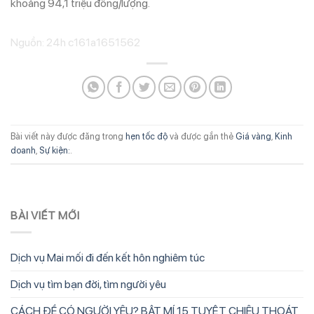
khoảng 94,1 triệu đồng/lượng.
Nguồn: 24h c161a1651562
Bài viết này được đăng trong
hẹn tốc độ
và được gắn thẻ
Giá vàng
,
Kinh
doanh
,
Sự kiện:
.
BÀI VIẾT MỚI
Dịch vụ Mai mối đi đến kết hôn nghiêm túc
Dịch vụ tìm bạn đời, tìm người yêu
CÁCH ĐỂ CÓ NGƯỜI YÊU? BẬT MÍ 15 TUYỆT CHIÊU THOÁT