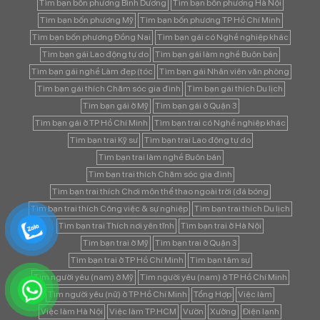
Tìm bạn bốn phương Bình Dương
Tìm bạn bốn phương Hà Nội
Tìm bạn bốn phương Mỹ
Tìm bạn bốn phương TP Hồ Chí Minh
Tìm bạn bốn phương Đồng Nai
Tìm bạn gái có Nghề nghiệp khác
Tìm bạn gái Lao động tự do
Tìm bạn gái làm nghề Buôn bán
Tìm bạn gái nghề Làm đẹp (tóc
Tìm bạn gái Nhân viên văn phòng
Tìm bạn gái thích Chăm sóc gia đình
Tìm bạn gái thích Du lịch
Tìm bạn gái ở Mỹ
Tìm bạn gái ở Quận 3
Tìm bạn gái ở TP Hồ Chí Minh
Tìm bạn trai có Nghề nghiệp khác
Tìm bạn trai Kỹ sư
Tìm bạn trai Lao động tự do
Tìm bạn trai làm nghề Buôn bán
Tìm bạn trai thích Chăm sóc gia đình
Tìm bạn trai thích Chơi môn thể thao ngoài trời (đá bóng
Tìm bạn trai thích Công việc & sự nghiệp
Tìm bạn trai thích Du lịch
Tìm bạn trai Thích nơi yên tĩnh
Tìm bạn trai ở Hà Nội
Tìm bạn trai ở Mỹ
Tìm bạn trai ở Quận 3
Tìm bạn trai ở TP Hồ Chí Minh
Tìm bạn tâm sự
Tìm người yêu (nam) ở Mỹ
Tìm người yêu (nam) ở TP Hồ Chí Minh
Tìm người yêu (nữ) ở TP Hồ Chí Minh
Tổng Hợp
Việc làm
Việc làm Hà Nội
Việc làm TP.HCM
Vườn
Xưởng
Điện lạnh