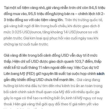
Tại một số tiệm vàng nhỏ, giá vàng nhẫn trơn chỉ còn 94,5 triệu
đồng mua vào, 95,5 triệu đồng/lượng bán ra – chênh lệch tới 2-
3 triệu đồng so với các tiệm vàng lớn.
: Trên thị trường quốc tế,
giá vàng bất ngờ đi lên trong buổi chiều, khi được giao dịch ở
mức 3.025 USD/ounce, tăng khoảng 14 USD/ounce so với
phiên trước. Giá kim loại quý phục hồi vào cuối ngày sau khi
chững lại từ cuối tuần trước.
Giá vàng đi lên trong bối cảnh đồng USD vẫn duy trì ở mức
thấp. Hiện chỉ số USD được giao dịch quanh 103,7 điểm, thấp
nhất kể từ cuối tháng 11 năm ngoái đến nay. Việc Cục dự trữ
Liên bang Mỹ (FED) giữ nguyên lãi suất tại cuộc họp chính
sách
gần đây khiến đồng USD chưa thể mạnh lên.
: Giá vàng đang
hưởng lợi khi nhà đầu tư tìm đến như kênh trú ẩn an toàn trong
bối cảnh chính sách thuế quan của Mỹ đối với nhiều quốc gia
gây lo ngại có thể tạo ra những bất ổn, kinh tế Mỹ nguy cơ suy
thoái. Hiện giá vàng thế giới quy đổi theo tỉ giá niêm yết vào