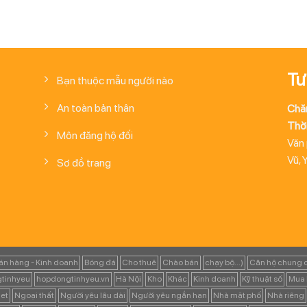
Tư
Bạn thuộc mẫu người nào
An toàn bản thân
Chă
Thời
Môn đăng hộ đối
Văn
Vũ, 
Sơ đồ trang
án hàng - Kinh doanh
Bóng đá
Cho thuê
Chào bán
chạy bộ...)
Căn hộ chung 
tinhyeu
hopdongtinhyeu.vn
Hà Nội
Kho
Khác
Kinh doanh
Kỹ thuật số
Mua 
et
Ngoại thất
Người yêu lâu dài
Người yêu ngắn hạn
Nhà mặt phố
Nhà riêng