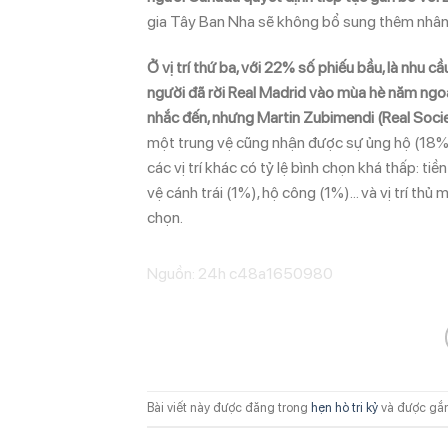
gia Tây Ban Nha sẽ không bổ sung thêm nhân sự
Ở vị trí thứ ba, với 22% số phiếu bầu, là nhu 
người đã rời Real Madrid vào mùa hè năm ngo
nhắc đến, nhưng Martin Zubimendi (Real Socie
một trung vệ cũng nhận được sự ủng hộ (18%),
các vị trí khác có tỷ lệ bình chọn khá thấp: ti
vệ cánh trái (1%), hộ công (1%)… và vị trí th
chọn.
Nguồn: 24h c48a1650980
Bài viết này được đăng trong
hẹn hò tri kỷ
và được gắ