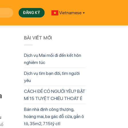
Vietnamese
▼
BÀI VIẾT MỚI
Dịch vụ Mai mối đi đến kết hôn
nghiêm túc
Dịch vụ tìm bạn đời, tìm người
yêu
CÁCH ĐỂ CÓ NGƯỜI YÊU? BẬT
a
MÍ 15 TUYỆT CHIÊU THOÁT Ế
Bán nhà định công thượng,
hoàng mai, ba gác đỗ cửa, gần ô
u
tô, 35m2, 7.15tỷ ctl
số