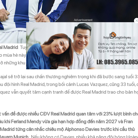
Advertisement
al Madrid
: Tuy nhiên, theo kết quả khảo sát trên tờ AS (Tây Ban Nha)
o mùa hè này. Không chỉ hậu vệ phải, vị trí được quan tâm nhất với 2
 ở những khu vực khác.
rvajal sẽ trở lại sau chấn thương nghiêm trọng khi đã bước sang tuổi 3
u đội hình Real Madrid, trong bối cảnh Lucas Vazquez, cũng 33 tuổi, 
azquez vẫn quyết tâm cạnh tranh để được Real Madrid trao cho bản h
 một vấn đề được nhiều CĐV Real Madrid quan tâm với 23% lượt bình ch
 sâu khi Ferland Mendy vừa gia hạn hợp đồng đến năm 2027 và Fran
 Madrid từng cân nhắc chiêu mộ Alphonso Davies trước khi cầu thủ
Bayern Munich.
: Nếu không có Davies, nhiều khả năng đội bóng Hoà