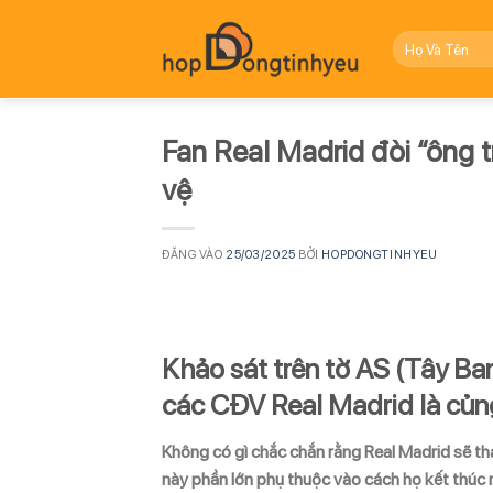
Bỏ
qua
nội
dung
Fan Real Madrid đòi “ông t
vệ
ĐĂNG VÀO
25/03/2025
BỞI
HOPDONGTINHYEU
Khảo sát trên tờ AS (Tây Ba
các CĐV Real Madrid là củng
Không có gì chắc chắn rằng Real Madrid sẽ th
này phần lớn phụ thuộc vào cách họ kết thúc 