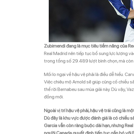
Zubimendi đang là mục tiêu tiềm năng của Re
Real Madrid nên tiếp tục bổ sung lực lượng và
trong tổng số 29.489 lượt bình chọn, mà còn
Mối lo ngại về hậu vệ phải là điều dễ hiểu. Ca
Việc chiêu mộ Arnold sẽ giúp củng cố chiều sâ
thể rời Bernabeu sau mùa giải này. Dù vậy, V
đồng mới.
Ngoài vị trí hậu vệ phải, hậu vệ trái cũng là
Dù đây là khu vực được đánh giá là có chiều
Garcia vẫn còn ràng buộc dài hạn, nhưng Real
người Canada quyết định tiếp tục gắn bó với 