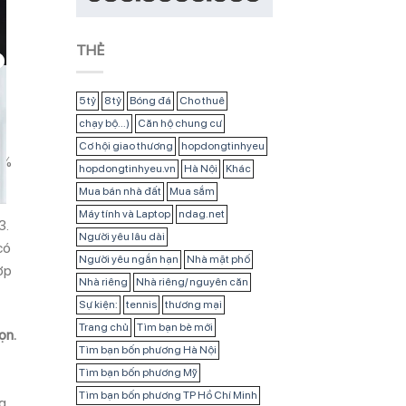
THẺ
5 tỷ
8 tỷ
Bóng đá
Cho thuê
chạy bộ...)
Căn hộ chung cư
,
Cơ hội giao thương
hopdongtinhyeu
8%
hopdongtinhyeu.vn
Hà Nội
Khác
Mua bán nhà đất
Mua sắm
Máy tính và Laptop
ndag.net
3.
Người yêu lâu dài
có
Người yêu ngắn hạn
Nhà mặt phố
ợp
Nhà riêng
Nhà riêng/ nguyên căn
Sự kiện:
tennis
thương mại
Trang chủ
Tìm bạn bè mới
ọn.
Tìm bạn bốn phương Hà Nội
Tìm bạn bốn phương Mỹ
Tìm bạn bốn phương TP Hồ Chí Minh
ng