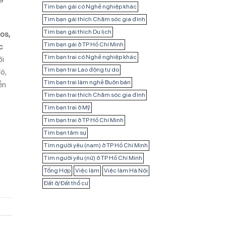
Tìm bạn gái có Nghề nghiệp khác
Tìm bạn gái thích Chăm sóc gia đình
Tìm bạn gái thích Du lịch
os,
Tìm bạn gái ở TP Hồ Chí Minh
c
Tìm bạn trai có Nghề nghiệp khác
ới
Tìm bạn trai Lao động tự do
ó,
Tìm bạn trai làm nghề Buôn bán
ền
Tìm bạn trai thích Chăm sóc gia đình
Tìm bạn trai ở Mỹ
Tìm bạn trai ở TP Hồ Chí Minh
Tìm bạn tâm sự
Tìm người yêu (nam) ở TP Hồ Chí Minh
Tìm người yêu (nữ) ở TP Hồ Chí Minh
Tổng Hợp
Việc làm
Việc làm Hà Nội
Đất ở/ Đất thổ cư