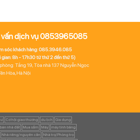
 vấn dịch vụ 0853965085
m sóc khách hàng: 085.3946.085
 gian: 8h - 17h30 từ thứ 2 đến thứ 5)
 phòng: Tầng 19, Tòa nhà 137 Nguyễn Ngọc
Yên Hòa, Hà Nội
cư
Cơ hội giao thương
du lịch
Gia dụng
bán nhà đất
Mua sắm
Máy
máy tính bảng
Nhà riêng/ nguyên căn
Nhà trọ/ Phòng trọ