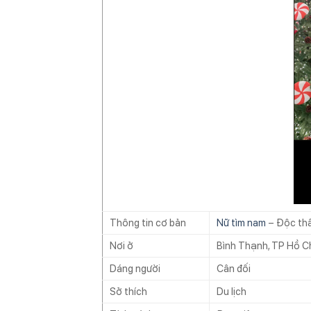
Thông tin cơ bản
Nữ tìm nam
– Độc thâ
Nơi ở
Bình Thạnh, TP Hồ C
Dáng người
Cân đối
Sở thích
Du lịch