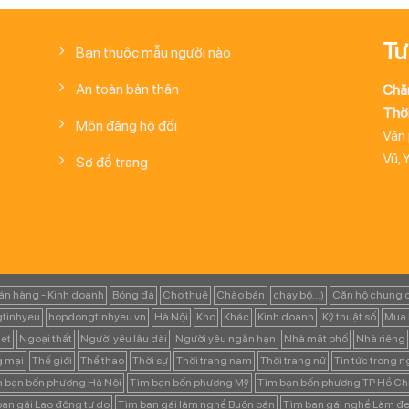
Tư
Bạn thuộc mẫu người nào
An toàn bản thân
Chă
Thời
Môn đăng hộ đối
Văn
Vũ, 
Sơ đồ trang
án hàng - Kinh doanh
Bóng đá
Cho thuê
Chào bán
chạy bộ...)
Căn hộ chung 
tinhyeu
hopdongtinhyeu.vn
Hà Nội
Kho
Khác
Kinh doanh
Kỹ thuật số
Mua 
et
Ngoại thất
Người yêu lâu dài
Người yêu ngắn hạn
Nhà mặt phố
Nhà riêng
g mại
Thế giới
Thể thao
Thời sự
Thời trang nam
Thời trang nữ
Tin tức trong 
 bạn bốn phương Hà Nội
Tìm bạn bốn phương Mỹ
Tìm bạn bốn phương TP Hồ Ch
ạn gái Lao động tự do
Tìm bạn gái làm nghề Buôn bán
Tìm bạn gái nghề Làm đẹ