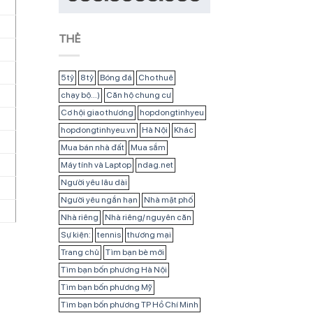
THẺ
5 tỷ
8 tỷ
Bóng đá
Cho thuê
chạy bộ...)
Căn hộ chung cư
Cơ hội giao thương
hopdongtinhyeu
hopdongtinhyeu.vn
Hà Nội
Khác
Mua bán nhà đất
Mua sắm
Máy tính và Laptop
ndag.net
Người yêu lâu dài
Người yêu ngắn hạn
Nhà mặt phố
Nhà riêng
Nhà riêng/ nguyên căn
Sự kiện:
tennis
thương mại
Trang chủ
Tìm bạn bè mới
Tìm bạn bốn phương Hà Nội
Tìm bạn bốn phương Mỹ
Tìm bạn bốn phương TP Hồ Chí Minh