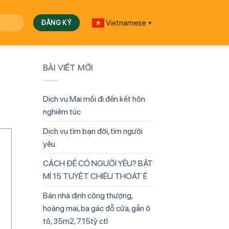
Vietnamese
▼
BÀI VIẾT MỚI
Dịch vụ Mai mối đi đến kết hôn
nghiêm túc
Dịch vụ tìm bạn đời, tìm người
yêu
CÁCH ĐỂ CÓ NGƯỜI YÊU? BẬT
MÍ 15 TUYỆT CHIÊU THOÁT Ế
Bán nhà định công thượng,
hoàng mai, ba gác đỗ cửa, gần ô
tô, 35m2, 7.15tỷ ctl