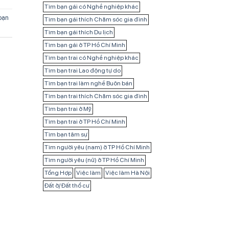
Tìm bạn gái có Nghề nghiệp khác
bạn
Tìm bạn gái thích Chăm sóc gia đình
Tìm bạn gái thích Du lịch
Tìm bạn gái ở TP Hồ Chí Minh
Tìm bạn trai có Nghề nghiệp khác
Tìm bạn trai Lao động tự do
Tìm bạn trai làm nghề Buôn bán
Tìm bạn trai thích Chăm sóc gia đình
Tìm bạn trai ở Mỹ
Tìm bạn trai ở TP Hồ Chí Minh
Tìm bạn tâm sự
Tìm người yêu (nam) ở TP Hồ Chí Minh
Tìm người yêu (nữ) ở TP Hồ Chí Minh
Tổng Hợp
Việc làm
Việc làm Hà Nội
Đất ở/ Đất thổ cư