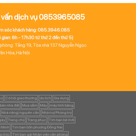
 vấn dịch vụ 0853965085
m sóc khách hàng: 085.3946.085
 gian: 8h - 17h30 từ thứ 2 đến thứ 5)
 phòng: Tầng 19, Tòa nhà 137 Nguyễn Ngọc
Yên Hòa, Hà Nội
cư
Cơ hội giao thương
du lịch
Gia dụng
bán nhà đất
Mua sắm
Máy
máy tính bảng
Nhà riêng/ nguyên căn
Nhà trọ/ Phòng trọ
ngày
Trang chủ
Trang phục
Tìm bạn bè mới
í Minh
Tìm bạn bốn phương Đồng Nai
p (tóc
Tìm bạn gái Nhân viên văn phòng