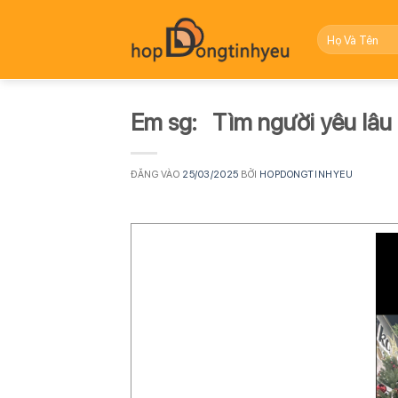
Bỏ
qua
nội
dung
Em sg: Tìm người yêu lâu
ĐĂNG VÀO
25/03/2025
BỞI
HOPDONGTINHYEU