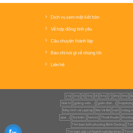
Dịch vụ xem mặt kết hôn
Về hợp đồng tình yêu
Câu chuyện thành lập
Báo chí nói gì về chúng tôi
Liên hệ
2 tỷ
3 tỷ
5
5 tỷ
6
6 tỷ
7
8 tỷ
9 tỷ
B
Giải trí
giảng viên...)
giản đơn...)
hopdong
Máy tính và Laptop
Mẹ Và Bé
nail
ndag.n
spa...)
Sự kiện:
tennis
Thoả thuận
thươn
Tìm bạn bốn phương Bình Dương
Tìm
Tìm bạn gái có Nghề nghiệp khác
Tìm b