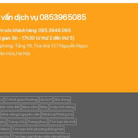
 vấn dịch vụ 0853965085
m sóc khách hàng: 085.3946.085
 gian: 8h - 17h30 từ thứ 2 đến thứ 5)
 phòng: Tầng 19, Tòa nhà 137 Nguyễn Ngọc
Yên Hòa, Hà Nội
cư
Cơ hội giao thương
du lịch
Gia dụng
bán nhà đất
Mua sắm
Máy
máy tính bảng
Nhà riêng/ nguyên căn
Nhà trọ/ Phòng trọ
ngày
Trang chủ
Trang phục
Tìm bạn bè mới
í Minh
Tìm bạn bốn phương Đồng Nai
p (tóc
Tìm bạn gái Nhân viên văn phòng