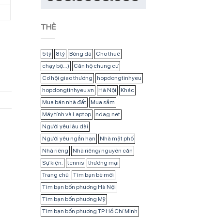
THẺ
5 tỷ
8 tỷ
Bóng đá
Cho thuê
chạy bộ...)
Căn hộ chung cư
Cơ hội giao thương
hopdongtinhyeu
hopdongtinhyeu.vn
Hà Nội
Khác
Mua bán nhà đất
Mua sắm
Máy tính và Laptop
ndag.net
Người yêu lâu dài
Người yêu ngắn hạn
Nhà mặt phố
Nhà riêng
Nhà riêng/ nguyên căn
Sự kiện:
tennis
thương mại
Trang chủ
Tìm bạn bè mới
Tìm bạn bốn phương Hà Nội
Tìm bạn bốn phương Mỹ
Tìm bạn bốn phương TP Hồ Chí Minh