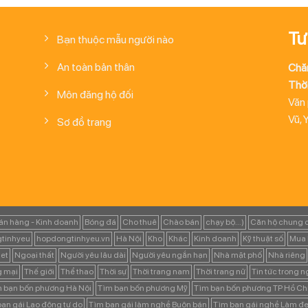
Tư
Bạn thuộc mẫu người nào
An toàn bản thân
Chă
Thời
Môn đăng hộ đối
Văn
Vũ, 
Sơ đồ trang
án hàng - Kinh doanh
Bóng đá
Cho thuê
Chào bán
chạy bộ...)
Căn hộ chung 
tinhyeu
hopdongtinhyeu.vn
Hà Nội
Kho
Khác
Kinh doanh
Kỹ thuật số
Mua 
et
Ngoại thất
Người yêu lâu dài
Người yêu ngắn hạn
Nhà mặt phố
Nhà riêng
g mại
Thế giới
Thể thao
Thời sự
Thời trang nam
Thời trang nữ
Tin tức trong 
 bạn bốn phương Hà Nội
Tìm bạn bốn phương Mỹ
Tìm bạn bốn phương TP Hồ Ch
ạn gái Lao động tự do
Tìm bạn gái làm nghề Buôn bán
Tìm bạn gái nghề Làm đẹ