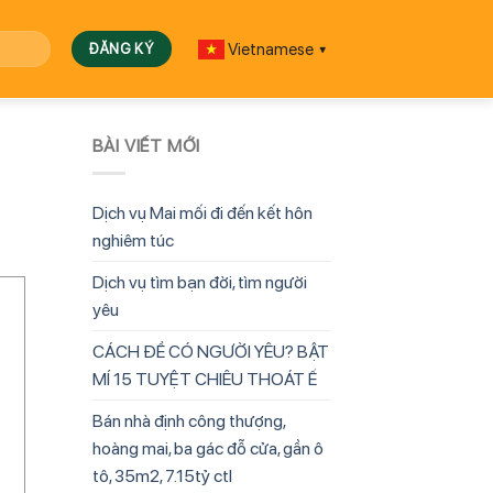
Vietnamese
▼
BÀI VIẾT MỚI
Dịch vụ Mai mối đi đến kết hôn
nghiêm túc
Dịch vụ tìm bạn đời, tìm người
yêu
CÁCH ĐỂ CÓ NGƯỜI YÊU? BẬT
MÍ 15 TUYỆT CHIÊU THOÁT Ế
Bán nhà định công thượng,
hoàng mai, ba gác đỗ cửa, gần ô
tô, 35m2, 7.15tỷ ctl