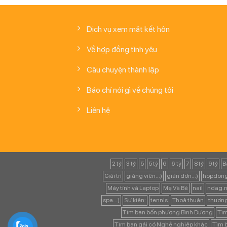
Dịch vụ xem mặt kết hôn
Về hợp đồng tình yêu
Câu chuyện thành lập
Báo chí nói gì về chúng tôi
Liên hệ
2 tỷ
3 tỷ
5
5 tỷ
6
6 tỷ
7
8 tỷ
9 tỷ
B
Giải trí
giảng viên...)
giản đơn...)
hopdong
Máy tính và Laptop
Mẹ Và Bé
nail
ndag.n
spa...)
Sự kiện:
tennis
Thoả thuận
thươn
Tìm bạn bốn phương Bình Dương
Tìm
Tìm bạn gái có Nghề nghiệp khác
Tìm b